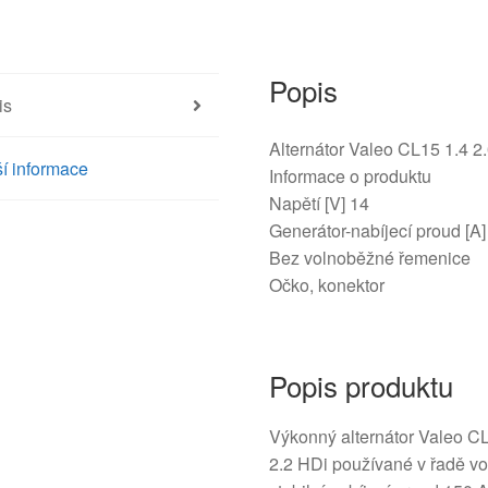
9644529680
5705AC
množství
Popis
is
Alternátor Valeo CL15 1.4 2
í informace
Informace o produktu
Napětí [V] 14
Generátor-nabíjecí proud [A
Bez volnoběžné řemenice
Očko, konektor
Popis produktu
Výkonný alternátor Valeo CL
2.2 HDi používané v řadě vo