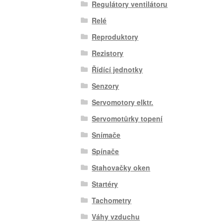
Regulátory ventilátoru
Relé
Reproduktory
Rezistory
Řídící jednotky
Senzory
Servomotory elktr.
Servomotůrky topení
Snímače
Spínače
Stahovačky oken
Startéry
Tachometry
Váhy vzduchu