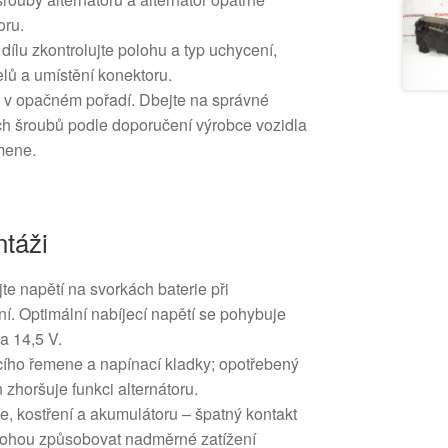
oru.
ílu zkontrolujte polohu a typ uchycení,
lů a umístění konektoru.
r v opačném pořadí. Dbejte na správné
h šroubů podle doporučení výrobce vozidla
mene.
táži
jte napětí na svorkách baterie při
ení. Optimální nabíjecí napětí se pohybuje
a 14,5 V.
acího řemene a napínací kladky; opotřebený
 zhoršuje funkci alternátoru.
e, kostření a akumulátoru – špatný kontakt
mohou způsobovat nadměrné zatížení