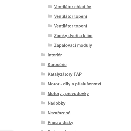
Ventilátor chladiče
Ventilátor topení
Ventilátor topení
Zámky dveří a klíče
Zapalovací moduly
Interiér
Karosérie
Katalyzátory FAP
Motor - díly a příslušenství
Motory , převodovky
Nádobky
Nezařazené
Pneu a disky