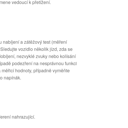
mene vedoucí k přetížení.
 nabíjení a zátěžový test (měření
Sledujte vozidlo několik jízd, zda se
obíjení, nezvyklé zvuky nebo kolísání
případě podezření na nesprávnou funkci
 a měřicí hodnoty, případně vyměňte
o napínák.
erení nahrazující.