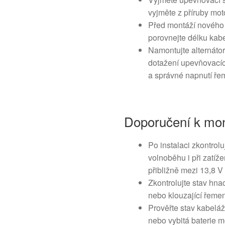
vyjměte z příruby mot
Před montáží nového d
porovnejte délku kabe
Namontujte alternáto
dotažení upevňovacíc
a správné napnutí ře
Doporučení k mon
Po instalaci zkontrolu
volnoběhu i při zatíž
přibližně mezi 13,8 V 
Zkontrolujte stav hn
nebo klouzající řemen
Prověřte stav kabeláž
nebo vybitá baterie 