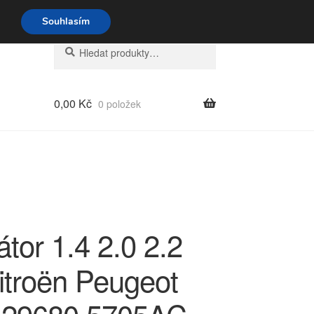
o-pá 9-16 704 494 494
Souhlasím
Hledat:
Hledat
0,00
Kč
0 položek
átor 1.4 2.0 2.2
itroën Peugeot