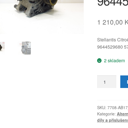
9644
1 210,00
Stellantis Citr
9644529680 5
2 skladem
Alternátor
1.4
2.0
2.2
HDi
SKU:
7708-AB17
Kategorie:
Alter
Citroën
díly a příslušen
Peugeot