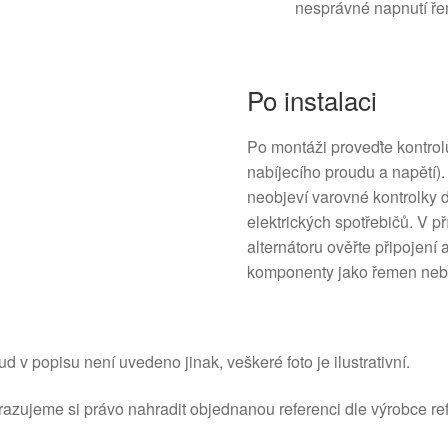
nesprávné napnutí ře
Po instalaci
Po montáži proveďte kontrolu
nabíjecího proudu a napětí). 
neobjeví varovné kontrolky d
elektrických spotřebičů. V 
alternátoru ověřte připojení
komponenty jako řemen neb
d v popisu není uvedeno jinak, veškeré foto je ilustrativní.
azujeme si právo nahradit objednanou referenci dle výrobce ref