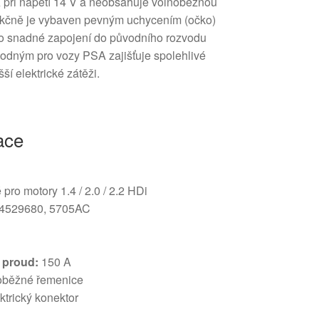
 A při napětí 14 V a neobsahuje volnoběžnou
rukčně je vybaven pevným uchycením (očko)
ro snadné zapojení do původního rozvodu
odným pro vozy PSA zajišťuje spolehlivé
ší elektrické zátěži.
ace
ro motory 1.4 / 2.0 / 2.2 HDi
4529680, 5705AC
í proud:
150 A
oběžné řemenice
ktrický konektor