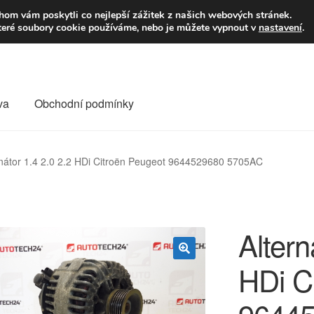
9,-Kč
Volejte p
om vám poskytli co nejlepší zážitek z našich webových stránek.
teré soubory cookie používáme, nebo je můžete vypnout v
nastavení
.
va
Obchodní podmínky
va
Kontakt
Košík
Můj účet
O nás
Obchodní podmínky
rnátor 1.4 2.0 2.2 HDi Citroën Peugeot 9644529680 5705AC
Reklamace
Reklamační řád
Vrakoviště Citroën
Altern
HDi C
🔍