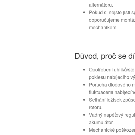
alternátoru.
Pokud si nejste jist
doporučujeme montáž
mechanikem.
Důvod, proč se dí
Opotřebení uhlíků/ště
poklesu nabíjecího v
Porucha diodového m
fluktuacemi nabíjecíh
Selhání ložisek způso
rotoru.
Vadný napěťový regulá
akumulátor.
Mechanické poškození