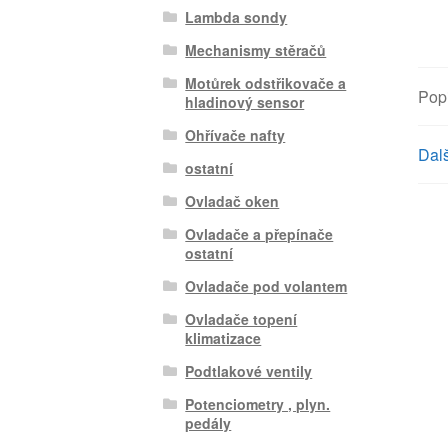
Lambda sondy
Mechanismy stěračů
Motůrek odstřikovače a
Pop
hladinový sensor
Ohřívače nafty
Dalš
ostatní
Ovladač oken
Ovladače a přepínače
ostatní
Ovladače pod volantem
Ovladače topení
klimatizace
Podtlakové ventily
Potenciometry , plyn.
pedály