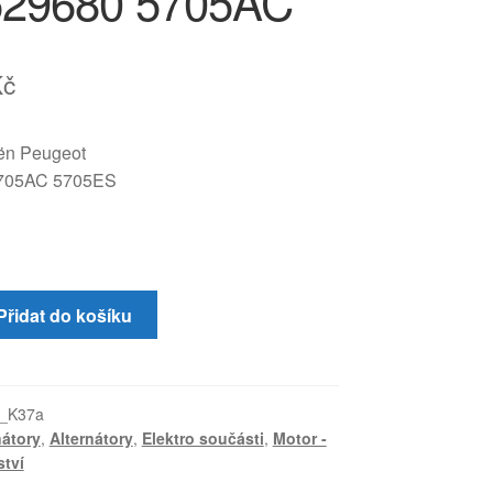
529680 5705AC
Kč
oën Peugeot
705AC 5705ES
Přidat do košíku
_K37a
nátory
,
Alternátory
,
Elektro součásti
,
Motor -
ství