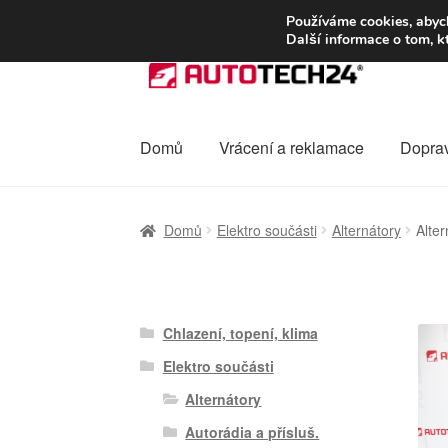
DOPRAVA od 13
Používáme cookies, abych
Další informace o tom, k
Přeskočit
Přejít
na
k
navigaci
obsahu
webu
Domů
Vrácení a reklamace
Dopra
Úvodní stránka
Celosvětová doprava
Dopra
Domů
Elektro součásti
Alternátory
Alte
Ochrana osobních údajů
Platby
Pokladna
Chlazení, topení, klima
Elektro součásti
Alternátory
Autorádia a přísluš.