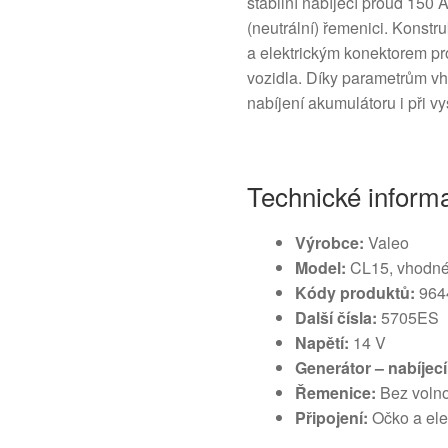
stabilní nabíjecí proud 150
(neutrální) řemenici. Konst
a elektrickým konektorem p
vozidla. Díky parametrům vh
nabíjení akumulátoru i při vyš
Technické inform
Výrobce:
Valeo
Model:
CL15, vhodné p
Kódy produktů:
964
Další čísla:
5705ES
Napětí:
14 V
Generátor – nabíjec
Řemenice:
Bez voln
Připojení:
Očko a ele