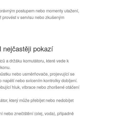
i správným postupem nebo momenty utažení,
 provést v servisu nebo zkušeným
l nejčastěji pokazí
tců a držáku komutátoru, které vede k
ýkonu.
ůstku nebo usměrňovače, projevující se
o napětí nebo svícením kontrolky dobíjení.
bující hluk, vibrace nebo zhoršené otáčení
tor, který může přebíjet nebo nedobíjet
 nebo znečištění (olej, voda), případně