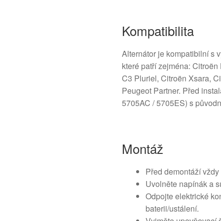
Kompatibilita
Alternátor je kompatibilní 
které patří zejména: Citroën
C3 Pluriel, Citroën Xsara, 
Peugeot Partner. Před insta
5705AC / 5705ES) s původní
Montáž
Před demontáží vždy 
Uvolněte napínák a s
Odpojte elektrické ko
baterii/ustálení.
Vyjměte upevňovací šr