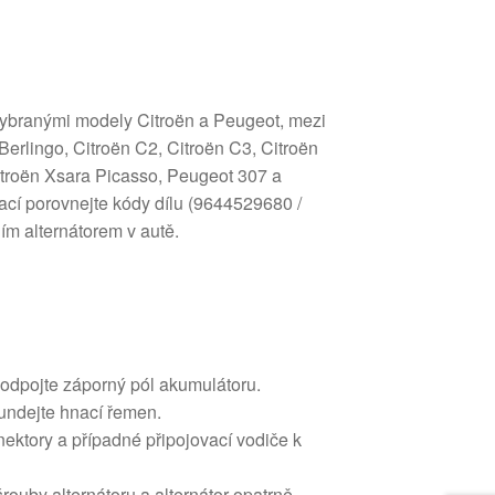
s vybranými modely Citroën a Peugeot, mezi
 Berlingo, Citroën C2, Citroën C3, Citroën
Citroën Xsara Picasso, Peugeot 307 a
lací porovnejte kódy dílu (9644529680 /
m alternátorem v autě.
odpojte záporný pól akumulátoru.
undejte hnací řemen.
nektory a případné připojovací vodiče k
ouby alternátoru a alternátor opatrně