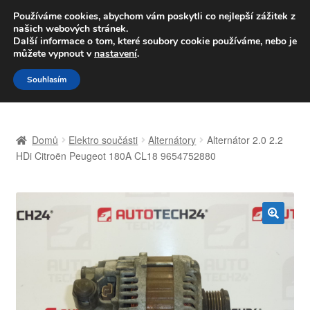
DOPRAVA od 139,-Kč
Používáme cookies, abychom vám poskytli co nejlepší zážitek z
našich webových stránek.
Volejte po-pá 9-16 704 494 494
Další informace o tom, které soubory cookie používáme, nebo je
můžete vypnout v
nastavení
.
Přeskočit
Přejít
Menu
Souhlasím
na
k
navigaci
obsahu
Úvodní stránka
webu
Domů
Elektro součásti
Alternátory
Alternátor 2.0 2.2
Celosvětová doprava
HDi Citroën Peugeot 180A CL18 9654752880
Doprava
Kontakt
🔍
Košík
Můj účet