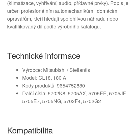
(klimatizace, vyhřívání, audio, přídavné prvky). Popis je
určen profesionálním automechanikům i domácím
opravářům, kteří hledají spolehlivou náhradu nebo
kvalifikovaný díl podle výrobního katalogu.
Technické informace
Výrobce: Mitsubishi / Stellantis
Model: CL18, 180 A
Kódy produktů: 9654752880
Další čísla: 5702K8, 5705AX, 5705EE, 5705JF,
5705E7, 5705NG, 5702F4, 5702G2
Kompatibilita