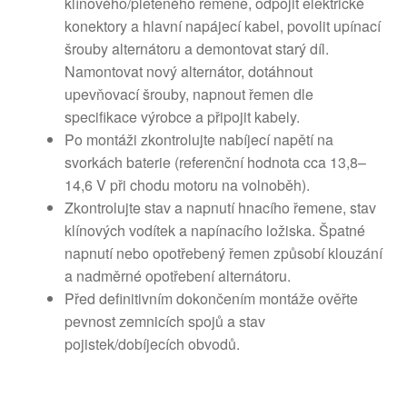
klínového/pleteného řemene, odpojit elektrické
konektory a hlavní napájecí kabel, povolit upínací
šrouby alternátoru a demontovat starý díl.
Namontovat nový alternátor, dotáhnout
upevňovací šrouby, napnout řemen dle
specifikace výrobce a připojit kabely.
Po montáži zkontrolujte nabíjecí napětí na
svorkách baterie (referenční hodnota cca 13,8–
14,6 V při chodu motoru na volnoběh).
Zkontrolujte stav a napnutí hnacího řemene, stav
klínových vodítek a napínacího ložiska. Špatné
napnutí nebo opotřebený řemen způsobí klouzání
a nadměrné opotřebení alternátoru.
Před definitivním dokončením montáže ověřte
pevnost zemnicích spojů a stav
pojistek/dobíjecích obvodů.