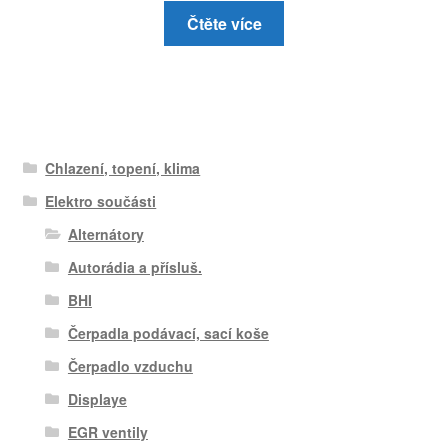
Čtěte více
Chlazení, topení, klima
Elektro součásti
Alternátory
Autorádia a přísluš.
BHI
Čerpadla podávací, sací koše
Čerpadlo vzduchu
Displaye
EGR ventily