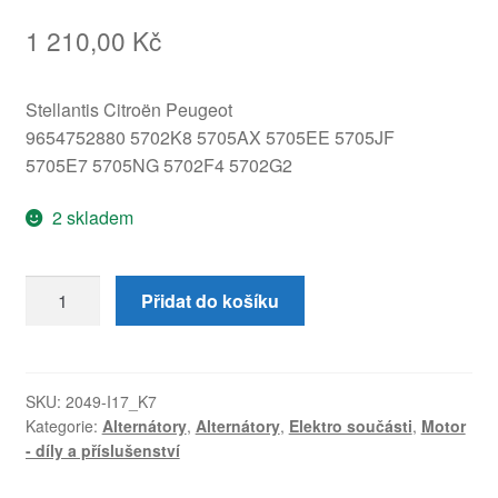
1 210,00
Kč
Stellantis Citroën Peugeot
9654752880 5702K8 5705AX 5705EE 5705JF
5705E7 5705NG 5702F4 5702G2
2 skladem
Alternátor
Přidat do košíku
2.0
2.2
HDi
Citroën
SKU:
2049-I17_K7
Kategorie:
Alternátory
,
Alternátory
,
Elektro součásti
,
Motor
Peugeot
- díly a příslušenství
180A
CL18