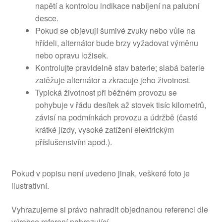
napětí a kontrolou indikace nabíjení na palubní
desce.
Pokud se objevují šumivé zvuky nebo vůle na
hřídeli, alternátor bude brzy vyžadovat výměnu
nebo opravu ložisek.
Kontrolujte pravidelně stav baterie; slabá baterie
zatěžuje alternátor a zkracuje jeho životnost.
Typická životnost při běžném provozu se
pohybuje v řádu desítek až stovek tisíc kilometrů,
závisí na podmínkách provozu a údržbě (časté
krátké jízdy, vysoké zatížení elektrickým
příslušenstvím apod.).
Pokud v popisu není uvedeno jinak, veškeré foto je
ilustrativní.
Vyhrazujeme si právo nahradit objednanou referenci dle
výrobce referení nahrazující.