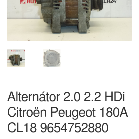
O nás
Obchodní podmínky
Ochrana osobních údajů
Platby
Pokladna
Alternátor 2.0 2.2 HDi
Reklamace
Citroën Peugeot 180A
Reklamační řád
CL18 9654752880
Vrakoviště Citroën