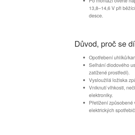
Po montáži ověřte nap
13,8–14,6 V při běžíc
desce.
Důvod, proč se dí
Opotřebení uhlíků/kar
Selhání diodového u
zatížené prostředí).
Vysloužilá ložiska zp
Vniknutí vlhkosti, neč
elektroniky.
Přetížení způsobené
elektrických spotřebič