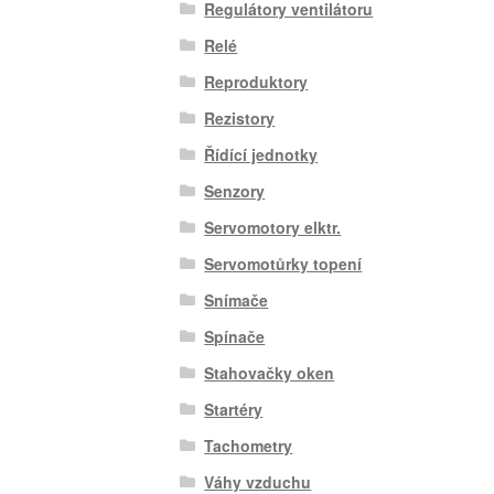
Regulátory ventilátoru
Relé
Reproduktory
Rezistory
Řídící jednotky
Senzory
Servomotory elktr.
Servomotůrky topení
Snímače
Spínače
Stahovačky oken
Startéry
Tachometry
Váhy vzduchu