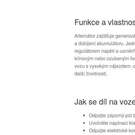
Funkce a vlastnos
Alternátor zajišťuje generová
a dobíjení akumulátoru. Jed
regulátorem napětí a usměr
klínovým nebo ozubeným ře
vozu s vysokým nájezdem, co
další životnosti.
Jak se díl na vo
Odpojte záporný pól 
Uvolněte napínací kl
Odpojte elektrické ko