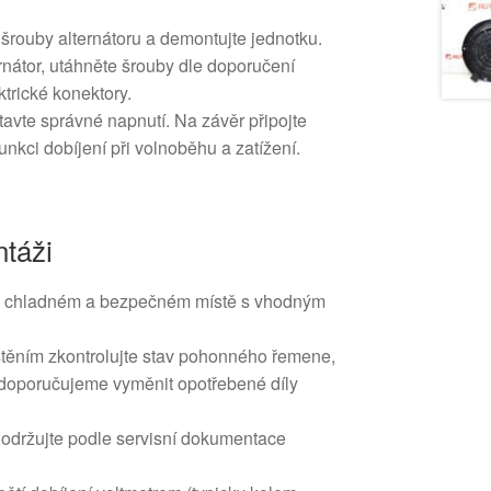
šrouby alternátoru a demontujte jednotku.
nátor, utáhněte šrouby dle doporučení
ktrické konektory.
avte správné napnutí. Na závěr připojte
 funkci dobíjení při volnoběhu a zatížení.
táži
a chladném a bezpečném místě s vhodným
těním zkontrolujte stav pohonného řemene,
 doporučujeme vyměnit opotřebené díly
održujte podle servisní dokumentace