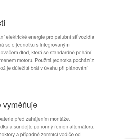
ti
ní elektrické energie pro palubní síť vozidla
ná se o jednotku s integrovaným
ňovačem diod, která se standardně pohání
menem motoru. Použitá jednotka pochází z
ž je důležité brát v úvahu při plánování
ze vyměňuje
baterie před zahájením montáže.
adku a sundejte pohonný řemen alternátoru.
nektory a případné zemnicí vodiče od