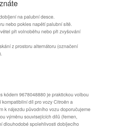
znáte
dobíjení na palubní desce.
ru nebo pokles napětí palubní sítě.
 světel při volnoběhu nebo při zvyšování
kání z prostoru alternátoru (označení
.
5 s kódem 9678048880 je praktickou volbou
ají kompatibilní díl pro vozy Citroën a
em k nájezdu původního vozu doporučujeme
nou výměnu souvisejících dílů (řemen,
ění dlouhodobé spolehlivosti dobíjecího