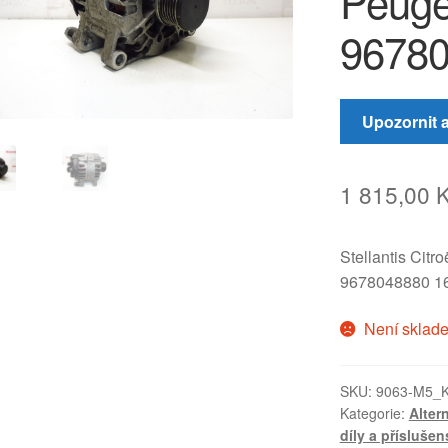
Peuge
9678
Upozornit 
1 815,00
Stellantis Citr
9678048880 1
Není sklad
SKU:
9063-M5_
Kategorie:
Alter
díly a příslušen