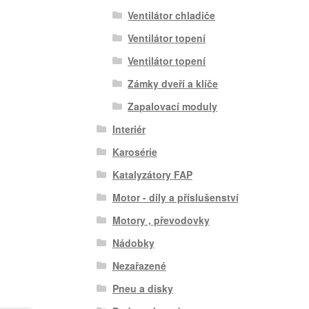
Ventilátor chladiče
Ventilátor topení
Ventilátor topení
Zámky dveří a klíče
Zapalovací moduly
Interiér
Karosérie
Katalyzátory FAP
Motor - díly a příslušenství
Motory , převodovky
Nádobky
Nezařazené
Pneu a disky