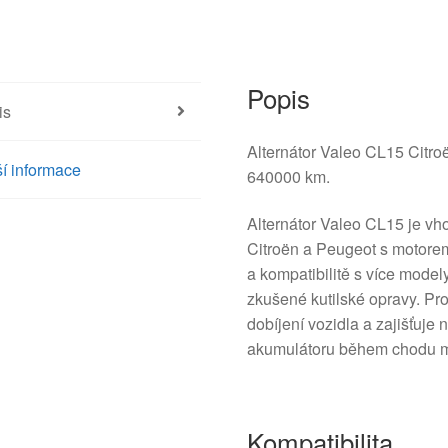
Popis
is
Alternátor Valeo CL15 Citr
í informace
640000 km.
Alternátor Valeo CL15 je vh
Citroën a Peugeot s motore
a kompatibilitě s více model
zkušené kutilské opravy. Pr
dobíjení vozidla a zajišťuje 
akumulátoru během chodu m
Kompatibilita