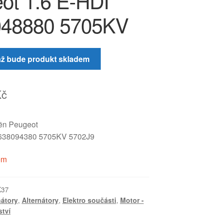
ot 1.6 E-HDI
048880 5705KV
až bude produkt skladem
Kč
oën Peugeot
638094380 5705KV 5702J9
em
K37
nátory
,
Alternátory
,
Elektro součásti
,
Motor -
ství