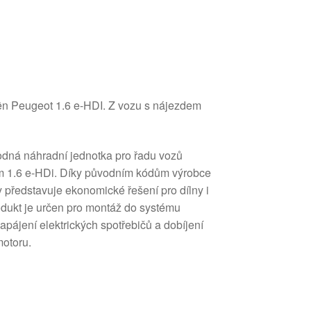
oën Peugeot 1.6 e-HDI. Z vozu s nájezdem
odná náhradní jednotka pro řadu vozů
m 1.6 e-HDi. Díky původním kódům výrobce
y představuje ekonomické řešení pro dílny i
odukt je určen pro montáž do systému
napájení elektrických spotřebičů a dobíjení
otoru.