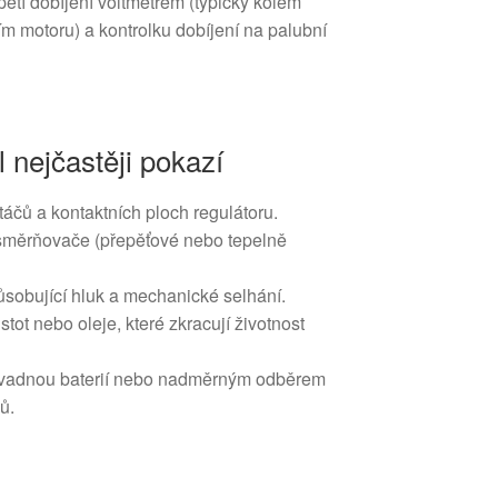
ětí dobíjení voltmetrem (typicky kolem
ím motoru) a kontrolku dobíjení na palubní
l nejčastěji pokazí
táčů a kontaktních ploch regulátoru.
směrňovače (přepěťové nebo tepelně
ůsobující hluk a mechanické selhání.
istot nebo oleje, které zkracují životnost
 vadnou baterií nebo nadměrným odběrem
ů.