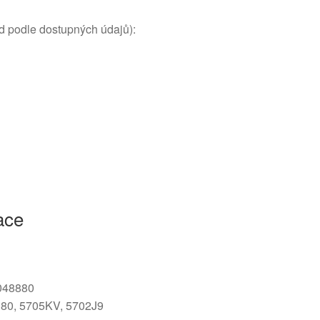
d podle dostupných údajů):
ace
048880
380, 5705KV, 5702J9