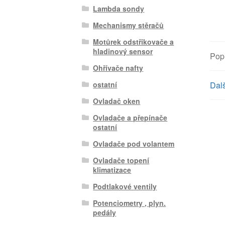
Lambda sondy
Mechanismy stěračů
Motůrek odstřikovače a
hladinový sensor
Pop
Ohřívače nafty
Dalš
ostatní
Ovladač oken
Ovladače a přepínače
ostatní
Ovladače pod volantem
Ovladače topení
klimatizace
Podtlakové ventily
Potenciometry , plyn.
pedály