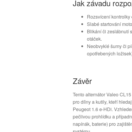
Jak závadu rozpo
Rozsvícení kontrolky 
Slabé startování moto
Blikání či zeslábnutí
otáček.
Neobvyklé šumy či pís
opotřebených ložisek)
Závěr
Tento alternátor Valeo CL1
pro dílny a kutily, kteří hled
Peugeot 1.6 e-HDi. Vzhled
pečlivou prohlídku a případ
napínák, baterie) pro zajišt
systému.