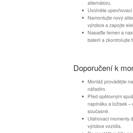
alternátoru.
Uvolněte upevňovací 
Namontujte nový alter
výrobce a zapojte ele
Nasaďte řemen a nast
baterii a zkontrolujte
Doporučení k mon
Montáž provádějte n
nářadím.
Před opětovným spuš
napínáku a ložisek –
současně.
Utahovací momenty d
výrobce vozidla.