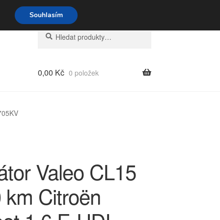
o-pá 9-16 704 494 494
Souhlasím
Hledat:
Hledat
0,00
Kč
0 položek
5705KV
nátor Valeo CL15
 km Citroën