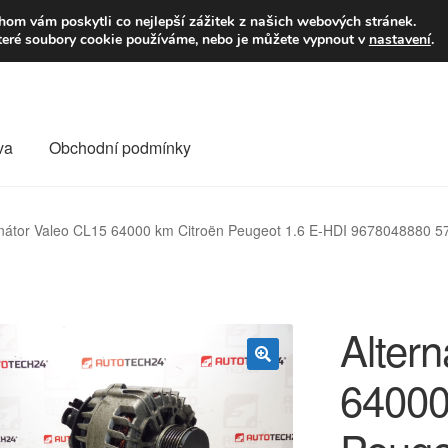
9,-Kč
Volejte p
om vám poskytli co nejlepší zážitek z našich webových stránek.
teré soubory cookie používáme, nebo je můžete vypnout v
nastavení
.
va
Obchodní podmínky
va
Kontakt
Košík
Můj účet
O nás
Obchodní podmínky
rnátor Valeo CL15 64000 km Citroën Peugeot 1.6 E-HDI 9678048880 
Reklamace
Reklamační řád
Vrakoviště Citroën
Alter
64000
🔍