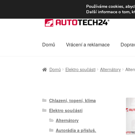
DOPRAVA od 13
Používáme cookies, abych
Další informace o tom, k
Přeskočit
Přejít
na
k
navigaci
obsahu
webu
Domů
Vrácení a reklamace
Dopra
Úvodní stránka
Celosvětová doprava
Dopra
Domů
Elektro součásti
Alternátory
Alte
Ochrana osobních údajů
Platby
Pokladna
Chlazení, topení, klima
Elektro součásti
Alternátory
Autorádia a přísluš.