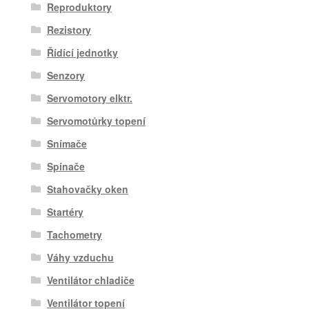
Reproduktory
Rezistory
Řídící jednotky
Senzory
Servomotory elktr.
Servomotůrky topení
Snímače
Spínače
Stahovačky oken
Startéry
Tachometry
Váhy vzduchu
Ventilátor chladiče
Ventilátor topení