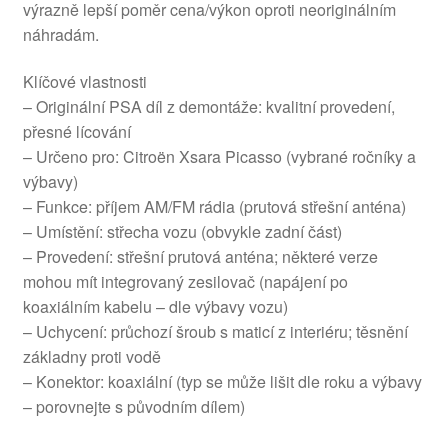
výrazně lepší poměr cena/výkon oproti neoriginálním
náhradám.
Klíčové vlastnosti
– Originální PSA díl z demontáže: kvalitní provedení,
přesné lícování
– Určeno pro: Citroën Xsara Picasso (vybrané ročníky a
výbavy)
– Funkce: příjem AM/FM rádia (prutová střešní anténa)
– Umístění: střecha vozu (obvykle zadní část)
– Provedení: střešní prutová anténa; některé verze
mohou mít integrovaný zesilovač (napájení po
koaxiálním kabelu – dle výbavy vozu)
– Uchycení: průchozí šroub s maticí z interiéru; těsnění
základny proti vodě
– Konektor: koaxiální (typ se může lišit dle roku a výbavy
– porovnejte s původním dílem)