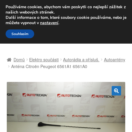
DOPRAVA od 139,-Kč
Používáme cookies, abychom vám poskytli co nejlepší zážitek z
našich webových stránek.
Volejte po-pá 9-16 704 494 494
Další informace o tom, které soubory cookie používáme, nebo je
můžete vypnout v
nastavení
.
Přeskočit
Přejít
Menu
Souhlasím
na
k
navigaci
obsahu
Úvodní stránka
webu
Domů
Elektro součásti
Autorádia a přísluš.
Autoantény
Celosvětová doprava
Anténa Citroën Peugeot 6561A1 6561A0
Doprava
Kontakt
🔍
Košík
Můj účet