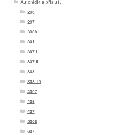
Autorádia a přísluš.
206
207
3008 I
301
307 I
307 II
308
308 T9
4007
406
407
5008
607