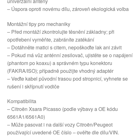
univerzální antény
– Úspora oproti novému dílu, zároveň ekologická volba
Montážní tipy pro mechaniky
– Před montáží zkontrolujte těsnění základny; při
opotřebení vyměňte, zabráníte zatékání
– Dotáhněte matici s citem, nepoškoďte lak ani závit
– Pokud má vůz anténní zesilovač, ujistěte se o napájení
(phantom po koaxu) a správném typu konektoru
(FAKRA/ISO); případně použijte vhodný adaptér
– Veďte kabel původní trasou pod stropnicí, vyhnete se
rušení i skřípnutí vodiče
Kompatibilita
– Citroën Xsara Picasso (podle výbavy a OE kódu
6561A1/6561A0)
– Může pasovat i na další vozy Citroën/Peugeot
používající uvedené OE číslo – ověřte dle dílu/VIN.