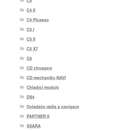
C4
C4 II
C4 Picasso
C5 I
C5 II
C5 X7
C8
CD chnagery
CD mechaniky NAVI
Chladící moduly
DS4
Ovladače rádia a navigace
PARTNER II
XSARA