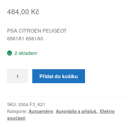
484,00
Kč
PSA CITROEN PEUGEOT
6561A1 6561A0
2 skladem
Anténa
Přidat do košíku
Citroën
Peugeot
6561A1
6561A0
SKU:
3304-F3_K21
Kategorie:
Autoantény
,
Autorádia a přísluš.
,
Elektro
množství
součásti