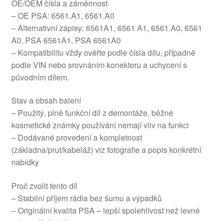
OE/OEM čísla a záměnnost
– OE PSA: 6561.A1, 6561.A0
– Alternativní zápisy: 6561A1, 6561 A1, 6561.A0, 6561
A0, PSA 6561A1, PSA 6561A0
– Kompatibilitu vždy ověřte podle čísla dílu, případně
podle VIN nebo srovnáním konektoru a uchycení s
původním dílem.
Stav a obsah balení
– Použitý, plně funkční díl z demontáže, běžné
kosmetické známky používání nemají vliv na funkci
– Dodávané provedení a kompletnost
(základna/prut/kabeláž) viz fotografie a popis konkrétní
nabídky
Proč zvolit tento díl
– Stabilní příjem rádia bez šumu a výpadků
– Originální kvalita PSA – lepší spolehlivost než levné