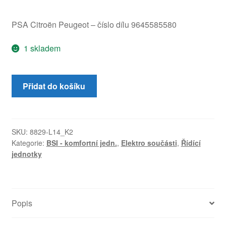
PSA Citroën Peugeot – číslo dílu 9645585580
1 skladem
BSI
Přidat do košíku
Peugeot
607
9645585580
množství
SKU:
8829-L14_K2
Kategorie:
BSI - komfortní jedn.
,
Elektro součásti
,
Řídící
jednotky
Popis