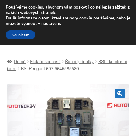
DOPRAVA od 139,-Kč
Používáme cookies, abychom vám poskytli co nejlepší zážitek z
našich webových stránek.
Volejte po-pá 9-16 704 494 494
Další informace o tom, které soubory cookie používáme, nebo je
můžete vypnout v
nastavení
.
Přeskočit
Přejít
Menu
Souhlasím
na
k
navigaci
obsahu
Úvodní stránka
webu
Domů
Elektro součásti
Řídící jednotky
BSI - komfortní
Celosvětová doprava
jedn.
BSI Peugeot 607 9645585580
Doprava
Kontakt
🔍
Košík
Můj účet