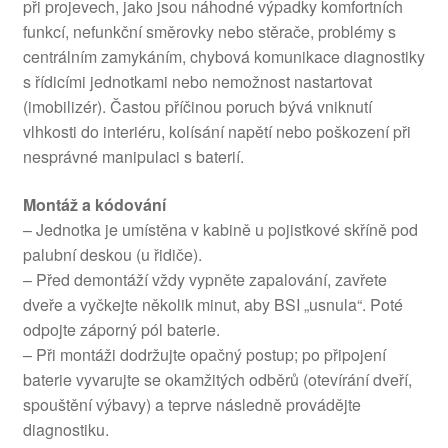
při projevech, jako jsou náhodné výpadky komfortních
funkcí, nefunkční směrovky nebo stěrače, problémy s
centrálním zamykáním, chybová komunikace diagnostiky
s řídicími jednotkami nebo nemožnost nastartovat
(imobilizér). Častou příčinou poruch bývá vniknutí
vlhkosti do interiéru, kolísání napětí nebo poškození při
nesprávné manipulaci s baterií.
Montáž a kódování
– Jednotka je umístěna v kabině u pojistkové skříně pod
palubní deskou (u řidiče).
– Před demontáží vždy vypněte zapalování, zavřete
dveře a vyčkejte několik minut, aby BSI „usnula“. Poté
odpojte záporný pól baterie.
– Při montáži dodržujte opačný postup; po připojení
baterie vyvarujte se okamžitých odběrů (otevírání dveří,
spouštění výbavy) a teprve následně provádějte
diagnostiku.