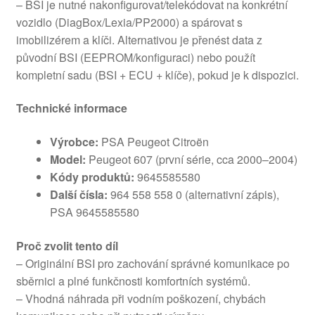
– BSI je nutné nakonfigurovat/telekódovat na konkrétní
vozidlo (DiagBox/Lexia/PP2000) a spárovat s
imobilizérem a klíči. Alternativou je přenést data z
původní BSI (EEPROM/konfiguraci) nebo použít
kompletní sadu (BSI + ECU + klíče), pokud je k dispozici.
Technické informace
Výrobce:
PSA Peugeot Citroën
Model:
Peugeot 607 (první série, cca 2000–2004)
Kódy produktů:
9645585580
Další čísla:
964 558 558 0 (alternativní zápis),
PSA 9645585580
Proč zvolit tento díl
– Originální BSI pro zachování správné komunikace po
sběrnici a plné funkčnosti komfortních systémů.
– Vhodná náhrada při vodním poškození, chybách