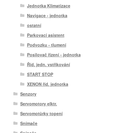
Jednotka Klimatizace
Navigace - jednotka
ostatní
Parkovací asistent
Podvozku - tlumení
Posilovač řízení - jednotka
Říd. jedn. vstřikování
START STOP
XENON říd. jednotka
Senzory
Servomotory elktr.
Servomotůrky topení
Snímače