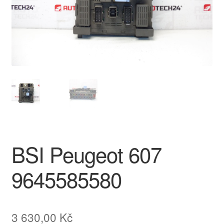
O nás
Obchodní podmínky
Ochrana osobních údajů
Platby
Pokladna
BSI Peugeot 607
Reklamace
9645585580
Reklamační řád
Vrakoviště Citroën
3 630,00
Kč