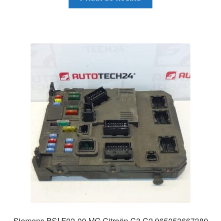
Siemens BSI F02-00 MG Citroën C3 C2 965053667380