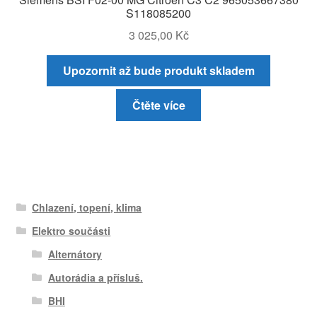
S118085200
3 025,00
Kč
Upozornit až bude produkt skladem
Čtěte více
Chlazení, topení, klima
Elektro součásti
Alternátory
Autorádia a přísluš.
BHI