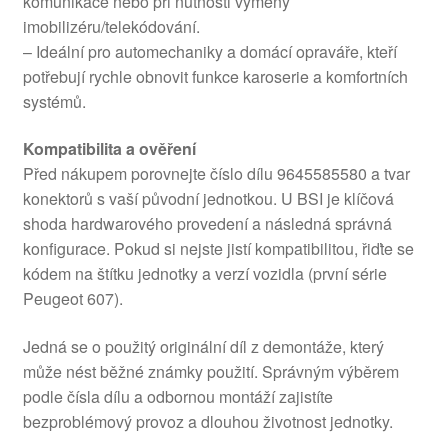
komunikace nebo při nutnosti výměny
imobilizéru/telekódování.
– Ideální pro automechaniky a domácí opraváře, kteří
potřebují rychle obnovit funkce karoserie a komfortních
systémů.
Kompatibilita a ověření
Před nákupem porovnejte číslo dílu 9645585580 a tvar
konektorů s vaší původní jednotkou. U BSI je klíčová
shoda hardwarového provedení a následná správná
konfigurace. Pokud si nejste jistí kompatibilitou, řiďte se
kódem na štítku jednotky a verzí vozidla (první série
Peugeot 607).
Jedná se o použitý originální díl z demontáže, který
může nést běžné známky použití. Správným výběrem
podle čísla dílu a odbornou montáží zajistíte
bezproblémový provoz a dlouhou životnost jednotky.