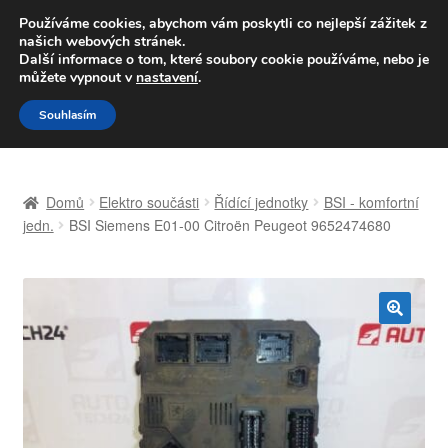
DOPRAVA od 139,-Kč
Používáme cookies, abychom vám poskytli co nejlepší zážitek z
našich webových stránek.
Volejte po-pá 9-16 704 494 494
Další informace o tom, které soubory cookie používáme, nebo je
můžete vypnout v
nastavení
.
Přeskočit
Přejít
Menu
Souhlasím
na
k
navigaci
obsahu
Úvodní stránka
webu
Domů
Elektro součásti
Řídící jednotky
BSI - komfortní
Celosvětová doprava
jedn.
BSI Siemens E01-00 Citroën Peugeot 9652474680
Doprava
Kontakt
🔍
Košík
Můj účet