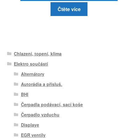
Čtěte více
Chlazení, topení, klima
Elektro součásti
Alternátory
Autorádia a přísluš.
BHI
Čerpadla podávací, sací koše
Čerpadlo vzduchu
Displaye
EGR ventily