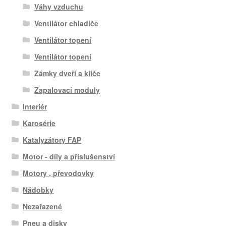
Váhy vzduchu
Ventilátor chladiče
Ventilátor topení
Ventilátor topení
Zámky dveří a klíče
Zapalovací moduly
Interiér
Karosérie
Katalyzátory FAP
Motor - díly a příslušenství
Motory , převodovky
Nádobky
Nezařazené
Pneu a disky