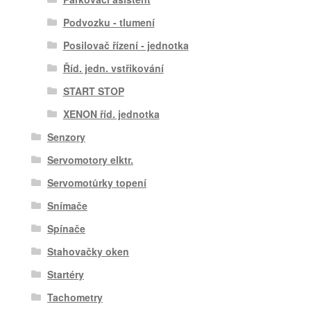
Podvozku - tlumení
Posilovač řízení - jednotka
Říd. jedn. vstřikování
START STOP
XENON říd. jednotka
Senzory
Servomotory elktr.
Servomotůrky topení
Snímače
Spínače
Stahovačky oken
Startéry
Tachometry