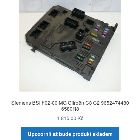
Siemens BSI F02-00 MG Citroën C3 C2 9652474480
6580R8
1 815,00
Kč
Upozornit až bude produkt skladem