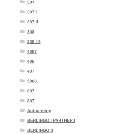
301
307 I
307 II
308
308 T9
4007
406
407
5008
607
807
Autoantény
BERLINGO I PARTNER I
BERLINGO II