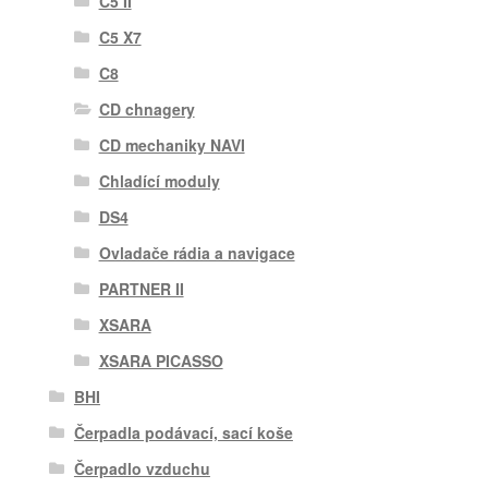
C5 II
C5 X7
C8
CD chnagery
CD mechaniky NAVI
Chladící moduly
DS4
Ovladače rádia a navigace
PARTNER II
XSARA
XSARA PICASSO
BHI
Čerpadla podávací, sací koše
Čerpadlo vzduchu