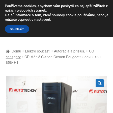
DOPRAVA od 139,-Kč
Používáme cookies, abychom vám poskytli co nejlepší zážitek z
našich webových stránek.
Volejte po-pá 9-16 704 494 494
Další informace o tom, které soubory cookie používáme, nebo je
můžete vypnout v
nastavení
.
Přeskočit
Přejít
Menu
Souhlasím
na
k
navigaci
obsahu
Úvodní stránka
webu
Domů
Elektro součásti
Autorádia a přísluš.
CD
Celosvětová doprava
chnagery
CD Měnič Clarion Citroën Peugeot 9655260180
6564H1
Doprava
Kontakt
🔍
Košík
Můj účet