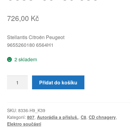
726,00
Kč
Stellantis Citroën Peugeot
9655260180 6564H1
2 skladem
CD
Přidat do košíku
Měnič
Clarion
Citroën
Peugeot
SKU:
8336-H9_K39
Kategorií:
807
,
Autorádia a přísluš.
,
C8
,
CD chnagery
,
9655260180
Elektro součásti
6564H1
množství