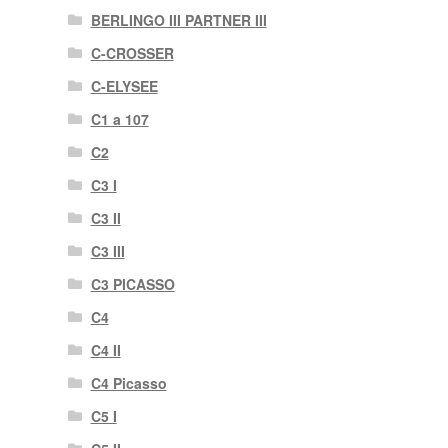
BERLINGO III PARTNER III
C-CROSSER
C-ELYSEE
C1 a 107
C2
C3 I
C3 II
C3 III
C3 PICASSO
C4
C4 II
C4 Picasso
C5 I