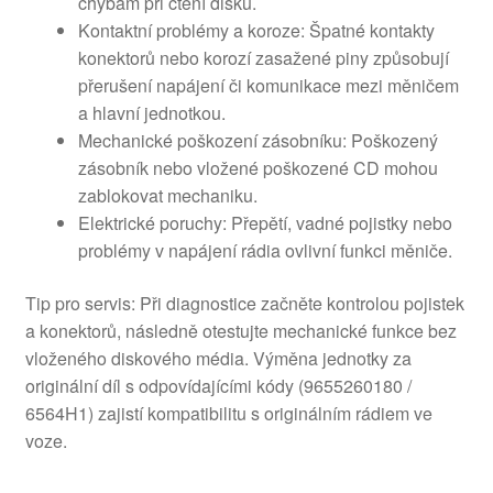
chybám při čtení disků.
Kontaktní problémy a koroze: Špatné kontakty
konektorů nebo korozí zasažené piny způsobují
přerušení napájení či komunikace mezi měničem
a hlavní jednotkou.
Mechanické poškození zásobníku: Poškozený
zásobník nebo vložené poškozené CD mohou
zablokovat mechaniku.
Elektrické poruchy: Přepětí, vadné pojistky nebo
problémy v napájení rádia ovlivní funkci měniče.
Tip pro servis: Při diagnostice začněte kontrolou pojistek
a konektorů, následně otestujte mechanické funkce bez
vloženého diskového média. Výměna jednotky za
originální díl s odpovídajícími kódy (9655260180 /
6564H1) zajistí kompatibilitu s originálním rádiem ve
voze.