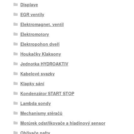
Displaye
EGR ventily
Elektromagnet. ventil
Elektromotory
Elektropohon dveří
Houkačky Klaksony
Jednotka HYDROAKTIV
Kabelové svazky
Klapky sání
Kondenzátor START STOP
Lambda sondy
Mechanismy stěračů
Motůrek odstřikovače a hladinový sensor
Ohřívače nafty