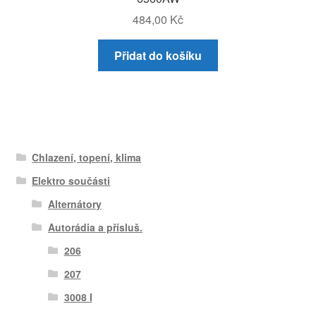
484,00
Kč
Přidat do košíku
Chlazení, topení, klima
Elektro součásti
Alternátory
Autorádia a přísluš.
206
207
3008 I