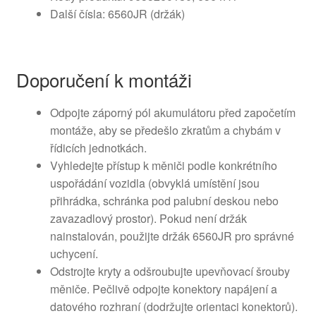
Další čísla: 6560JR (držák)
Doporučení k montáži
Odpojte záporný pól akumulátoru před započetím
montáže, aby se předešlo zkratům a chybám v
řídicích jednotkách.
Vyhledejte přístup k měniči podle konkrétního
uspořádání vozidla (obvyklá umístění jsou
přihrádka, schránka pod palubní deskou nebo
zavazadlový prostor). Pokud není držák
nainstalován, použijte držák 6560JR pro správné
uchycení.
Odstrojte kryty a odšroubujte upevňovací šrouby
měniče. Pečlivě odpojte konektory napájení a
datového rozhraní (dodržujte orientaci konektorů).