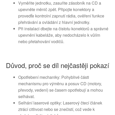
Vyměňte jednotku, zasuňte zásobník na CD a
upevněte měnič zpět. Připojte konektory a
provedťe kontrolní zapnutí rádia, ověření funkce
přehrávání a ovládání z hlavní jednotky.
Při instalaci dbejte na čistotu konektorů a správné
upevnění kabeláže, aby nedocházelo k vůlím
nebo přetahování vodičů.
Důvod, proč se díl nejčastěji pokazí
Opotřebení mechaniky: Pohyblivé části
mechanismu pro výměnu a posuv CD (motory,
převody, vedení) se časem opotřebují a mohou
selhávat.
Selhání laserové optiky: Laserový čtecí článek
ztrácí citlivost nebo se znečistí, což vede k