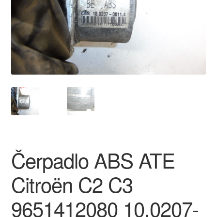
O nás
Obchodní podmínky
Ochrana osobních údajů
Platby
Pokladna
Reklamace
Čerpadlo ABS ATE
Reklamační řád
Citroën C2 C3
Vrakoviště Citroën
9651412080 10.0207-