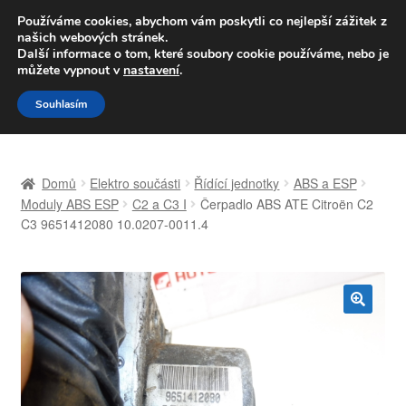
DOPRAVA od 139,-Kč
Používáme cookies, abychom vám poskytli co nejlepší zážitek z
našich webových stránek.
Volejte po-pá 9-16 704 494 494
Další informace o tom, které soubory cookie používáme, nebo je
můžete vypnout v
nastavení
.
Přeskočit
Přejít
Menu
Souhlasím
na
k
navigaci
obsahu
Úvodní stránka
webu
Domů
Elektro součásti
Řídící jednotky
ABS a ESP
Celosvětová doprava
Moduly ABS ESP
C2 a C3 I
Čerpadlo ABS ATE Citroën C2
C3 9651412080 10.0207-0011.4
Doprava
Kontakt
🔍
Košík
Můj účet