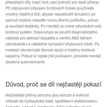
překážející díly (např. kryt, sací potrubí) pro lepší přístup.
Při odpojování připojení brzdových trubek používejte
vhodný nástrčný klíč, abyste nepoškodili šroubení; po
sejmutí modulu nasaďte novou těsnící podložku, pokud
je součástí dodávky. Po montáži je nutné odvzdušnit celý
brzdový systém. Doporučuje se použití diagnostického
nástroje pro aktivaci čerpadla a ventilů ABS během
odvzdušnění a následné vymazání chybových kódů. Po
instalaci zkontrolujte těsnost spojů a hladinu brzdové
kapaliny. Pokud si nejste jistí postupem, provede montáž
zkušený automechanik.
Důvod, proč se díl nejčastěji pokazí
Nejčastější příčiny poruchy jsou koroze a vniknutí
vlhkosti do hydraulické části, opotřebení elektromotoru
čerpadla, porucha elektroniky řídicí jednotky vlivem