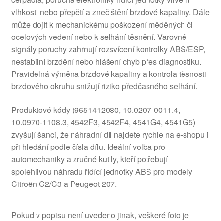
vlhkosti nebo přepětí a znečištění brzdové kapaliny. Dále
může dojít k mechanickému poškození měděných či
ocelových vedení nebo k selhání těsnění. Varovné
signály poruchy zahrnují rozsvícení kontrolky ABS/ESP,
nestabilní brzdění nebo hlášení chyb přes diagnostiku.
Pravidelná výměna brzdové kapaliny a kontrola těsnosti
brzdového okruhu snižují riziko předčasného selhání.
Produktové kódy (9651412080, 10.0207-0011.4,
10.0970-1108.3, 4542F3, 4542F4, 4541G4, 4541G5)
zvyšují šanci, že náhradní díl najdete rychle na e-shopu i
při hledání podle čísla dílu. Ideální volba pro
automechaniky a zručné kutily, kteří potřebují
spolehlivou náhradu řídící jednotky ABS pro modely
Citroën C2/C3 a Peugeot 207.
Pokud v popisu není uvedeno jinak, veškeré foto je