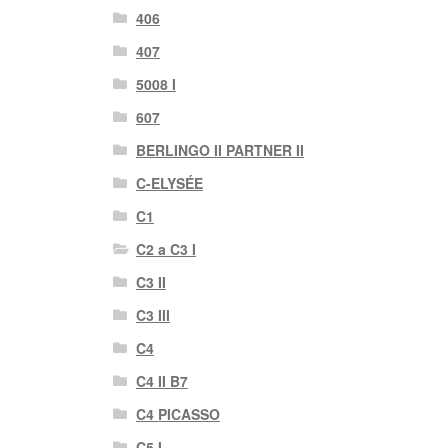
406
407
5008 I
607
BERLINGO II PARTNER II
C-ELYSÉE
C1
C2 a C3 I
C3 II
C3 III
C4
C4 II B7
C4 PICASSO
C5 I