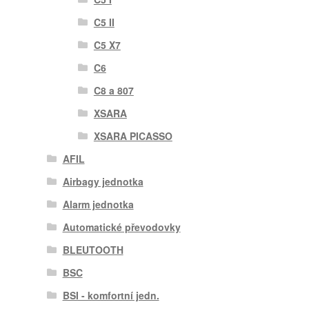
C5 II
C5 X7
C6
C8 a 807
XSARA
XSARA PICASSO
AFIL
Airbagy jednotka
Alarm jednotka
Automatické převodovky
BLEUTOOTH
BSC
BSI - komfortní jedn.