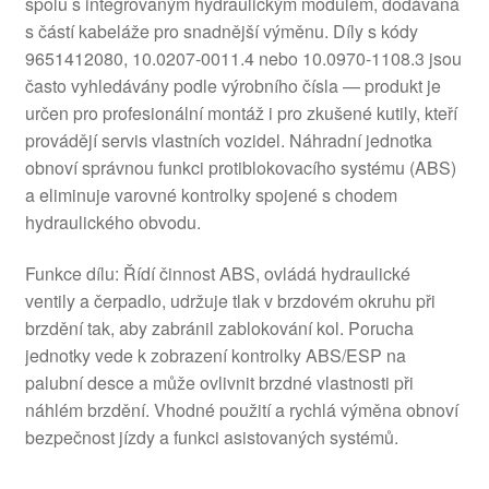
spolu s integrovaným hydraulickým modulem, dodávaná
s částí kabeláže pro snadnější výměnu. Díly s kódy
9651412080, 10.0207-0011.4 nebo 10.0970-1108.3 jsou
často vyhledávány podle výrobního čísla — produkt je
určen pro profesionální montáž i pro zkušené kutily, kteří
provádějí servis vlastních vozidel. Náhradní jednotka
obnoví správnou funkci protiblokovacího systému (ABS)
a eliminuje varovné kontrolky spojené s chodem
hydraulického obvodu.
Funkce dílu: Řídí činnost ABS, ovládá hydraulické
ventily a čerpadlo, udržuje tlak v brzdovém okruhu při
brzdění tak, aby zabránil zablokování kol. Porucha
jednotky vede k zobrazení kontrolky ABS/ESP na
palubní desce a může ovlivnit brzdné vlastnosti při
náhlém brzdění. Vhodné použití a rychlá výměna obnoví
bezpečnost jízdy a funkci asistovaných systémů.