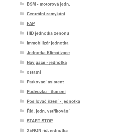
BSM - motorová jedn.
Centrální zamykání
FAP
HID jednotka xenonu
Immobilizér jednotka
Jednotka Klimatizace
Navigace - jednotka
ostatní
Parkovací asistent
Podvozku - tlumení
Posilovač řízení - jednotka
Říd. jedn. vstřikování
START STOP
XENON říd. jednotka