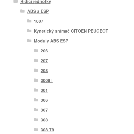
Řídící jednotky
ABS a ESP
1007
Kynetický snímač CITOEN PEUGEOT
Moduly ABS ESP
206
207
208
3008 I
301
306
307
308
308 T9