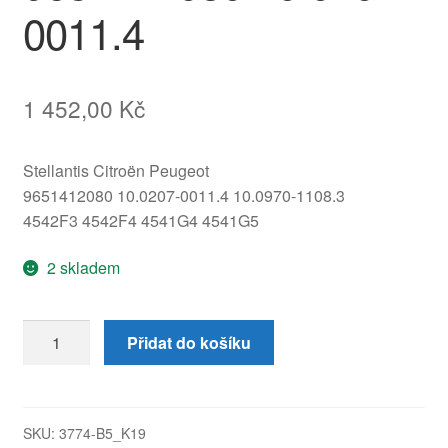
0011.4
1 452,00
Kč
Stellantis Citroën Peugeot
9651412080 10.0207-0011.4 10.0970-1108.3
4542F3 4542F4 4541G4 4541G5
2 skladem
Čerpadlo
Přidat do košíku
ABS
ATE
Citroën
C2
SKU:
3774-B5_K19