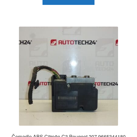
Čerpadlo ABS Citroën C3 Peugeot 207 9665344180