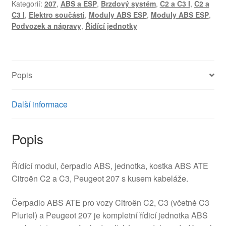
Kategorií:
207
,
ABS a ESP
,
Brzdový systém
,
C2 a C3 I
,
C2 a
C3
C3 I
,
Elektro součásti
,
Moduly ABS ESP
,
Moduly ABS ESP
,
9651412080
Podvozek a nápravy
,
Řídící jednotky
10.0207-
0011.4
množství
Popis
Další informace
Popis
Řídící modul, čerpadlo ABS, jednotka, kostka ABS ATE
Citroën C2 a C3, Peugeot 207 s kusem kabeláže.
Čerpadlo ABS ATE pro vozy Citroën C2, C3 (včetně C3
Pluriel) a Peugeot 207 je kompletní řídicí jednotka ABS