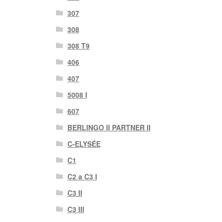
307
308
308 T9
406
407
5008 I
607
BERLINGO II PARTNER II
C-ELYSÉE
C1
C2 a C3 I
C3 II
C3 III