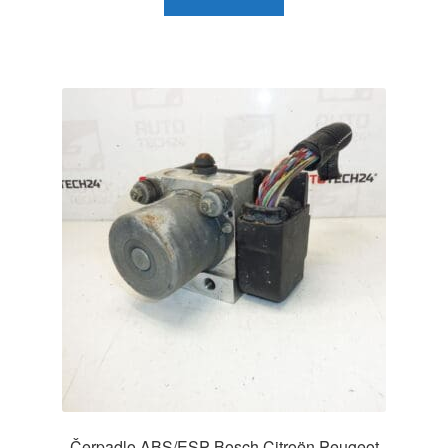
Čerpadlo ABS/ESP Bosch Citroën Peugeot