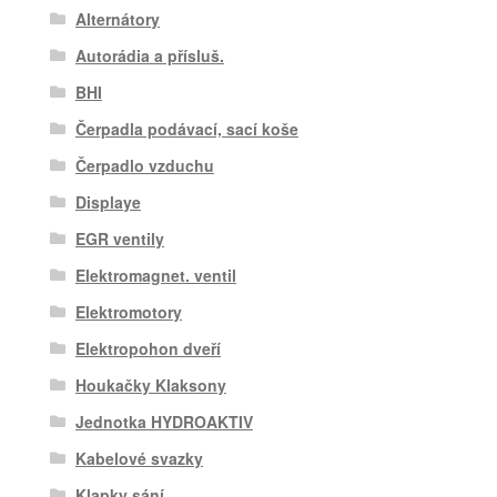
Alternátory
Autorádia a přísluš.
BHI
Čerpadla podávací, sací koše
Čerpadlo vzduchu
Displaye
EGR ventily
Elektromagnet. ventil
Elektromotory
Elektropohon dveří
Houkačky Klaksony
Jednotka HYDROAKTIV
Kabelové svazky
Klapky sání