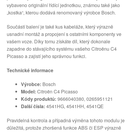
vybaveno originální řídící jednotkou, známou také jako
„kostka“, kterou dodává renomovaný výrobce Bosch.
Součástí balení je také kus kabeláže, který výrazně
usnadní montáž a propojení s ostatními komponenty ve
vašem voze. Díky tomu získáte díl, který dokonale
zapadne do stávajícího systému vašeho Citroënu C4
Picasso a zajistí jeho správnou funkci.
Technické informace
Výrobce:
Bosch
Model:
Citroën C4 Picasso
Kódy produktů:
9666040380, 0265951121
Další čísla:
4541HG, 4541HH, 4541QE
Pravidelná kontrola a případná výměna tohoto modulu je
důležitá, protože zhoršená funkce ABS či ESP výrazně