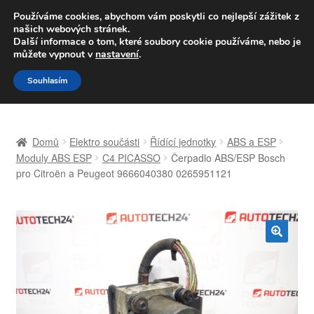
DOPRAVA od 139,-Kč
Používáme cookies, abychom vám poskytli co nejlepší zážitek z
našich webových stránek.
Volejte po-pá 9-16 704 494 494
Další informace o tom, které soubory cookie používáme, nebo je
můžete vypnout v
nastavení
.
Přeskočit
Přejít
Menu
Souhlasím
na
k
navigaci
obsahu
Úvodní stránka
webu
Domů
Elektro součásti
Řídící jednotky
ABS a ESP
Celosvětová doprava
Moduly ABS ESP
C4 PICASSO
Čerpadlo ABS/ESP Bosch
pro Citroën a Peugeot 9666040380 0265951121
Doprava
Kontakt
🔍
Košík
Můj účet