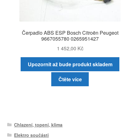
Čerpadlo ABS ESP Bosch Citroën Peugeot
9667055780 0265951427
1 452,00
Kč
Upozornit až bude produkt skladem
Čtěte více
Chlazení, topení, klima
Elektro součásti