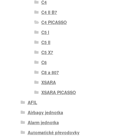
C4
C4 II B7
C4 PICASSO
C5 I
C5 II
C5 X7
C6
C8 a 807
XSARA
XSARA PICASSO
AFIL
Airbagy jednotka
Alarm jednotka
Automatické převodovky