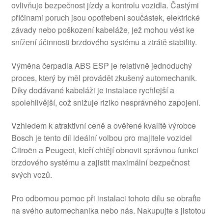
ovlivňuje bezpečnost jízdy a kontrolu vozidla. Častými
příčinami poruch jsou opotřebení součástek, elektrické
závady nebo poškození kabeláže, jež mohou vést ke
snížení účinnosti brzdového systému a ztrátě stability.
Výměna čerpadla ABS ESP je relativně jednoduchý
proces, který by měl provádět zkušený automechanik.
Díky dodávané kabeláži je instalace rychlejší a
spolehlivější, což snižuje riziko nesprávného zapojení.
Vzhledem k atraktivní ceně a ověřené kvalitě výrobce
Bosch je tento díl ideální volbou pro majitele vozidel
Citroën a Peugeot, kteří chtějí obnovit správnou funkci
brzdového systému a zajistit maximální bezpečnost
svých vozů.
Pro odbornou pomoc při instalaci tohoto dílu se obraťte
na svého automechanika nebo nás. Nakupujte s jistotou