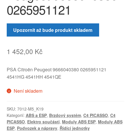
0265951121
Upozornit až bude produkt skladem
1 452,00
Kč
PSA Citroën Peugeot 9666040380 0265951121
4541HG 4541HH 4541QE
Není skladem
SKU:
7012-M5_K19
Kategorií:
ABS a ESP
,
Brzdový systém
,
C4 PICASSO
,
C4
PICASSO
,
Elektro součásti
,
Moduly ABS ESP
,
Moduly ABS
ESP
,
Podvozek a nápravy
,
Řídící jednotky