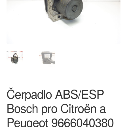
O nás
Obchodní podmínky
Ochrana osobních údajů
Platby
Pokladna
Reklamace
Čerpadlo ABS/ESP
Reklamační řád
Bosch pro Citroën a
Vrakoviště Citroën
Peugeot 9666040380