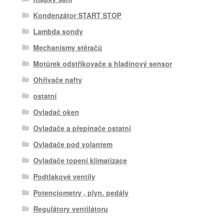
Kondenzátor START STOP
Lambda sondy
Mechanismy stěračů
Motůrek odstřikovače a hladinový sensor
Ohřívače nafty
ostatní
Ovladač oken
Ovladače a přepínače ostatní
Ovladače pod volantem
Ovladače topení klimatizace
Podtlakové ventily
Potenciometry , plyn. pedály
Regulátory ventilátoru