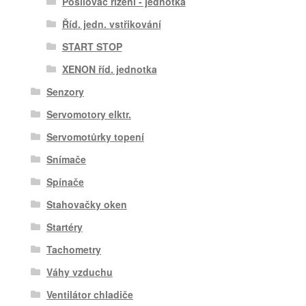
Posilovač řízení - jednotka
Říd. jedn. vstřikování
START STOP
XENON říd. jednotka
Senzory
Servomotory elktr.
Servomotůrky topení
Snímače
Spínače
Stahovačky oken
Startéry
Tachometry
Váhy vzduchu
Ventilátor chladiče