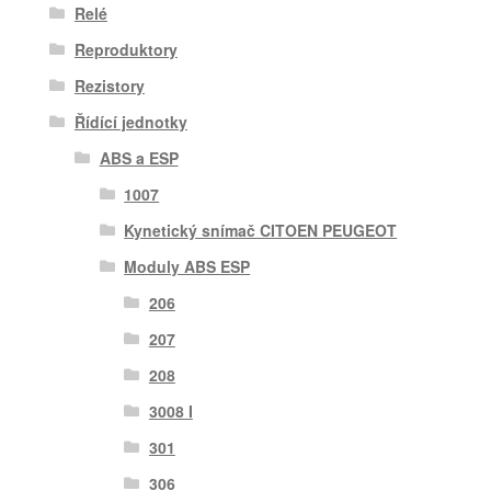
Relé
Reproduktory
Rezistory
Řídící jednotky
ABS a ESP
1007
Kynetický snímač CITOEN PEUGEOT
Moduly ABS ESP
206
207
208
3008 I
301
306