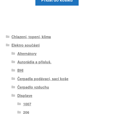
Chlazení, topení, klima
Elektro součásti
Alternátory
Autorádia a přísluš.
BHI
Čerpadla podávací, sací koše
Čerpadlo vzduchu
Displaye
1007
206