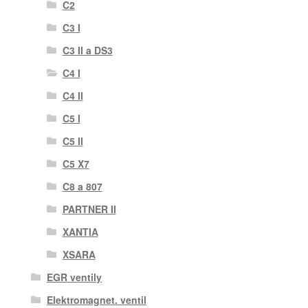
C2
C3 I
C3 II a DS3
C4 I
C4 II
C5 I
C5 II
C5 X7
C8 a 807
PARTNER II
XANTIA
XSARA
EGR ventily
Elektromagnet. ventil