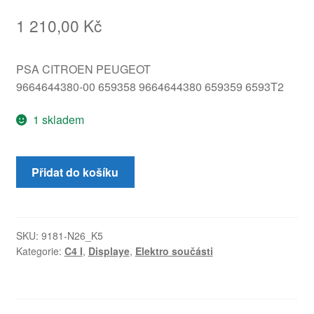
1 210,00
Kč
PSA CITROEN PEUGEOT
9664644380-00 659358 9664644380 659359 6593T2
1 skladem
Display
Přidat do košíku
Citroën
C4
9664644380-
00
SKU:
9181-N26_K5
Kategorie:
C4 I
,
Displaye
,
Elektro součásti
659358
množství