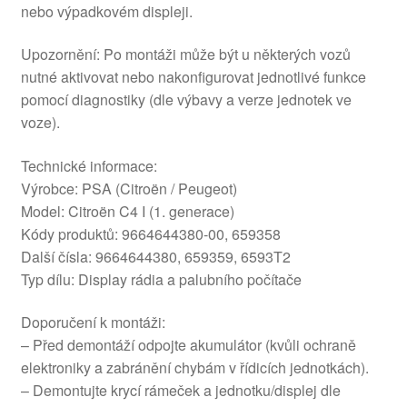
nebo výpadkovém displeji.
Upozornění: Po montáži může být u některých vozů
nutné aktivovat nebo nakonfigurovat jednotlivé funkce
pomocí diagnostiky (dle výbavy a verze jednotek ve
voze).
Technické informace:
Výrobce: PSA (Citroën / Peugeot)
Model: Citroën C4 I (1. generace)
Kódy produktů: 9664644380-00, 659358
Další čísla: 9664644380, 659359, 6593T2
Typ dílu: Display rádia a palubního počítače
Doporučení k montáži:
– Před demontáží odpojte akumulátor (kvůli ochraně
elektroniky a zabránění chybám v řídicích jednotkách).
– Demontujte krycí rámeček a jednotku/displej dle