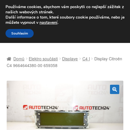
DOPRAVA od 139,-Kč
Používáme cookies, abychom vám poskytli co nejlepší zážitek z
našich webových stránek.
Volejte po-pá 9-16 704 494 494
Další informace o tom, které soubory cookie používáme, nebo je
můžete vypnout v
nastavení
.
Přeskočit
Přejít
Menu
Souhlasím
na
k
navigaci
obsahu
Úvodní stránka
webu
Domů
Elektro součásti
Displaye
C4 I
Display Citroën
Celosvětová doprava
C4 9664644380-00 659358
Doprava
Kontakt
🔍
Košík
Můj účet