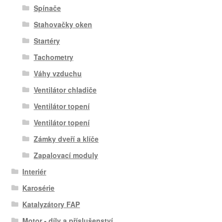
Spínače
Stahovačky oken
Startéry
Tachometry
Váhy vzduchu
Ventilátor chladiče
Ventilátor topení
Ventilátor topení
Zámky dveří a klíče
Zapalovací moduly
Interiér
Karosérie
Katalyzátory FAP
Motor - díly a příslušenství