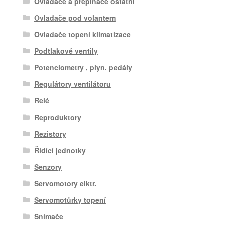
Ovladače a přepínače ostatní
Ovladače pod volantem
Ovladače topení klimatizace
Podtlakové ventily
Potenciometry , plyn. pedály
Regulátory ventilátoru
Relé
Reproduktory
Rezistory
Řídící jednotky
Senzory
Servomotory elktr.
Servomotůrky topení
Snímače