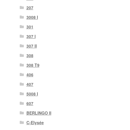
207
3008 I
301
307 I
307 II
308
308 T9
406
407
5008 I
607
BERLINGO II
C-Elysée