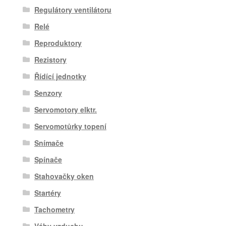
Regulátory ventilátoru
Relé
Reproduktory
Rezistory
Řídící jednotky
Senzory
Servomotory elktr.
Servomotůrky topení
Snímače
Spínače
Stahovačky oken
Startéry
Tachometry