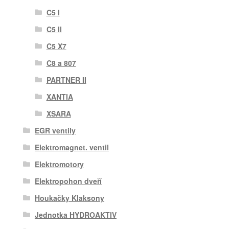
C5 I
C5 II
C5 X7
C8 a 807
PARTNER II
XANTIA
XSARA
EGR ventily
Elektromagnet. ventil
Elektromotory
Elektropohon dveří
Houkačky Klaksony
Jednotka HYDROAKTIV