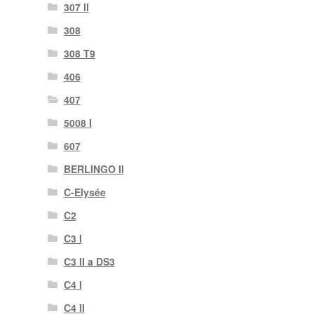
307 II
308
308 T9
406
407
5008 I
607
BERLINGO II
C-Elysée
C2
C3 I
C3 II a DS3
C4 I
C4 II