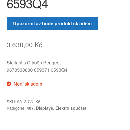
6593Q4
Upozornit až bude produkt skladem
3 630,00
Kč
Stellantis Citroën Peugeot
9673538880 659371 6593Q4
Není skladem
SKU:
9313-C6_K8
Kategorie:
407
,
Displaye
,
Elektro součásti