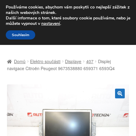
DOPRAVA od 139,-Kč
Používáme cookies, abychom vám poskytli co nejlepší zážitek z
našich webových stránek.
Volejte po-pá 9-16 704 494 494
Další informace o tom, které soubory cookie používáme, nebo je
můžete vypnout v
nastavení
.
Přeskočit
Přejít
Menu
Souhlasím
na
k
navigaci
obsahu
Úvodní stránka
webu
Domů
Elektro součásti
Displaye
407
Displej
Celosvětová doprava
navigace Citroën Peugeot 9673538880 659371 6593Q4
Doprava
Kontakt
🔍
Košík
Můj účet