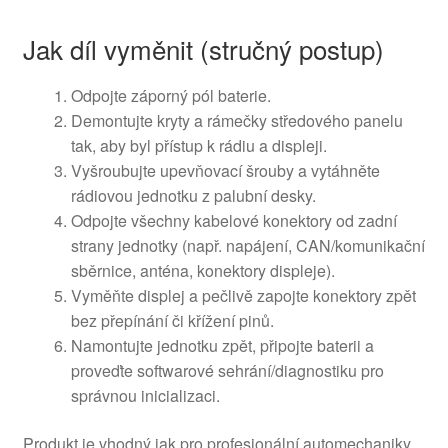
Jak díl vyměnit (stručný postup)
Odpojte záporný pól baterie.
Demontujte kryty a rámečky středového panelu
tak, aby byl přístup k rádiu a displeji.
Vyšroubujte upevňovací šrouby a vytáhněte
rádiovou jednotku z palubní desky.
Odpojte všechny kabelové konektory od zadní
strany jednotky (např. napájení, CAN/komunikační
sběrnice, anténa, konektory displeje).
Vyměňte displej a pečlivě zapojte konektory zpět
bez přepínání či křížení pinů.
Namontujte jednotku zpět, připojte baterii a
proveďte softwarové sehrání/diagnostiku pro
správnou inicializaci.
Produkt je vhodný jak pro profesionální automechaniky,