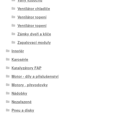
Váhy vzduchu
Ventilátor chladiče
Ventilátor topení
Ventilátor topení
Zámky dveří a klíče
Zapalovací moduly
Interiér
Karosérie
Katalyzátory FAP
Motor - díly a příslušenství
Motory , převodovky
Nádobky
Nezařazené
Pneu a disky