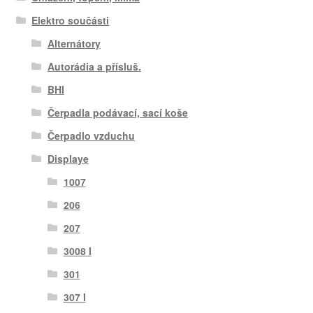
Elektro součásti
Alternátory
Autorádia a přísluš.
BHI
Čerpadla podávací, sací koše
Čerpadlo vzduchu
Displaye
1007
206
207
3008 I
301
307 I