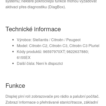
systému; některé pokročilejší funkce mohou vyžadovat
aktivaci přes diagnostiku (DiagBox).
Technické informace
Výrobce: Stellantis / Citroën / Peugeot
Model: Citroën C2, Citroën C3, Citroën C3 Pluriel
Kódy produktů: 96597970XT; 9822637880;
6155EX
Další čísla: Není k dispozici
Funkce
Displej plní roli zobrazovače pro rádio a palubní počítač.
Zobrazí informace o přehrávané stanici/tracce, základní