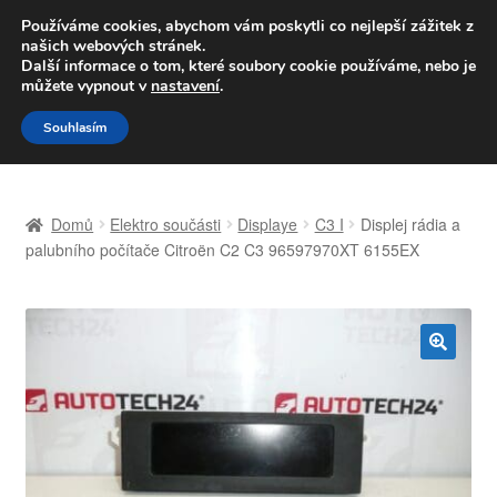
DOPRAVA od 139,-Kč
Používáme cookies, abychom vám poskytli co nejlepší zážitek z
našich webových stránek.
Volejte po-pá 9-16 704 494 494
Další informace o tom, které soubory cookie používáme, nebo je
můžete vypnout v
nastavení
.
Přeskočit
Přejít
Menu
Souhlasím
na
k
navigaci
obsahu
Úvodní stránka
webu
Domů
Elektro součásti
Displaye
C3 I
Displej rádia a
Celosvětová doprava
palubního počítače Citroën C2 C3 96597970XT 6155EX
Doprava
Kontakt
🔍
Košík
Můj účet