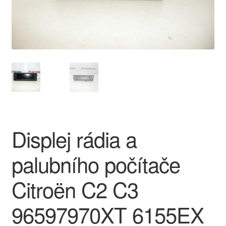
O nás
Obchodní podmínky
Ochrana osobních údajů
Platby
Pokladna
Displej rádia a
Reklamace
palubního počítače
Reklamační řád
Citroën C2 C3
Vrakoviště Citroën
96597970XT 6155EX