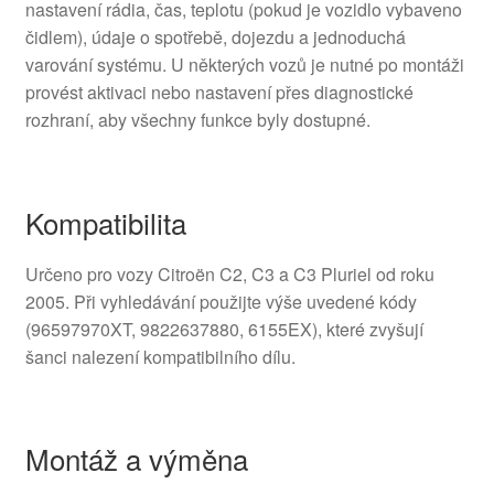
nastavení rádia, čas, teplotu (pokud je vozidlo vybaveno
čidlem), údaje o spotřebě, dojezdu a jednoduchá
varování systému. U některých vozů je nutné po montáži
provést aktivaci nebo nastavení přes diagnostické
rozhraní, aby všechny funkce byly dostupné.
Kompatibilita
Určeno pro vozy Citroën C2, C3 a C3 Pluriel od roku
2005. Při vyhledávání použijte výše uvedené kódy
(96597970XT, 9822637880, 6155EX), které zvyšují
šanci nalezení kompatibilního dílu.
Montáž a výměna