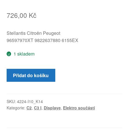
726,00
Kč
Stellantis Citroën Peugeot
96597970XT 9822637880 6155EX
1 skladem
Displej
Přidat do košíku
rádia
a
palubního
počítače
SKU:
4224-I10_K14
Kategorie:
C2
,
C3 I
,
Displaye
,
Elektro součásti
Citroën
C2
C3