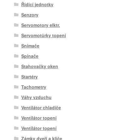
Řídící jednotky
Senzory
Servomotory elktr.
Servomotůrky topení
Snímače
Spínače
Stahovačky oken
Startéry
Tachometry
Váhy vzduchu
Ventilátor chladiče
Ventilátor topení
Ventilátor topení
Zámky dveří a klíče