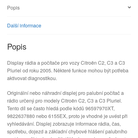
96597970XT
Popis
6155EX
množství
Další informace
Popis
Display rádia a počítače pro vozy Citroën C2, C3 a C3
Pluriel od roku 2005. Některé funkce mohou být potřeba
aktivovat diagnostikou.
Originální nebo náhradní displej pro palubní počítač a
rádio určený pro modely Citroën C2, C3 a C3 Pluriel.
Tento díl se často hledá podle kódů 96597970XT,
9822637880 nebo 6155EX, proto je vhodné je uvést při
vyhledávání. Displej zobrazuje informace rádia, čas,
spotřebu, dojezd a základní chybové hlášení palubního