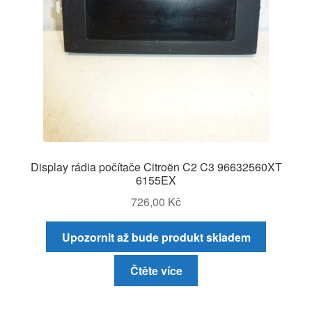
Display rádia počítače Citroën C2 C3 96632560XT
6155EX
726,00
Kč
Upozornit až bude produkt skladem
Čtěte více