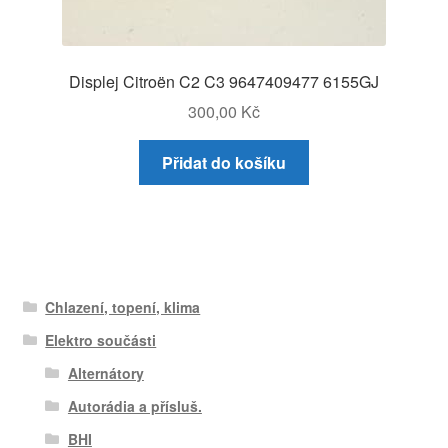
Displej Citroën C2 C3 9647409477 6155GJ
300,00
Kč
Přidat do košíku
Chlazení, topení, klima
Elektro součásti
Alternátory
Autorádia a přísluš.
BHI