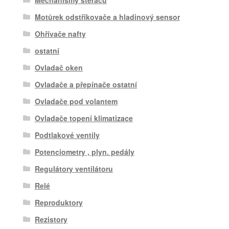
Mechanismy stěračů
Motůrek odstřikovače a hladinový sensor
Ohřívače nafty
ostatní
Ovladač oken
Ovladače a přepínače ostatní
Ovladače pod volantem
Ovladače topení klimatizace
Podtlakové ventily
Potenciometry , plyn. pedály
Regulátory ventilátoru
Relé
Reproduktory
Rezistory