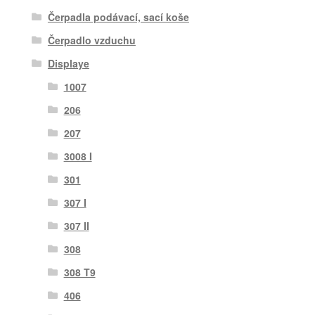
Čerpadla podávací, sací koše
Čerpadlo vzduchu
Displaye
1007
206
207
3008 I
301
307 I
307 II
308
308 T9
406