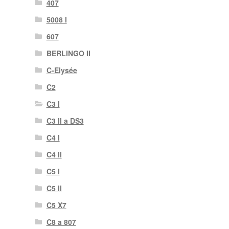
407
5008 I
607
BERLINGO II
C-Elysée
C2
C3 I
C3 II a DS3
C4 I
C4 II
C5 I
C5 II
C5 X7
C8 a 807