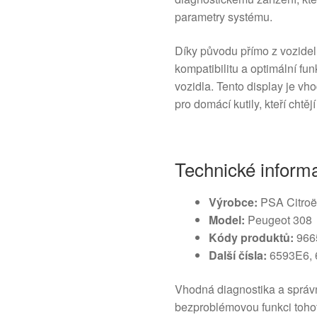
parametry systému.
Díky původu přímo z vozidel
kompatibilitu a optimální fu
vozidla. Tento display je v
pro domácí kutily, kteří chtěj
Technické inform
Výrobce:
PSA Citroë
Model:
Peugeot 308
Kódy produktů:
966
Další čísla:
6593E6, 
Vhodná diagnostika a správn
bezproblémovou funkci tohot