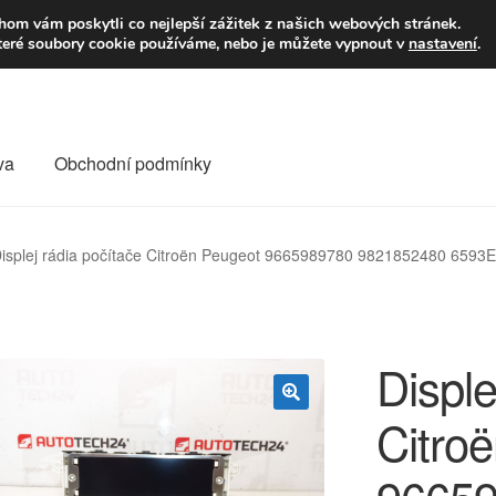
9,-Kč
Volejte p
om vám poskytli co nejlepší zážitek z našich webových stránek.
teré soubory cookie používáme, nebo je můžete vypnout v
nastavení
.
va
Obchodní podmínky
va
Kontakt
Košík
Můj účet
O nás
Obchodní podmínky
isplej rádia počítače Citroën Peugeot 9665989780 9821852480 6593
Reklamace
Reklamační řád
Vrakoviště Citroën
Disple
Citro
🔍