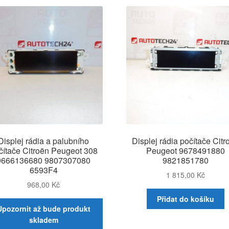
Displej rádia a palubního
Displej rádia počítače Citr
čítače Citroën Peugeot 308
Peugeot 9678491880
9666136680 9807307080
9821851780
6593F4
1 815,00
Kč
968,00
Kč
Přidat do košíku
Upozornit až bude produkt
skladem