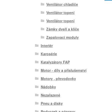
Ventilátor chladiče
Ventilátor topení
Ventilátor topení
Zámky dveří a klíče
Zapalovací moduly
Interiér
Karosérie
Katalyzátory FAP
Motor - díly a příslušenství
Motory , převodovky
Nádobky
Nezařazené
Pneu a disky
Podvozek a nápravy