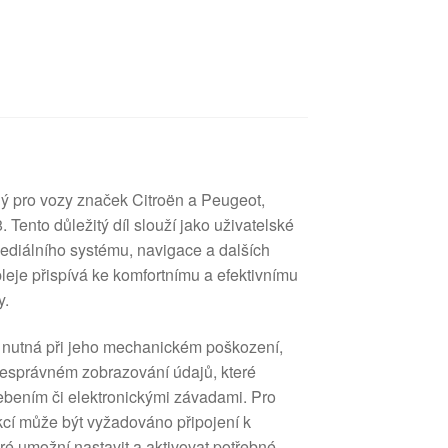
ný pro vozy značek Citroën a Peugeot,
Tento důležitý díl slouží jako uživatelské
mediálního systému, navigace a dalších
spleje přispívá ke komfortnímu a efektivnímu
y.
 nutná při jeho mechanickém poškození,
nesprávném zobrazování údajů, které
bením či elektronickými závadami. Pro
kcí může být vyžadováno připojení k
ré umožní nastavit a aktivovat potřebné