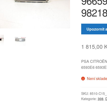
9665
98218
Upozornit 
1 815,00
PSA CITROËN
6593E6 6593E
Není sklad
SKU:
8510-C15_
Kategorie:
308
,