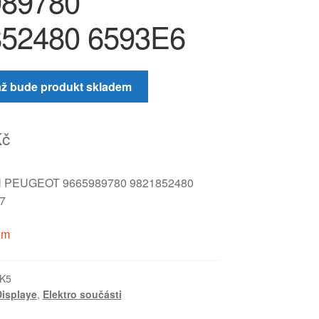
989780
52480 6593E6
až bude produkt skladem
Kč
 PEUGEOT 9665989780 9821852480
7
em
K5
Displaye
,
Elektro součásti