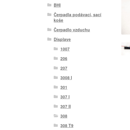
BHI
Čerpadla podávací, sací
koše
Čerpadlo vzduchu
Displaye
1007
206
207
3008 I
301
307 I
307 II
308
308 T9