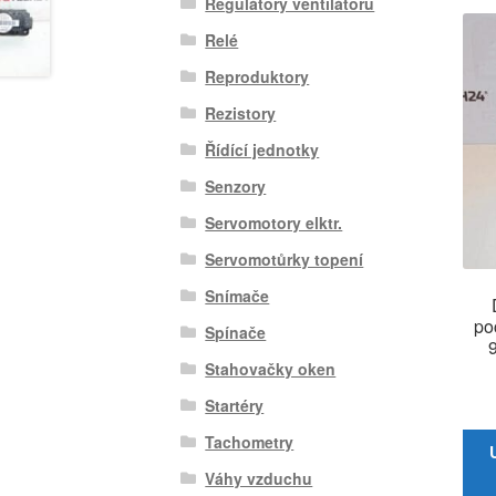
Regulátory ventilátoru
Relé
Reproduktory
Rezistory
Řídící jednotky
Senzory
Servomotory elktr.
Servomotůrky topení
Snímače
po
Spínače
Stahovačky oken
Startéry
Tachometry
Váhy vzduchu