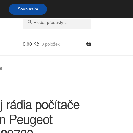
o-pá 9-16 704 494 494
Souhlasím
Hledat:
Hledat
0,00
Kč
0 položek
E6
j rádia počítače
ën Peugeot