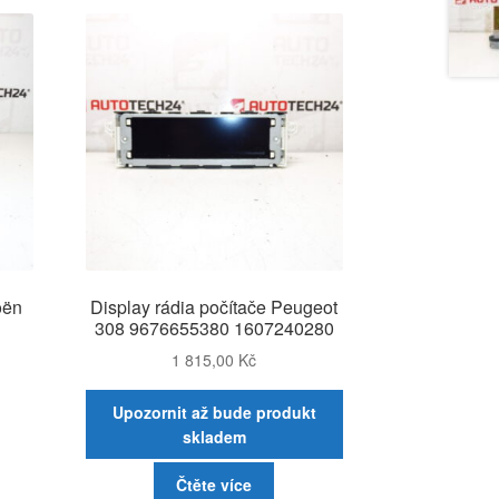
oën
Display rádia počítače Peugeot
308 9676655380 1607240280
1 815,00
Kč
Upozornit až bude produkt
skladem
Čtěte více