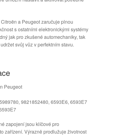
 Citroën a Peugeot zaručuje plnou
nkčnost s ostatními elektronickými systémy
hodný jak pro zkušené automechaniky, tak
í udržet svůj vůz v perfektním stavu.
ace
n Peugeot
5989780, 9821852480, 6593E6, 6593E7
6593E7
é zapojení jsou klíčové pro
o zařízení. Výrazně prodlužuje životnost