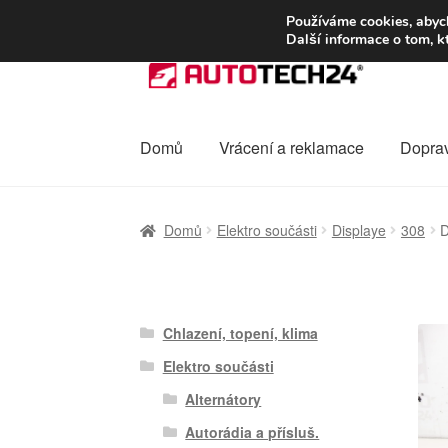
DOPRAVA od 13
Používáme cookies, abych
Další informace o tom, k
Přeskočit
Přejít
na
k
navigaci
obsahu
webu
Domů
Vrácení a reklamace
Dopra
Úvodní stránka
Celosvětová doprava
Dopra
Domů
Elektro součásti
Displaye
308
D
Ochrana osobních údajů
Platby
Pokladna
Chlazení, topení, klima
Elektro součásti
Alternátory
Autorádia a přísluš.