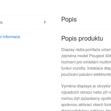
Popis
is
Popis produktu
í informace
Display rádia počítače urče
zejména model Peugeot 308. 
rozhraní pro ovládání multi
funkcí vozidla. Instalace di
používání palubní elektronik
Výměna displaye je obvykle
výpadcích obrazu nebo při 
mohou být způsobeny opotře
správnou aktivaci všech fun
diagnostickému zařízení, kte