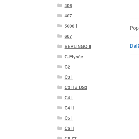
406
407
5008 I
Pop
607
Dalš
BERLINGO II
C-Elysée
C2
C3 I
C3 II a DS3
C4 I
C4 II
C5 I
C5 II
C5 X7