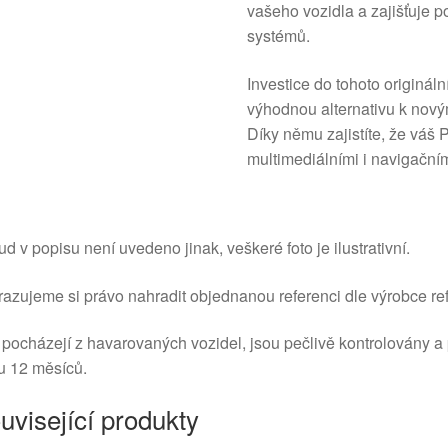
vašeho vozidla a zajišťuje 
systémů.
Investice do tohoto originál
výhodnou alternativu k nový
Díky němu zajistíte, že váš
multimediálními i navigační
d v popisu není uvedeno jinak, veškeré foto je ilustrativní.
azujeme si právo nahradit objednanou referenci dle výrobce ref
 pocházejí z havarovaných vozidel, jsou pečlivě kontrolovány a
u 12 měsíců.
uvisející produkty