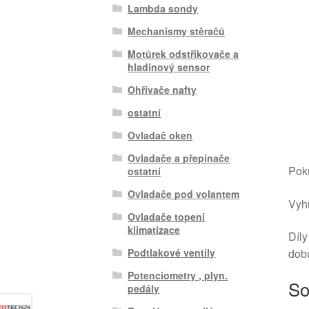
Lambda sondy
Mechanismy stěračů
Motůrek odstřikovače a
hladinový sensor
Ohřívače nafty
ostatní
Ovladač oken
Ovladače a přepínače
Poku
ostatní
Ovladače pod volantem
Vyhr
Ovladače topení
klimatizace
Díly
Podtlakové ventily
dob
Potenciometry , plyn.
So
pedály