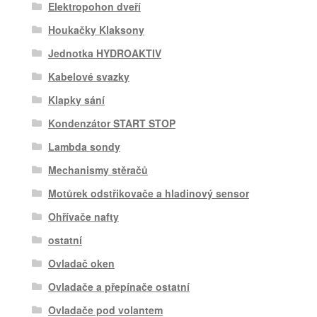
Elektropohon dveří
Houkačky Klaksony
Jednotka HYDROAKTIV
Kabelové svazky
Klapky sání
Kondenzátor START STOP
Lambda sondy
Mechanismy stěračů
Motůrek odstřikovače a hladinový sensor
Ohřívače nafty
ostatní
Ovladač oken
Ovladače a přepínače ostatní
Ovladače pod volantem