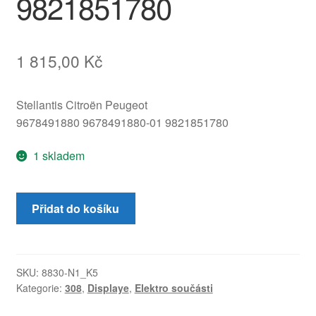
9821851780
1 815,00
Kč
Stellantis Citroën Peugeot
9678491880 9678491880-01 9821851780
1 skladem
Displej
Přidat do košíku
rádia
počítače
Citroën
Peugeot
SKU:
8830-N1_K5
Kategorie:
308
,
Displaye
,
Elektro součásti
9678491880
9821851780