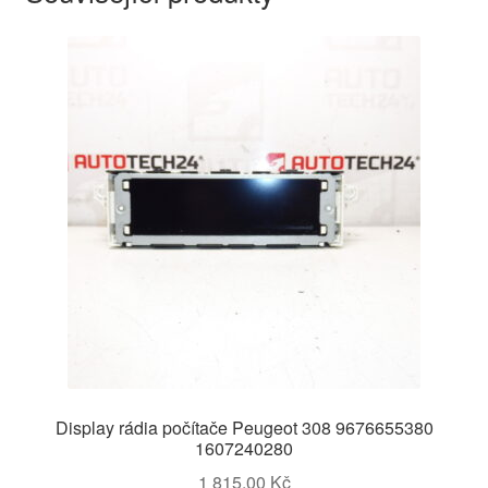
Display rádia počítače Peugeot 308 9676655380
1607240280
1 815,00
Kč