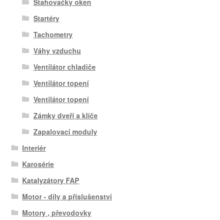
Stahovačky oken
Startéry
Tachometry
Váhy vzduchu
Ventilátor chladiče
Ventilátor topení
Ventilátor topení
Zámky dveří a klíče
Zapalovací moduly
Interiér
Karosérie
Katalyzátory FAP
Motor - díly a příslušenství
Motory , převodovky