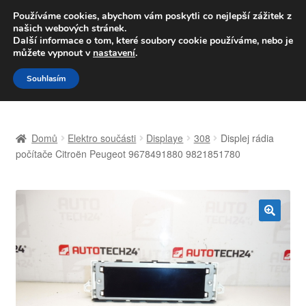
DOPRAVA od 139,-Kč
Používáme cookies, abychom vám poskytli co nejlepší zážitek z
našich webových stránek.
Volejte po-pá 9-16 704 494 494
Další informace o tom, které soubory cookie používáme, nebo je
můžete vypnout v
nastavení
.
Přeskočit
Přejít
Menu
Souhlasím
na
k
navigaci
obsahu
Úvodní stránka
webu
Domů
Elektro součásti
Displaye
308
Displej rádia
Celosvětová doprava
počítače Citroën Peugeot 9678491880 9821851780
Doprava
Kontakt
🔍
Košík
Můj účet