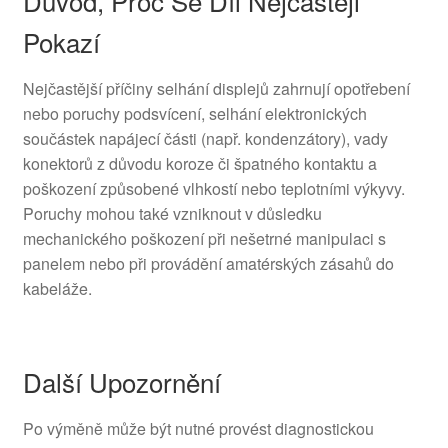
Důvod, Proč Se Díl Nejčastěji
Pokazí
Nejčastější příčiny selhání displejů zahrnují opotřebení
nebo poruchy podsvícení, selhání elektronických
součástek napájecí části (např. kondenzátory), vady
konektorů z důvodu koroze či špatného kontaktu a
poškození způsobené vlhkostí nebo teplotními výkyvy.
Poruchy mohou také vzniknout v důsledku
mechanického poškození při nešetrné manipulaci s
panelem nebo při provádění amatérských zásahů do
kabeláže.
Další Upozornění
Po výměně může být nutné provést diagnostickou