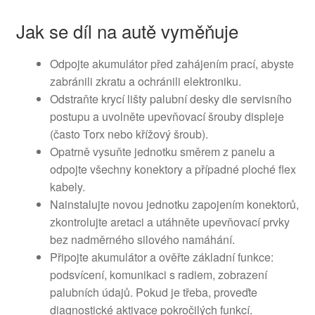
Jak se díl na autě vyměňuje
Odpojte akumulátor před zahájením prací, abyste
zabránili zkratu a ochránili elektroniku.
Odstraňte krycí lišty palubní desky dle servisního
postupu a uvolněte upevňovací šrouby displeje
(často Torx nebo křížový šroub).
Opatrně vysuňte jednotku směrem z panelu a
odpojte všechny konektory a případné ploché flex
kabely.
Nainstalujte novou jednotku zapojením konektorů,
zkontrolujte aretaci a utáhněte upevňovací prvky
bez nadměrného silového namáhání.
Připojte akumulátor a ověřte základní funkce:
podsvícení, komunikaci s radiem, zobrazení
palubních údajů. Pokud je třeba, proveďte
diagnostické aktivace pokročilých funkcí.