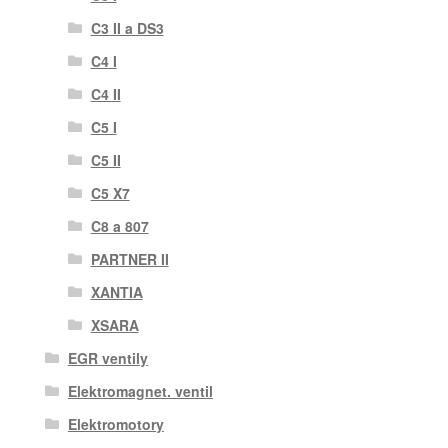
C3 II a DS3
C4 I
C4 II
C5 I
C5 II
C5 X7
C8 a 807
PARTNER II
XANTIA
XSARA
EGR ventily
Elektromagnet. ventil
Elektromotory