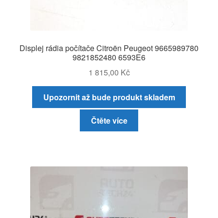
Displej rádia počítače Citroën Peugeot 9665989780
9821852480 6593E6
1 815,00
Kč
Upozornit až bude produkt skladem
Čtěte více