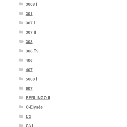
3008 I
301
307 I
307 II
308
308 T9
406
407
5008 I
607
BERLINGO II
C-Elysée
C2
C3 I