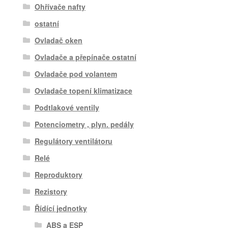
Ohřívače nafty
ostatní
Ovladač oken
Ovladače a přepínače ostatní
Ovladače pod volantem
Ovladače topení klimatizace
Podtlakové ventily
Potenciometry , plyn. pedály
Regulátory ventilátoru
Relé
Reproduktory
Rezistory
Řídící jednotky
ABS a ESP