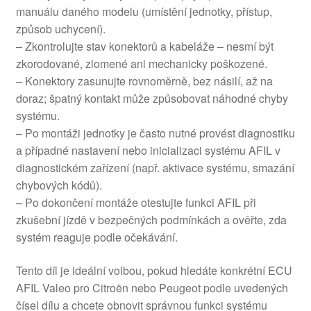
manuálu daného modelu (umístění jednotky, přístup,
způsob uchycení).
– Zkontrolujte stav konektorů a kabeláže – nesmí být
zkorodované, zlomené ani mechanicky poškozené.
– Konektory zasunujte rovnoměrně, bez násilí, až na
doraz; špatný kontakt může způsobovat náhodné chyby
systému.
– Po montáži jednotky je často nutné provést diagnostiku
a případné nastavení nebo inicializaci systému AFIL v
diagnostickém zařízení (např. aktivace systému, smazání
chybových kódů).
– Po dokončení montáže otestujte funkci AFIL při
zkušební jízdě v bezpečných podmínkách a ověřte, zda
systém reaguje podle očekávání.
Tento díl je ideální volbou, pokud hledáte konkrétní ECU
AFIL Valeo pro Citroën nebo Peugeot podle uvedených
čísel dílu a chcete obnovit správnou funkci systému