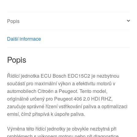
9635157080
1929ZJ
Popis
množství
Další informace
Popis
Řídící jednotka ECU Bosch EDC15C2 je nezbytnou
součástí pro maximální výkon a efektivitu motorů v
automobilech Citroën a Peugeot. Tento model,
originálně určený pro Peugeot 406 2.0 HDI RHZ,
zaručuje správné řízení vstřikování paliva a optimalizaci
emisí, čímž přispívá k úspoře paliva.
Výměna této řídící jednotky je obvykle nezbytná při
problémech s výkonem motoru nebo při diagnostice