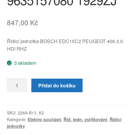
847,00
Kč
Řídicí jednotka BOSCH EDC15C2 PEUGEOT 406 2.0
HDI RHZ
3 skladem
Řídící
Přidat do košíku
jednotka
ECU
Bosch
EDC15C2
SKU:
2269-B13_K2
Kategorie:
Elektro součásti
,
Říd. jedn. vstřikování
,
Řídící
0281010248
jednotky
2.0
HDI