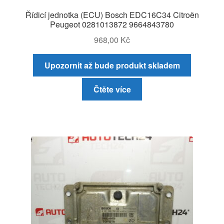
Řídicí jednotka (ECU) Bosch EDC16C34 Citroën
Peugeot 0281013872 9664843780
968,00
Kč
Upozornit až bude produkt skladem
Čtěte více