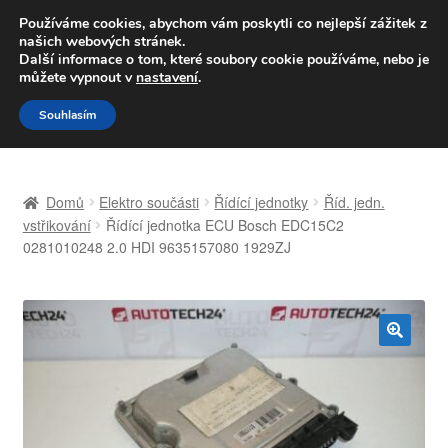
DOPRAVA od 139,-Kč
Používáme cookies, abychom vám poskytli co nejlepší zážitek z
našich webových stránek.
Volejte po-pá 9-16 704 494 494
Další informace o tom, které soubory cookie používáme, nebo je
můžete vypnout v
nastavení
.
Přeskočit
Přejít
Menu
Souhlasím
na
k
navigaci
obsahu
Úvodní stránka
webu
Domů
Elektro součásti
Řídící jednotky
Říd. jedn.
Celosvětová doprava
vstřikování
Řídící jednotka ECU Bosch EDC15C2
0281010248 2.0 HDI 9635157080 1929ZJ
Doprava
Kontakt
🔍
Košík
Můj účet