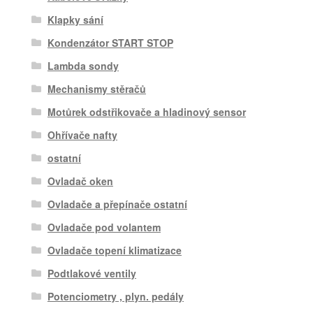
Klapky sání
Kondenzátor START STOP
Lambda sondy
Mechanismy stěračů
Motůrek odstřikovače a hladinový sensor
Ohřívače nafty
ostatní
Ovladač oken
Ovladače a přepínače ostatní
Ovladače pod volantem
Ovladače topení klimatizace
Podtlakové ventily
Potenciometry , plyn. pedály