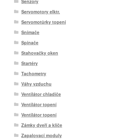
Senzory
Servomotory elktr.
Servomotůrky topení
Snímače
Spínače
Stahovačky oken
Startéry
Tachometry
Váhy vzduchu
Ventilátor chladiče
Ventilátor topení
Ventilátor topení
Zámky dveří a klíče
Zapalovací moduly