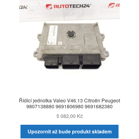
Řídící jednotka Valeo V46.13 Citroën Peugeot
9807138880 9691806980 9691682380
5 082,00
Kč
Upozornit až bude produkt skladem