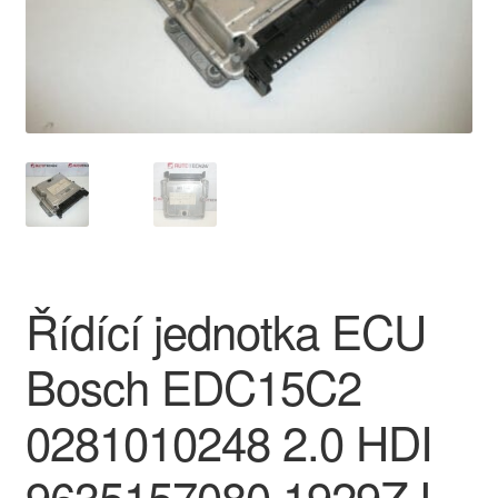
O nás
Obchodní podmínky
Ochrana osobních údajů
Platby
Pokladna
Řídící jednotka ECU
Reklamace
Bosch EDC15C2
Reklamační řád
0281010248 2.0 HDI
Vrakoviště Citroën
9635157080 1929ZJ