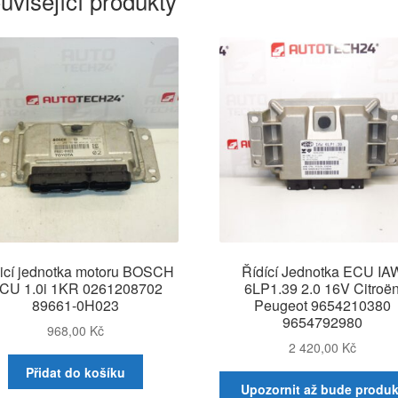
uvisející produkty
icí jednotka motoru BOSCH
Řídící Jednotka ECU IA
CU 1.0i 1KR 0261208702
6LP1.39 2.0 16V Citroë
89661-0H023
Peugeot 9654210380
9654792980
968,00
Kč
2 420,00
Kč
Přidat do košíku
Upozornit až bude produk