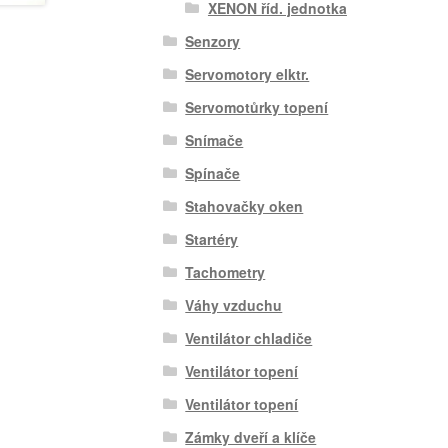
XENON říd. jednotka
Senzory
Servomotory elktr.
Servomotůrky topení
Snímače
Spínače
Stahovačky oken
Startéry
Tachometry
Váhy vzduchu
Ventilátor chladiče
Ventilátor topení
Ventilátor topení
Zámky dveří a klíče