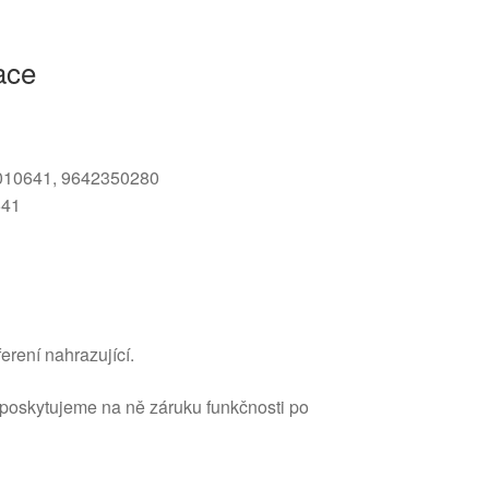
ace
1010641, 9642350280
641
erení nahrazující.
 poskytujeme na ně záruku funkčnosti po