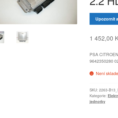
2.2 H
Upozornit 
1 452,00
PSA CITROE
9642350280 0
Není sklad
SKU:
2263-B13_
Kategorie:
Elekt
jednotky