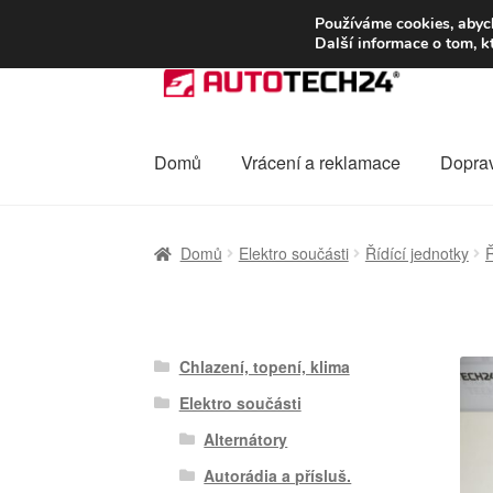
DOPRAVA od 13
Používáme cookies, abych
Další informace o tom, k
Přeskočit
Přejít
na
k
navigaci
obsahu
webu
Domů
Vrácení a reklamace
Dopra
Úvodní stránka
Celosvětová doprava
Dopra
Domů
Elektro součásti
Řídící jednotky
Ř
Ochrana osobních údajů
Platby
Pokladna
Chlazení, topení, klima
Elektro součásti
Alternátory
Autorádia a přísluš.