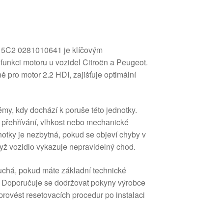
15C2 0281010641 je klíčovým
unkci motoru u vozidel Citroën a Peugeot.
 pro motor 2.2 HDI, zajišťuje optimální
my, kdy dochází k poruše této jednotky.
ří přehřívání, vlhkost nebo mechanické
otky je nezbytná, pokud se objeví chyby v
yž vozidlo vykazuje nepravidelný chod.
chá, pokud máte základní technické
e. Doporučuje se dodržovat pokyny výrobce
 provést resetovacích procedur po instalaci