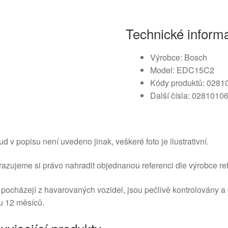
Technické inform
Výrobce: Bosch
Model: EDC15C2
Kódy produktů: 028
Další čísla: 0281010
d v popisu není uvedeno jinak, veškeré foto je ilustrativní.
azujeme si právo nahradit objednanou referenci dle výrobce ref
 pocházejí z havarovaných vozidel, jsou pečlivě kontrolovány a
u 12 měsíců.