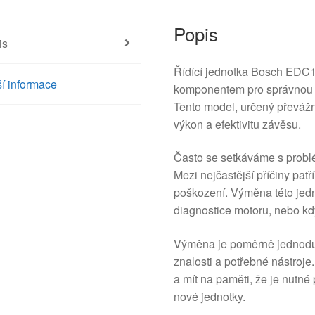
Popis
is
Řídící jednotka Bosch EDC
í informace
komponentem pro správnou f
Tento model, určený převážně
výkon a efektivitu závěsu.
Často se setkáváme s problé
Mezi nejčastější příčiny pat
poškození. Výměna této jedn
diagnostice motoru, nebo kd
Výměna je poměrně jednodu
znalosti a potřebné nástroj
a mít na paměti, že je nutné
nové jednotky.