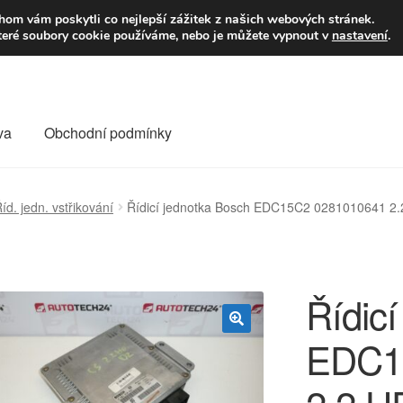
9,-Kč
Volejte p
om vám poskytli co nejlepší zážitek z našich webových stránek.
teré soubory cookie používáme, nebo je můžete vypnout v
nastavení
.
va
Obchodní podmínky
va
Kontakt
Košík
Můj účet
O nás
Obchodní podmínky
íd. jedn. vstřikování
Řídicí jednotka Bosch EDC15C2 0281010641 2.
Reklamace
Reklamační řád
Vrakoviště Citroën
Řídic
EDC1
🔍