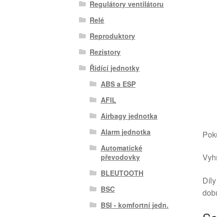
Regulátory ventilátoru
Relé
Reproduktory
Rezistory
Řídící jednotky
ABS a ESP
AFIL
Airbagy jednotka
Alarm jednotka
Poku
Automatické
Vyhr
převodovky
BLEUTOOTH
Díly
BSC
dob
BSI - komfortní jedn.