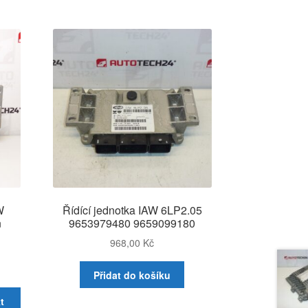
W
Řídící jednotka IAW 6LP2.05
n
9653979480 9659099180
968,00
Kč
Přidat do košíku
t