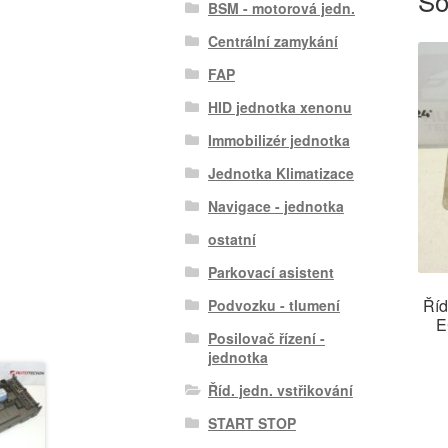
So
BSM - motorová jedn.
Centrální zamykání
FAP
HID jednotka xenonu
Immobilizér jednotka
Jednotka Klimatizace
Navigace - jednotka
ostatní
Parkovací asistent
Říd
Podvozku - tlumení
E
Posilovač řízení -
jednotka
Říd. jedn. vstřikování
START STOP