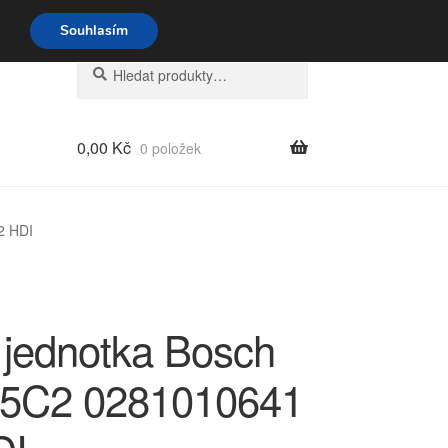
o-pá 9-16 704 494 494
Souhlasím
Hledat:
Hledat
0,00
Kč
0 položek
2 HDI
í jednotka Bosch
5C2 0281010641