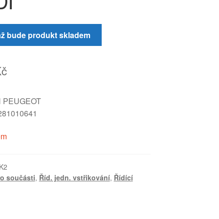
DI
až bude produkt skladem
Kč
N PEUGEOT
281010641
em
K2
ro součásti
,
Říd. jedn. vstřikování
,
Řídící