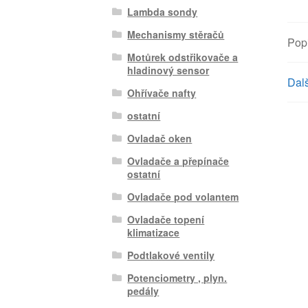
Lambda sondy
Mechanismy stěračů
Pop
Motůrek odstřikovače a
hladinový sensor
Dalš
Ohřívače nafty
ostatní
Ovladač oken
Ovladače a přepínače
ostatní
Ovladače pod volantem
Ovladače topení
klimatizace
Podtlakové ventily
Potenciometry , plyn.
pedály