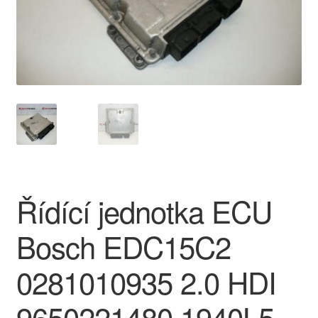
O nás
Obchodní podmínky
Ochrana osobních údajů
Platby
Pokladna
Řídící jednotka ECU
Reklamace
Bosch EDC15C2
Reklamační řád
0281010935 2.0 HDI
Vrakoviště Citroën
9650221480 1940L5