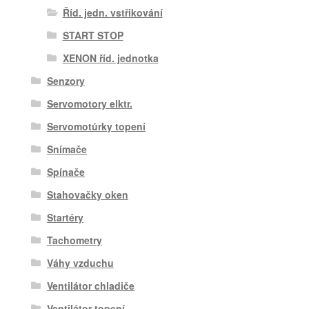
Říd. jedn. vstřikování
START STOP
XENON říd. jednotka
Senzory
Servomotory elktr.
Servomotůrky topení
Snímače
Spínače
Stahovačky oken
Startéry
Tachometry
Váhy vzduchu
Ventilátor chladiče
Ventilátor topení