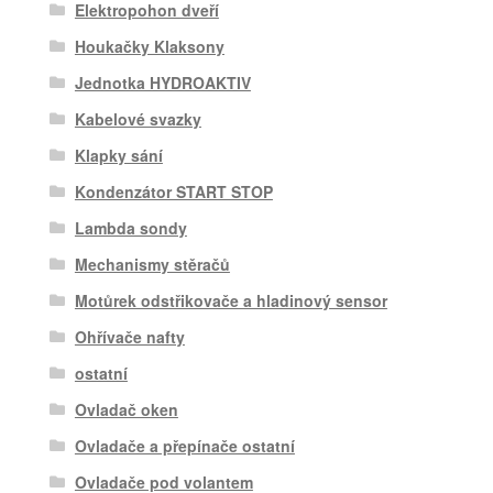
Elektropohon dveří
Houkačky Klaksony
Jednotka HYDROAKTIV
Kabelové svazky
Klapky sání
Kondenzátor START STOP
Lambda sondy
Mechanismy stěračů
Motůrek odstřikovače a hladinový sensor
Ohřívače nafty
ostatní
Ovladač oken
Ovladače a přepínače ostatní
Ovladače pod volantem