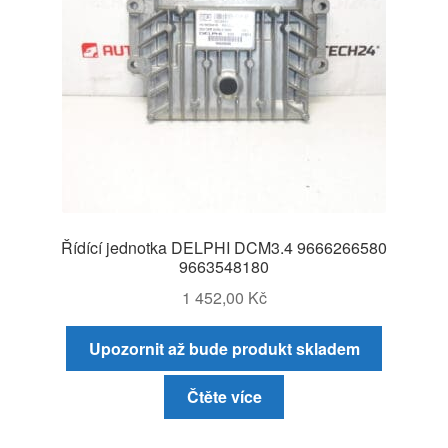
Řídící jednotka DELPHI DCM3.4 9666266580
9663548180
1 452,00
Kč
Upozornit až bude produkt skladem
Čtěte více