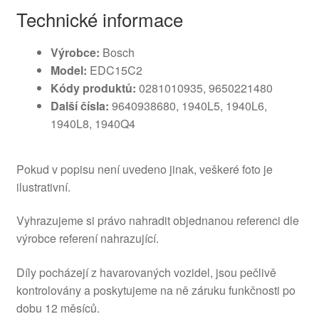
Technické informace
Výrobce:
Bosch
Model:
EDC15C2
Kódy produktů:
0281010935, 9650221480
Další čísla:
9640938680, 1940L5, 1940L6,
1940L8, 1940Q4
Pokud v popisu není uvedeno jinak, veškeré foto je
ilustrativní.
Vyhrazujeme si právo nahradit objednanou referenci dle
výrobce referení nahrazující.
Díly pocházejí z havarovaných vozidel, jsou pečlivě
kontrolovány a poskytujeme na ně záruku funkčnosti po
dobu 12 měsíců.