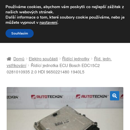
DOPRAVA od 139,-Kč
Používáme cookies, abychom vám poskytli co nejlepší zážitek z
našich webových stránek.
Volejte po-pá 9-16 704 494 494
Další informace o tom, které soubory cookie používáme, nebo je
můžete vypnout v
nastavení
.
Přeskočit
Přejít
Menu
Souhlasím
na
k
navigaci
obsahu
Úvodní stránka
webu
Domů
Elektro součásti
Řídící jednotky
Říd. jedn.
Celosvětová doprava
vstřikování
Řídící jednotka ECU Bosch EDC15C2
0281010935 2.0 HDI 9650221480 1940L5
Doprava
Kontakt
🔍
Košík
Můj účet