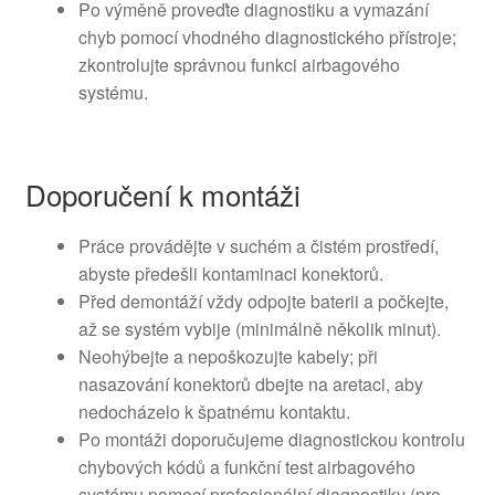
Po výměně proveďte diagnostiku a vymazání
chyb pomocí vhodného diagnostického přístroje;
zkontrolujte správnou funkci airbagového
systému.
Doporučení k montáži
Práce provádějte v suchém a čistém prostředí,
abyste předešli kontaminaci konektorů.
Před demontáží vždy odpojte baterii a počkejte,
až se systém vybije (minimálně několik minut).
Neohýbejte a nepoškozujte kabely; při
nasazování konektorů dbejte na aretaci, aby
nedocházelo k špatnému kontaktu.
Po montáži doporučujeme diagnostickou kontrolu
chybových kódů a funkční test airbagového
systému pomocí profesionální diagnostiky (pro