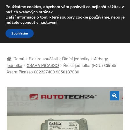
DOPRAVA od 139,-Kč
Používáme cookies, abychom vám poskytli co nejlepší zážitek z
našich webových stránek.
Volejte po-pá 9-16 704 494 494
Další informace o tom, které soubory cookie používáme, nebo je
můžete vypnout v
nastavení
.
Přeskočit
Přejít
Menu
Souhlasím
na
k
navigaci
obsahu
Úvodní stránka
webu
Domů
Elektro součásti
Řídící jednotky
Airbagy
Celosvětová doprava
jednotka
XSARA PICASSO
Řídicí jednotka (ECU) Citroën
Xsara Picasso 602327400 9650137080
Doprava
Kontakt
🔍
Košík
Můj účet