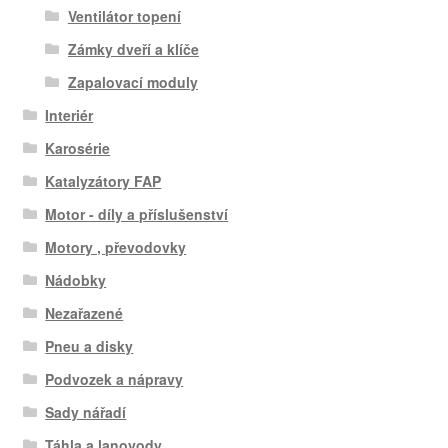
Ventilátor topení
Zámky dveří a klíče
Zapalovací moduly
Interiér
Karosérie
Katalyzátory FAP
Motor - díly a příslušenství
Motory , převodovky
Nádobky
Nezařazené
Pneu a disky
Podvozek a nápravy
Sady nářadí
Táhla a lanovody