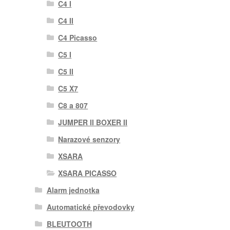
C4 I
C4 II
C4 Picasso
C5 I
C5 II
C5 X7
C8 a 807
JUMPER II BOXER II
Narazové senzory
XSARA
XSARA PICASSO
Alarm jednotka
Automatické převodovky
BLEUTOOTH