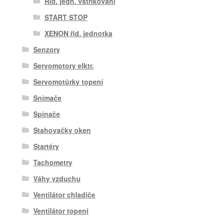
Říd. jedn. vstřikování
START STOP
XENON říd. jednotka
Senzory
Servomotory elktr.
Servomotůrky topení
Snímače
Spínače
Stahovačky oken
Startéry
Tachometry
Váhy vzduchu
Ventilátor chladiče
Ventilátor topení