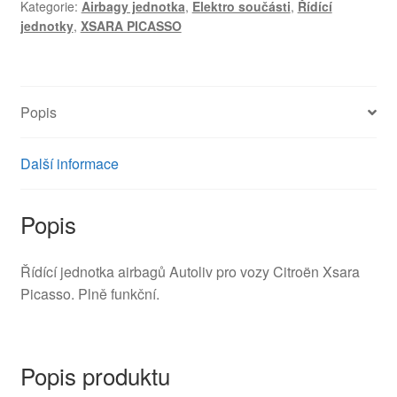
Kategorie:
Airbagy jednotka
,
Elektro součásti
,
Řídící
Picasso
jednotky
,
XSARA PICASSO
602327400
9650137080
množství
Popis
Další informace
Popis
Řídící jednotka airbagů Autoliv pro vozy Citroën Xsara
Picasso. Plně funkční.
Popis produktu