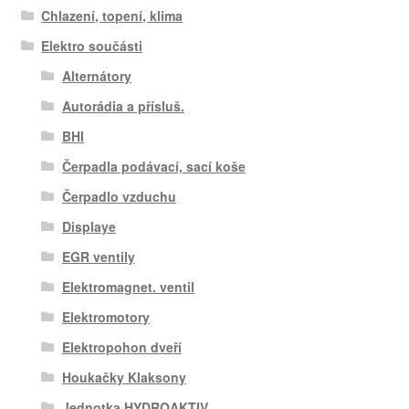
Chlazení, topení, klima
Elektro součásti
Alternátory
Autorádia a přísluš.
BHI
Čerpadla podávací, sací koše
Čerpadlo vzduchu
Displaye
EGR ventily
Elektromagnet. ventil
Elektromotory
Elektropohon dveří
Houkačky Klaksony
Jednotka HYDROAKTIV