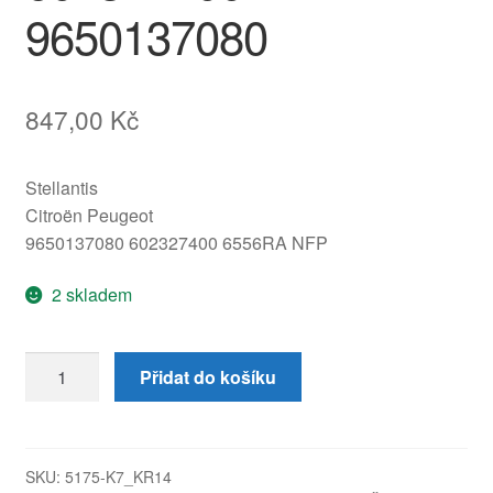
9650137080
847,00
Kč
Stellantis
Citroën Peugeot
9650137080 602327400 6556RA NFP
2 skladem
Řídicí
Přidat do košíku
jednotka
(ECU)
Citroën
Xsara
SKU:
5175-K7_KR14