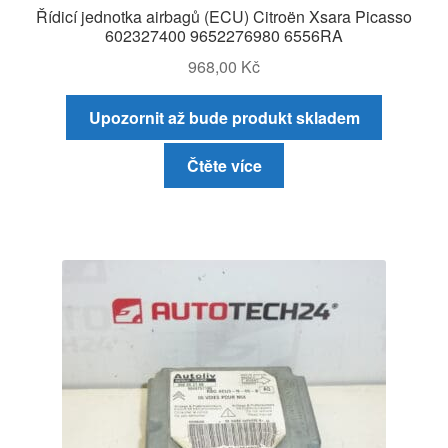
Řídicí jednotka airbagů (ECU) Citroën Xsara Picasso
602327400 9652276980 6556RA
968,00
Kč
Upozornit až bude produkt skladem
Čtěte více