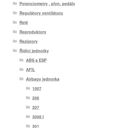
Potenciometry , plyn. pedály
Regulátory ventilátoru
Relé
Reproduktory
Rezistory
Řídící jednotky
ABS a ESP
AFIL
Airbagy jednotka
1007
206
207
3008 I
301