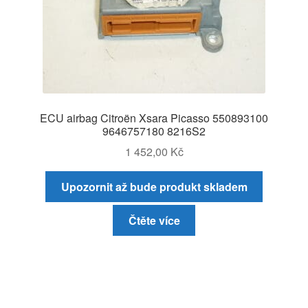
ECU airbag Citroën Xsara Picasso 550893100
9646757180 8216S2
1 452,00
Kč
Upozornit až bude produkt skladem
Čtěte více