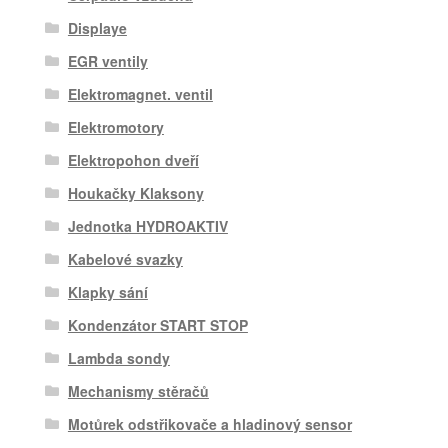
Displaye
EGR ventily
Elektromagnet. ventil
Elektromotory
Elektropohon dveří
Houkačky Klaksony
Jednotka HYDROAKTIV
Kabelové svazky
Klapky sání
Kondenzátor START STOP
Lambda sondy
Mechanismy stěračů
Motůrek odstřikovače a hladinový sensor