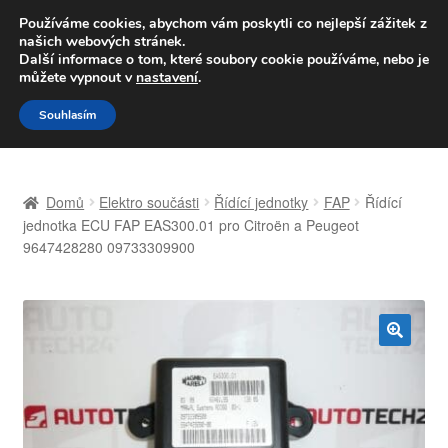
DOPRAVA od 139,-Kč
Používáme cookies, abychom vám poskytli co nejlepší zážitek z
našich webových stránek.
Volejte po-pá 9-16 704 494 494
Další informace o tom, které soubory cookie používáme, nebo je
můžete vypnout v
nastavení
.
Přeskočit
Přejít
Menu
Souhlasím
na
k
navigaci
obsahu
Úvodní stránka
webu
Domů
Elektro součásti
Řídící jednotky
FAP
Řídící
Celosvětová doprava
jednotka ECU FAP EAS300.01 pro Citroën a Peugeot
9647428280 09733309900
Doprava
Kontakt
🔍
Košík
Můj účet