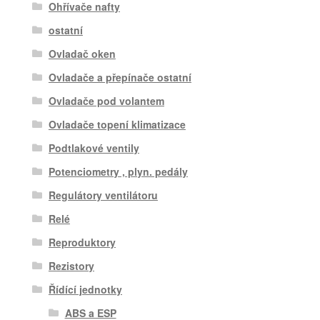
Ohřívače nafty
ostatní
Ovladač oken
Ovladače a přepínače ostatní
Ovladače pod volantem
Ovladače topení klimatizace
Podtlakové ventily
Potenciometry , plyn. pedály
Regulátory ventilátoru
Relé
Reproduktory
Rezistory
Řídící jednotky
ABS a ESP