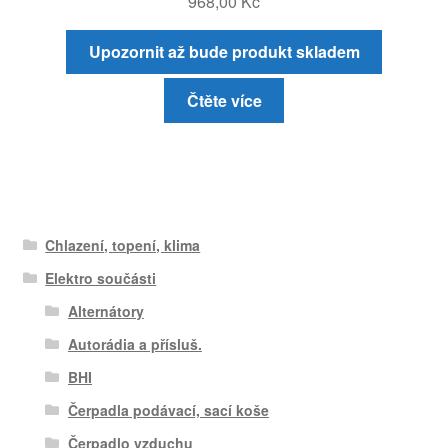
968,00
Kč
Upozornit až bude produkt skladem
Čtěte více
Chlazení, topení, klima
Elektro součásti
Alternátory
Autorádia a přísluš.
BHI
Čerpadla podávací, sací koše
Čerpadlo vzduchu