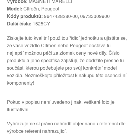
Výrobce:
MAGNETI MARELLI
Model:
Citroën, Peugeot
Kódy produktů:
9647428280-00, 09733309900
Další čísla:
1525CY
Získejte tuto kvalitní použitou řídící jednotku a ujistěte se,
že vaše vozidlo Citroën nebo Peugeot dostává tu
nejlepší možnou péči za zlomek ceny nové díly. Číslo
produktu a jeho specifika zajišťují, že obdržíte přesně tu
součást, kterou potřebujete pro svůj konkrétní model
vozidla. Nezmeškejte příležitost k nákupu této esenciální
komponenty!
Pokud v popisu není uvedeno jinak, veškeré foto je
ilustrativní.
Vyhrazujeme si právo nahradit objednanou referenci dle
výrobce referení nahrazující.