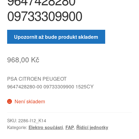
09733309900
Upozornit až bude produkt skladem
968,00
Kč
PSA CITROEN PEUGEOT
9647428280-00 09733309900 1525CY
Není skladem
SKU:
2286-I12_K14
Kategorie:
Elektro součásti
,
FAP
,
Řídící jednotky