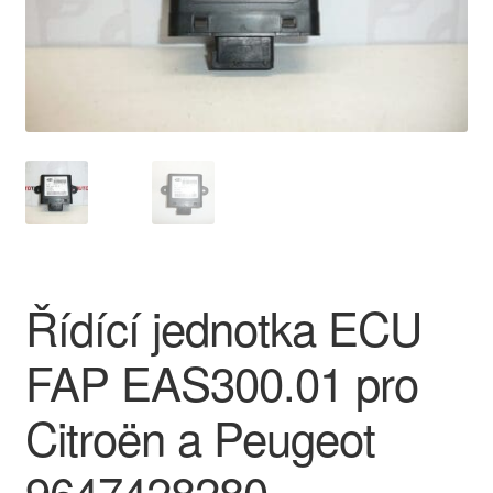
O nás
Obchodní podmínky
Ochrana osobních údajů
Platby
Pokladna
Řídící jednotka ECU
Reklamace
FAP EAS300.01 pro
Reklamační řád
Citroën a Peugeot
Vrakoviště Citroën
9647428280