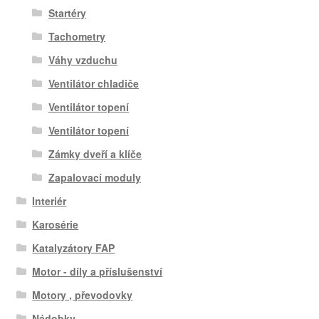
Startéry
Tachometry
Váhy vzduchu
Ventilátor chladiče
Ventilátor topení
Ventilátor topení
Zámky dveří a klíče
Zapalovací moduly
Interiér
Karosérie
Katalyzátory FAP
Motor - díly a příslušenství
Motory , převodovky
Nádobky