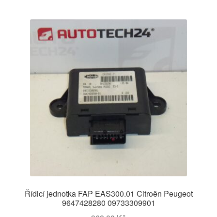
Řídicí jednotka FAP EAS300.01 Citroën Peugeot
9647428280 09733309901