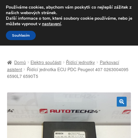
DOPRAVA od 139,-Kč
Používáme cookies, abychom vám poskytli co nejlepší zážitek z
našich webových stránek.
Volejte po-pá 9-16 704 494 494
Další informace o tom, které soubory cookie používáme, nebo je
můžete vypnout v
nastavení
.
Přeskočit
Přejít
Menu
Souhlasím
na
k
navigaci
obsahu
Úvodní stránka
webu
Domů
Elektro součásti
Řídící jednotky
Parkovací
Celosvětová doprava
asistent
Řídící jednotka ECU PDC Peugeot 407 0263004095
6590L7 6590T5
Doprava
Kontakt
🔍
Košík
Můj účet