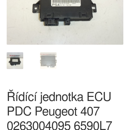
O nás
Obchodní podmínky
Ochrana osobních údajů
Platby
Pokladna
Reklamace
Řídící jednotka ECU
Reklamační řád
PDC Peugeot 407
Vrakoviště Citroën
0263004095 6590L7