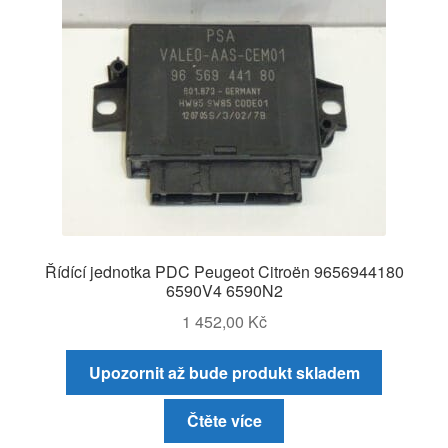
Řídící jednotka PDC Peugeot Citroën 9656944180
6590V4 6590N2
1 452,00
Kč
Upozornit až bude produkt skladem
Čtěte více