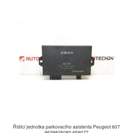
Řídící jednotka parkovacího asistenta Peugeot 607
9629825080 659077