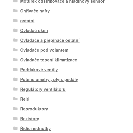
Motůrek odstřikovače a hladinový sensor
Ohřívače nafty
ostatní
Ovladač oken
Ovladače a přepínače ostatní
Ovladače pod volantem
Ovladače topení klimatizace
Podtlakové ventily
Potenciometry , plyn. pedály
Regulátory ventilátoru
Relé
Reproduktory
Rezistory
Řídící jednotky