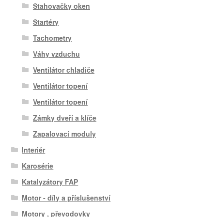
Stahovačky oken
Startéry
Tachometry
Váhy vzduchu
Ventilátor chladiče
Ventilátor topení
Ventilátor topení
Zámky dveří a klíče
Zapalovací moduly
Interiér
Karosérie
Katalyzátory FAP
Motor - díly a příslušenství
Motory , převodovky