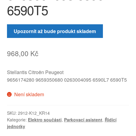
6590T5
Upozornit až bude produkt skladem
968,00
Kč
Stellantis Citroën Peugeot
9656174280 9659350680 0263004095 6590L7 6590T5
Není skladem
SKU:
2912-K12_KR14
Kategorie:
Elektro součásti
,
Parkovací asistent
,
Řídící
jednotky