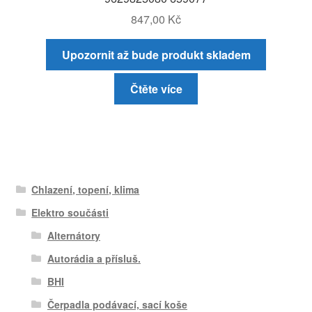
847,00
Kč
Upozornit až bude produkt skladem
Čtěte více
Chlazení, topení, klima
Elektro součásti
Alternátory
Autorádia a přísluš.
BHI
Čerpadla podávací, sací koše