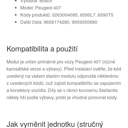
Výrobce: Bosch
Model: Peugeot 407
Kódy produktů: 0263004095, 6590L7, 6590T5
Další čísla: 9656174280, 9659350680
Kompatibilita a použití
Modul je určen primárně pro vozy Peugeot 407 (různé
karosářské verze a výbavy). Před instalací ověřte, že kód
uvedený na vašem starém modulu odpovídá některému
z uvedených kódů, což zajistí kompatibilitu se zapojením
a konektory vozidla. Díly se v rámci koncernu Stellantis
někdy liší podle výbavy, proto je vhodné porovnat kódy.
Jak vyměnit jednotku (stručný