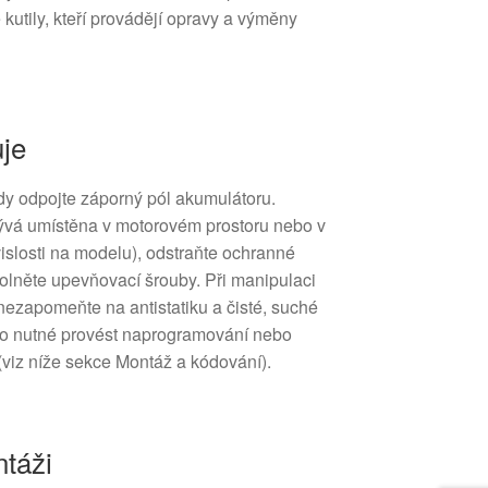
 kutily, kteří provádějí opravy a výměny
uje
y odpojte záporný pól akumulátoru.
(bývá umístěna v motorovém prostoru nebo v
vislosti na modelu), odstraňte ochranné
volněte upevňovací šrouby. Při manipulaci
ezapomeňte na antistatiku a čisté, suché
sto nutné provést naprogramování nebo
(viz níže sekce Montáž a kódování).
táži