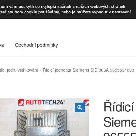
9,-Kč
Volejte p
om vám poskytli co nejlepší zážitek z našich webových stránek.
teré soubory cookie používáme, nebo je můžete vypnout v
nastavení
.
va
Obchodní podmínky
va
Kontakt
Košík
Můj účet
O nás
Obchodní podmínky
íd. jedn. vstřikování
Řídicí jednotka Siemens SID 803A 965553408
Reklamace
Reklamační řád
Vrakoviště Citroën
Řídicí
Sieme
🔍