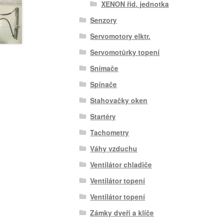
XENON říd. jednotka
Senzory
Servomotory elktr.
Servomotůrky topení
Snímače
Spínače
Stahovačky oken
Startéry
Tachometry
Váhy vzduchu
Ventilátor chladiče
Ventilátor topení
Ventilátor topení
Zámky dveří a klíče