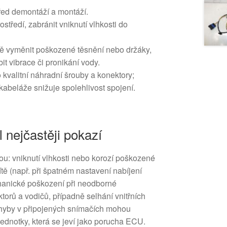
před demontáží a montáží.
středí, zabránit vniknutí vlhkosti do
ně vyměnit poškozené těsnění nebo držáky,
it vibrace či pronikání vody.
o kvalitní náhradní šrouby a konektory;
abeláže snižuje spolehlivost spojení.
l nejčastěji pokazí
sou: vniknutí vlhkosti nebo korozí poškozené
sítě (např. při špatném nastavení nabíjení
hanické poškození při neodborné
torů a vodičů, případně selhání vnitřních
hyby v připojených snímačích mohou
jednotky, která se jeví jako porucha ECU.