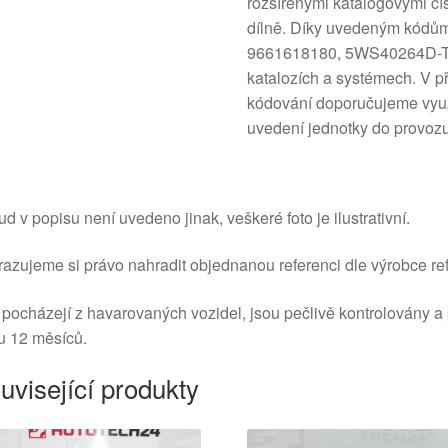
rozšířenými katalogovými čí
dílně. Díky uvedeným kódů
9661618180, 5WS40264D-T, 1
katalozích a systémech. V p
kódování doporučujeme využ
uvedení jednotky do provozu
d v popisu není uvedeno jinak, veškeré foto je ilustrativní.
azujeme si právo nahradit objednanou referenci dle výrobce ref
 pocházejí z havarovaných vozidel, jsou pečlivě kontrolovány a
u 12 měsíců.
uvisející produkty