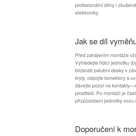
profesionální dílny i zkušené
elektroniky.
Jak se díl vyměň
Před zahájením montáže vžd
Vyhledejte řídicí jednotku 
blízkosti palubní desky v zá
kryty, odpojte konektory a u
dávejte pozor na kontakty—n
prostředí. Po montáži je ča
přizpůsobení jednotky vozu 
Doporučení k mon