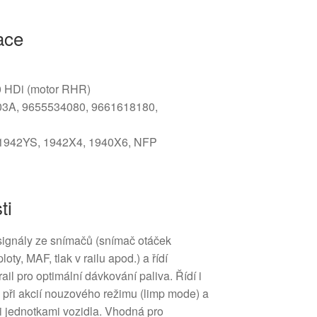
ace
0 HDi (motor RHR)
03A, 9655534080, 9661618180,
, 1942YS, 1942X4, 1940X6, NFP
ti
signály ze snímačů (snímač otáček
oty, MAF, tlak v railu apod.) a řídí
il pro optimální dávkování paliva. Řídí i
při akcií nouzového režimu (limp mode) a
mi jednotkami vozidla. Vhodná pro