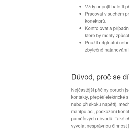
Vždy odpojit baterii 
Pracovat v suchém pro
konektorů.
Kontrolovat a případ
které by mohly způsob
Použít originální neb
zbytečné natahování k
Důvod, proč se dí
Nejčastější příčiny poruch j
kontakty, přepětí elektrické 
nebo při skoku napětí), mec
manipulaci, poškození konek
paměťových obvodů. Také c
vyvolat nesprávnou činnost 