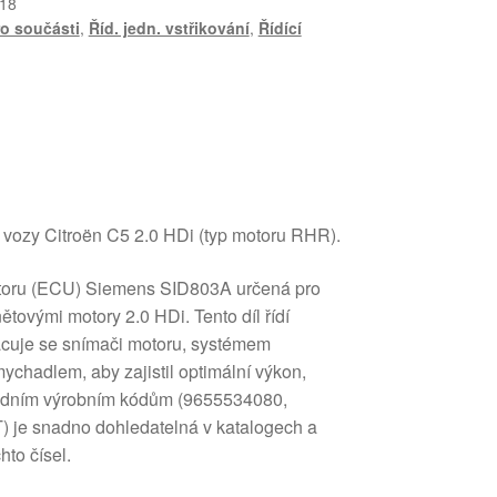
18
ro součásti
,
Říd. jedn. vstřikování
,
Řídící
 vozy Citroën C5 2.0 HDi (typ motoru RHR).
motoru (ECU) Siemens SID803A určená pro
tovými motory 2.0 HDi. Tento díl řídí
racuje se snímači motoru, systémem
chadlem, aby zajistil optimální výkon,
vodním výrobním kódům (9655534080,
je snadno dohledatelná v katalogech a
to čísel.