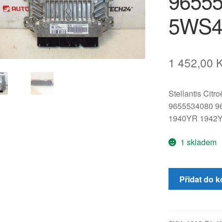
9655
5WS4
1 452,00
Stellantis Citr
9655534080 9
1940YR 1942Y
1 skladem
Řídicí
Přidat do k
jednotka
Siemens
SID