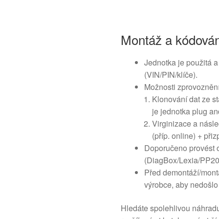
Montáž a kódování
Jednotka je použitá 
(VIN/PIN/klíče).
Možnosti zprovoznění
Klonování dat ze s
je jednotka plug an
Virginizace a násl
(příp. online) + při
Doporučeno provést 
(DiagBox/Lexia/PP20
Před demontáží/montáž
výrobce, aby nedošlo
Hledáte spolehlivou náhradu