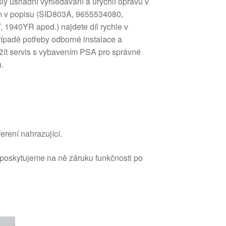
sly usnadní vyhledávání a urychlí opravu v
m v popisu (SID803A, 9655534080,
940YR apod.) najdete díl rychle v
řípadě potřeby odborné instalace a
ít servis s vybavením PSA pro správné
.
erení nahrazující.
 poskytujeme na ně záruku funkčnosti po