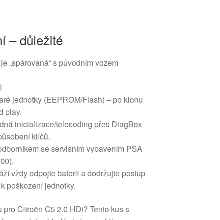
 – důležité
a je „spárovaná“ s původním vozem
:
taré jednotky (EEPROM/Flash) – po klonu
d play.
edná inicializace/telecoding přes DiagBox
způsobení klíčů.
odborníkem se servisním vybavením PSA
00).
í vždy odpojte baterii a dodržujte postup
 k poškození jednotky.
 pro Citroën C5 2.0 HDi? Tento kus s