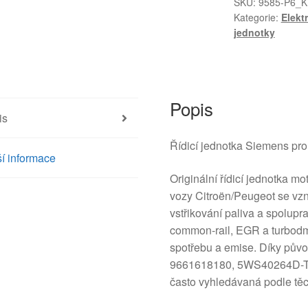
803A
SKU:
9585-P6_K
Kategorie:
Elekt
9655534080
jednotky
5WS40264D-
T
množství
Popis
is
Řídicí jednotka Siemens pro
í informace
Originální řídicí jednotka 
vozy Citroën/Peugeot se vzně
vstřikování paliva a spolup
common-rail, EGR a turbodmy
spotřebu a emise. Díky pů
9661618180, 5WS40264D-T) 
často vyhledávaná podle těch