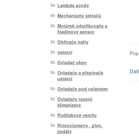
Lambda sondy
Mechanismy stěračů
Motůrek odstřikovače a
hladinový sensor
Ohřívače nafty
ostatní
Pop
Ovladač oken
Dalš
Ovladače a přepínače
ostatní
Ovladače pod volantem
Ovladače topení
klimatizace
Podtlakové ventily
Potenciometry , plyn.
pedály