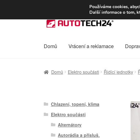
DOPRAVA od 13
Používáme cookies, abych
Další informace o tom, k
Přeskočit
Přejít
na
k
navigaci
obsahu
webu
Domů
Vrácení a reklamace
Dopra
Úvodní stránka
Celosvětová doprava
Dopra
Domů
Elektro součásti
Řídící jednotky
Ř
Ochrana osobních údajů
Platby
Pokladna
Chlazení, topení, klima
Elektro součásti
Alternátory
Autorádia a přísluš.