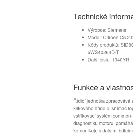
Technické inform
Výrobce: Siemens
Model: Citroën C5 2.
Kódy produktů: SID8
5WS40264D-T
Další čísla: 1940YR
Funkce a vlastnos
Řídicí jednotka zpracovává 
klikového hřídele, snímač tepl
vstřikovací systém common-ra
diagnostiku motoru, pomáhá 
komunikuje s dalšími řídicí