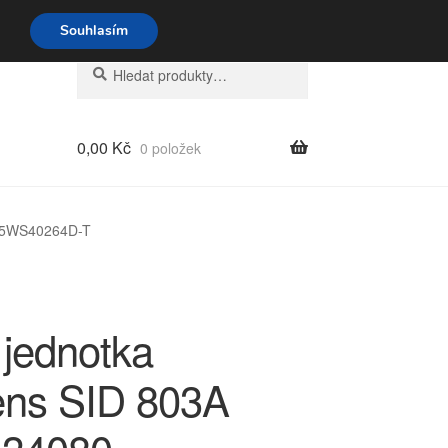
o-pá 9-16 704 494 494
Souhlasím
Hledat:
Hledat
0,00
Kč
0 položek
0 5WS40264D-T
 jednotka
ns SID 803A