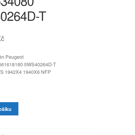
534080
0264D-T
Kč
oën Peugeot
661618180 5WS40264D-T
S 1942X4 1940X6 NFP
ošíku