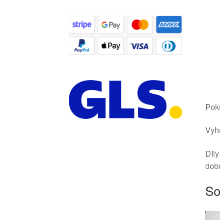
Poku
Vyhr
Díly
dob
So