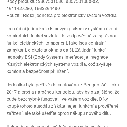
Kódy produktů: 9807531680, 9807531680-02,
1611427280, 1663364480
Použití: Řídící jednotka pro elektronický systém vozidla
Tato řídící jednotka je klíčovým prvkem v systému řízení
komfortních funkcí vozidla. Je zodpovědná za správnou
funkci elektrických komponent, jako jsou centrální
zamykání, elektrická okna a další. Základní funkcí
jednotky BSI (Body Systems Interface) je integrace
různých elektronických systémů vozidla, což zvyšuje
komfort a bezpečnost při řízení.
Jednotka byla pečlivě demontována z Peugeot 301 roku
2017 a prošla náročnou kontrolou, aby bylo zajištěno, že
bude bezchybně fungovat i ve vašem vozidle. Díky
koupě tohoto autodílu získáte nejen funkční a prověřené
zařízení, ale také ušetříte oproti nákupu nového dílu.
Pokud hledáte spolehlivé řešení pro vaše vozidlo, s