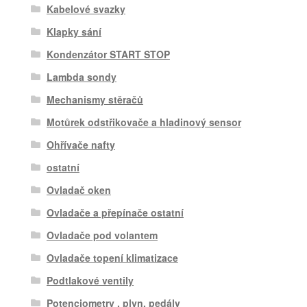
Kabelové svazky
Klapky sání
Kondenzátor START STOP
Lambda sondy
Mechanismy stěračů
Motůrek odstřikovače a hladinový sensor
Ohřívače nafty
ostatní
Ovladač oken
Ovladače a přepínače ostatní
Ovladače pod volantem
Ovladače topení klimatizace
Podtlakové ventily
Potenciometry , plyn. pedály