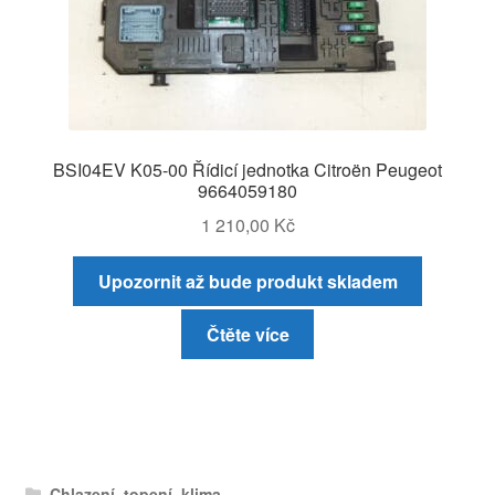
BSI04EV K05-00 Řídicí jednotka Citroën Peugeot
9664059180
1 210,00
Kč
Upozornit až bude produkt skladem
Čtěte více
Chlazení, topení, klima