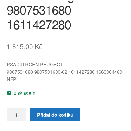
9807531680
1611427280
1 815,00
Kč
PSA CITROEN PEUGEOT
9807531680 9807531680-02 1611427280 1663364480
NFP
2 skladem
Řídící
Přidat do košíku
jednotka
VALEO