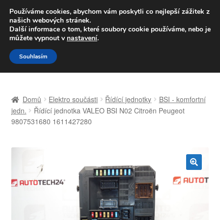
DOPRAVA od 139,-Kč
Používáme cookies, abychom vám poskytli co nejlepší zážitek z
našich webových stránek.
Volejte po-pá 9-16 704 494 494
Další informace o tom, které soubory cookie používáme, nebo je
můžete vypnout v
nastavení
.
Přeskočit
Přejít
Menu
Souhlasím
na
k
navigaci
obsahu
Úvodní stránka
webu
Domů
Elektro součásti
Řídící jednotky
BSI - komfortní
Celosvětová doprava
jedn.
Řídící jednotka VALEO BSI N02 Citroën Peugeot
9807531680 1611427280
Doprava
Kontakt
🔍
Košík
Můj účet