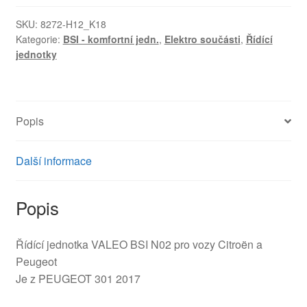
BSI
N02
SKU:
8272-H12_K18
Kategorie:
BSI - komfortní jedn.
,
Elektro součásti
,
Řídící
Citroën
jednotky
Peugeot
9807531680
1611427280
množství
Popis
Další informace
Popis
Řídící jednotka VALEO BSI N02 pro vozy Citroën a
Peugeot
Je z PEUGEOT 301 2017