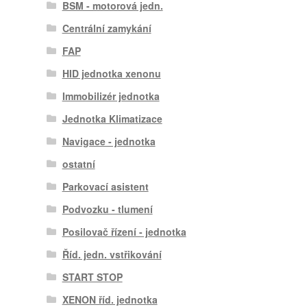
BSM - motorová jedn.
Centrální zamykání
FAP
HID jednotka xenonu
Immobilizér jednotka
Jednotka Klimatizace
Navigace - jednotka
ostatní
Parkovací asistent
Podvozku - tlumení
Posilovač řízení - jednotka
Říd. jedn. vstřikování
START STOP
XENON říd. jednotka