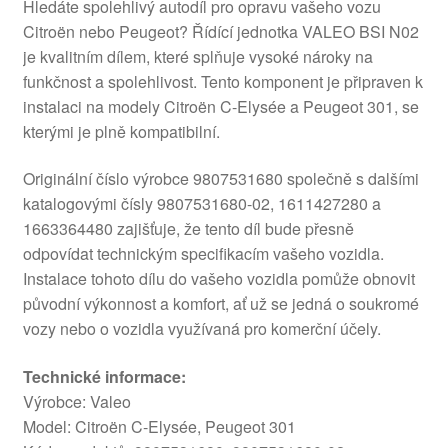
Hledáte spolehlivý autodíl pro opravu vašeho vozu
Citroën nebo Peugeot? Řídící jednotka VALEO BSI N02
je kvalitním dílem, které splňuje vysoké nároky na
funkčnost a spolehlivost. Tento komponent je připraven k
instalaci na modely Citroën C-Elysée a Peugeot 301, se
kterými je plně kompatibilní.
Originální číslo výrobce 9807531680 společně s dalšími
katalogovými čísly 9807531680-02, 1611427280 a
1663364480 zajišťuje, že tento díl bude přesně
odpovídat technickým specifikacím vašeho vozidla.
Instalace tohoto dílu do vašeho vozidla pomůže obnovit
původní výkonnost a komfort, ať už se jedná o soukromé
vozy nebo o vozidla využívaná pro komerční účely.
Technické informace:
Výrobce: Valeo
Model: Citroën C-Elysée, Peugeot 301