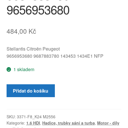
9656953680
484,00
Kč
Stellantis Citroën Peugeot
9656953680 9687883780 143453 1434E1 NFP
1 skladem
Hadice
Přidat do košíku
turba
1.6
HDi
Citroën
SKU:
3371-F8_K24 M2556
Kategorie:
1.6 HDI
,
Hadice, trubky sání a turba
,
Motor - díly
Peugeot