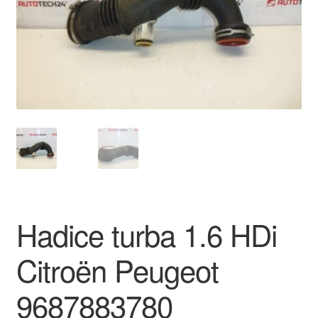
O nás
Obchodní podmínky
Ochrana osobních údajů
Platby
Pokladna
Reklamace
Hadice turba 1.6 HDi
Reklamační řád
Citroën Peugeot
Vrakoviště Citroën
9687883780