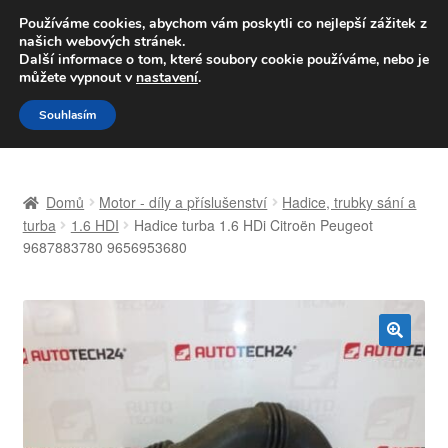
DOPRAVA od 139,-Kč
Používáme cookies, abychom vám poskytli co nejlepší zážitek z
našich webových stránek.
Volejte po-pá 9-16 704 494 494
Další informace o tom, které soubory cookie používáme, nebo je
můžete vypnout v
nastavení
.
Přeskočit
Přejít
Menu
Souhlasím
na
k
navigaci
obsahu
Úvodní stránka
webu
Domů
Motor - díly a příslušenství
Hadice, trubky sání a
Celosvětová doprava
turba
1.6 HDI
Hadice turba 1.6 HDi Citroën Peugeot
9687883780 9656953680
Doprava
Kontakt
🔍
Košík
Můj účet