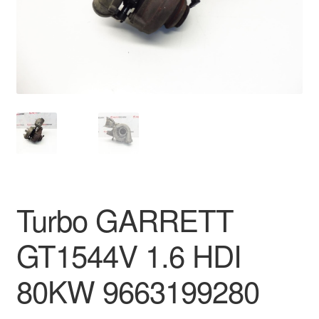
O nás
Obchodní podmínky
Ochrana osobních údajů
Platby
Pokladna
Turbo GARRETT
Reklamace
GT1544V 1.6 HDI
Reklamační řád
80KW 9663199280
Vrakoviště Citroën