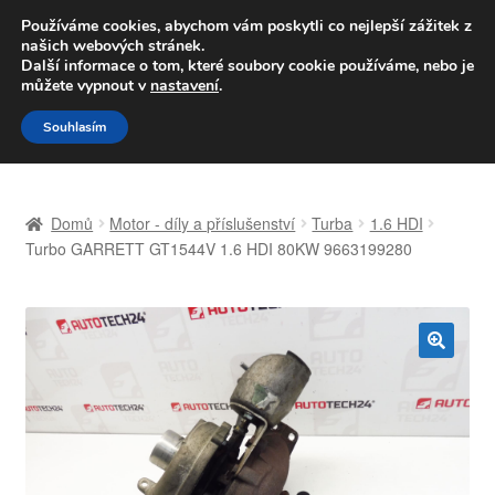
DOPRAVA od 139,-Kč
Používáme cookies, abychom vám poskytli co nejlepší zážitek z
našich webových stránek.
Volejte po-pá 9-16 704 494 494
Další informace o tom, které soubory cookie používáme, nebo je
můžete vypnout v
nastavení
.
Přeskočit
Přejít
Menu
Souhlasím
na
k
navigaci
obsahu
Úvodní stránka
webu
Domů
Motor - díly a příslušenství
Turba
1.6 HDI
Celosvětová doprava
Turbo GARRETT GT1544V 1.6 HDI 80KW 9663199280
Doprava
Kontakt
🔍
Košík
Můj účet