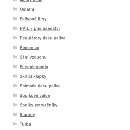
Ostatní
Palivové filtry
RAIL + příslušenství
Regulátory tlaku paliva
Řemenice
Sání vzduchu
Servočerpadla
Škrtící klapky
Snímače tlaku paliva
Spojkové válce
Spojky setrvačníky
Startéry
Turba