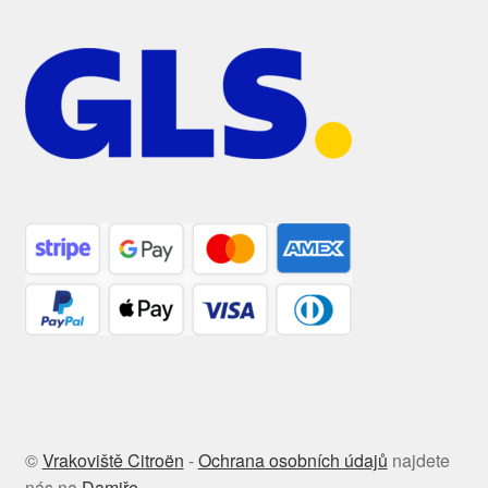
©
Vrakoviště Citroën
-
Ochrana osobních údajů
najdete
nás na
Damiře