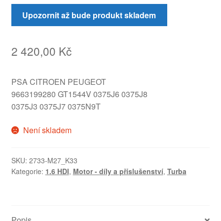
Upozornit až bude produkt skladem
2 420,00
Kč
PSA CITROEN PEUGEOT
9663199280 GT1544V 0375J6 0375J8
0375J3 0375J7 0375N9T
Není skladem
SKU:
2733-M27_K33
Kategorie:
1.6 HDI
,
Motor - díly a příslušenství
,
Turba
Popis