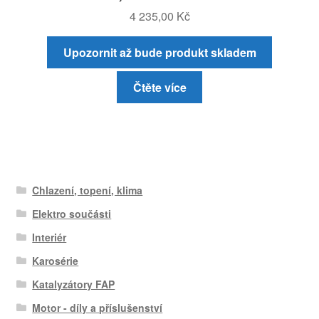
4 235,00
Kč
Upozornit až bude produkt skladem
Čtěte více
Chlazení, topení, klima
Elektro součásti
Interiér
Karosérie
Katalyzátory FAP
Motor - díly a příslušenství