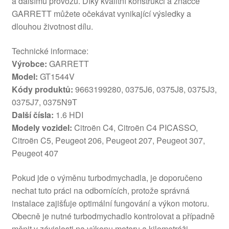
a dalšímu provozu. Díky kvalitní konstrukci a značce
GARRETT můžete očekávat vynikající výsledky a
dlouhou životnost dílu.
Technické informace:
Výrobce:
GARRETT
Model:
GT1544V
Kódy produktů:
9663199280, 0375J6, 0375J8, 0375J3,
0375J7, 0375N9T
Další čísla:
1.6 HDI
Modely vozidel:
Citroën C4, Citroën C4 PICASSO,
Citroën C5, Peugeot 206, Peugeot 207, Peugeot 307,
Peugeot 407
Pokud jde o výměnu turbodmychadla, je doporučeno
nechat tuto práci na odbornících, protože správná
instalace zajišťuje optimální fungování a výkon motoru.
Obecně je nutné turbodmychadlo kontrolovat a případně
měnit v závislosti na výkonu motoru a kilometráži