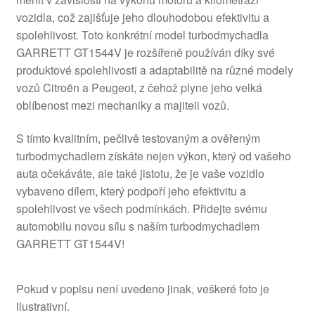
vozidla, což zajišťuje jeho dlouhodobou efektivitu a
spolehlivost. Toto konkrétní model turbodmychadla
GARRETT GT1544V je rozšířeně používán díky své
produktové spolehlivosti a adaptabilitě na různé modely
vozů Citroën a Peugeot, z čehož plyne jeho velká
oblíbenost mezi mechaniky a majiteli vozů.
S tímto kvalitním, pečlivě testovaným a ověřeným
turbodmychadlem získáte nejen výkon, který od vašeho
auta očekáváte, ale také jistotu, že je vaše vozidlo
vybaveno dílem, který podpoří jeho efektivitu a
spolehlivost ve všech podmínkách. Přidejte svému
automobilu novou sílu s naším turbodmychadlem
GARRETT GT1544V!
Pokud v popisu není uvedeno jinak, veškeré foto je
ilustrativní.