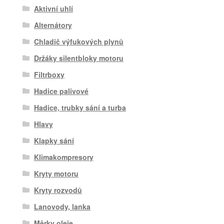
Aktivní uhlí
Alternátory
Chladič výfukových plynů
Držáky silentbloky motoru
Filtrboxy
Hadice palivové
Hadice, trubky sání a turba
Hlavy
Klapky sání
Klimakompresory
Kryty motoru
Kryty rozvodů
Lanovody, lanka
Měrky oleje