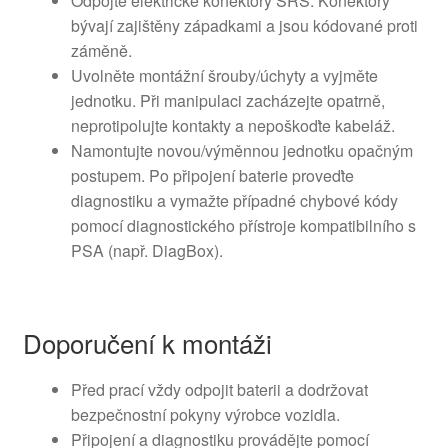
Odpojte elektrické konektory SRS. Konektory
bývají zajištěny západkami a jsou kódované proti
záměně.
Uvolněte montážní šrouby/úchyty a vyjměte
jednotku. Při manipulaci zacházejte opatrně,
neprotipolujte kontakty a nepoškoďte kabeláž.
Namontujte novou/výměnnou jednotku opačným
postupem. Po připojení baterie proveďte
diagnostiku a vymažte případné chybové kódy
pomocí diagnostického přístroje kompatibilního s
PSA (např. DiagBox).
Doporučení k montáži
Před prací vždy odpojit baterii a dodržovat
bezpečnostní pokyny výrobce vozidla.
Připojení a diagnostiku provádějte pomocí