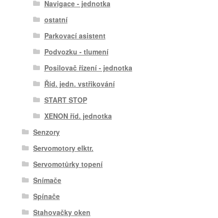
Navigace - jednotka
ostatní
Parkovací asistent
Podvozku - tlumení
Posilovač řízení - jednotka
Říd. jedn. vstřikování
START STOP
XENON říd. jednotka
Senzory
Servomotory elktr.
Servomotůrky topení
Snímače
Spínače
Stahovačky oken