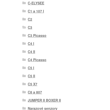
C-ELYSEE
C1 a 107 I
C2
C3
C3 Picasso
C4 I
C4 II
C4 Picasso
C5 I
C5 II
C5 X7
C8 a 807
JUMPER II BOXER II
Narazové senzory