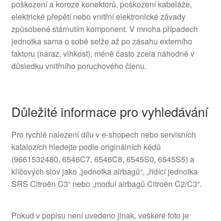
poškození a koroze konektorů, poškození kabeláže,
elektrické přepětí nebo vnitřní elektronické závady
způsobené stárnutím komponent. V mnoha případech
jednotka sama o sobě selže až po zásahu externího
faktoru (náraz, vlhkost), méně často zcela náhodně v
důsledku vnitřního poruchového členu.
Důležité informace pro vyhledávání
Pro rychlé nalezení dílu v e-shopech nebo servisních
katalozích hledejte podle originálních kódů
(9661532480, 6546C7, 6546C8, 6545S0, 6545S5) a
klíčových slov jako „jednotka airbagů“, „řídící jednotka
SRS Citroën C3“ nebo „modul airbagů Citroën C2/C3“.
Pokud v popisu není uvedeno jinak, veškeré foto je