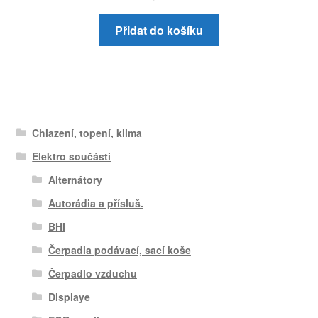
Přidat do košíku
Chlazení, topení, klima
Elektro součásti
Alternátory
Autorádia a přísluš.
BHI
Čerpadla podávací, sací koše
Čerpadlo vzduchu
Displaye