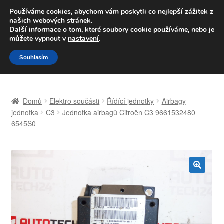
DOPRAVA od 139,-Kč
Používáme cookies, abychom vám poskytli co nejlepší zážitek z
našich webových stránek.
Volejte po-pá 9-16 704 494 494
Další informace o tom, které soubory cookie používáme, nebo je
můžete vypnout v
nastavení
.
Přeskočit
Přejít
Menu
Souhlasím
na
k
navigaci
obsahu
Úvodní stránka
webu
Domů
Elektro součásti
Řídící jednotky
Airbagy
Celosvětová doprava
jednotka
C3
Jednotka airbagů Citroën C3 9661532480
6545S0
Doprava
Kontakt
🔍
Košík
Můj účet