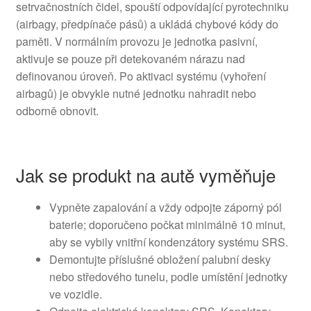
setrvačnostních čidel, spouští odpovídající pyrotechniku
(airbagy, předpínače pásů) a ukládá chybové kódy do
paměti. V normálním provozu je jednotka pasivní,
aktivuje se pouze při detekovaném nárazu nad
definovanou úroveň. Po aktivaci systému (vyhoření
airbagů) je obvykle nutné jednotku nahradit nebo
odborně obnovit.
Jak se produkt na autě vyměňuje
Vypněte zapalování a vždy odpojte záporný pól
baterie; doporučeno počkat minimálně 10 minut,
aby se vybily vnitřní kondenzátory systému SRS.
Demontujte příslušné obložení palubní desky
nebo středového tunelu, podle umístění jednotky
ve vozidle.