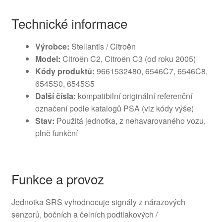
Technické informace
Výrobce:
Stellantis / Citroën
Model:
Citroën C2, Citroën C3 (od roku 2005)
Kódy produktů:
9661532480, 6546C7, 6546C8,
6545S0, 6545S5
Další čísla:
kompatibilní originální referenční
označení podle katalogů PSA (viz kódy výše)
Stav:
Použitá jednotka, z nehavarovaného vozu,
plně funkční
Funkce a provoz
Jednotka SRS vyhodnocuje signály z nárazových
senzorů, bočních a čelních podtlakových /