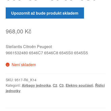
Upozornit až bude produkt skladem
968,00
Kč
Stellantis Citroën Peugeot
9661532480 6546C7 6546C8 6545S0 6545S5
Není skladem
SKU:
9517-R6_K14
Kategorií:
Airbagy jednotka
,
C2
,
C3
,
Elektro součásti
,
Řídící
jednotky