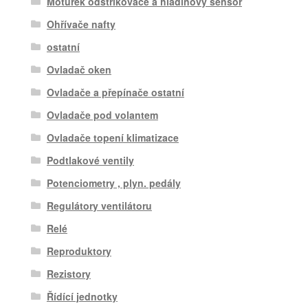
Motůrek odstřikovače a hladinový sensor
Ohřívače nafty
ostatní
Ovladač oken
Ovladače a přepínače ostatní
Ovladače pod volantem
Ovladače topení klimatizace
Podtlakové ventily
Potenciometry , plyn. pedály
Regulátory ventilátoru
Relé
Reproduktory
Rezistory
Řídící jednotky