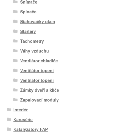
Snímače
Spínače
Stahovačky oken
Startéry
Tachometry
Váhy vzduchu
Ventilátor chladiče
Ventilátor topení
Ventilátor topení
Zámky dveří a klíče
Zapalovací moduly
Interiér
Karosérie
Katalyzátory FAP