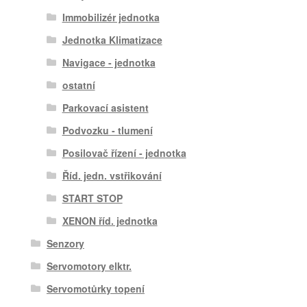
Immobilizér jednotka
Jednotka Klimatizace
Navigace - jednotka
ostatní
Parkovací asistent
Podvozku - tlumení
Posilovač řízení - jednotka
Říd. jedn. vstřikování
START STOP
XENON říd. jednotka
Senzory
Servomotory elktr.
Servomotůrky topení