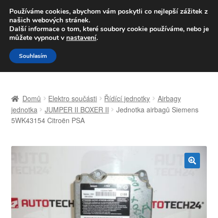
DOPRAVA od 139,-Kč
Používáme cookies, abychom vám poskytli co nejlepší zážitek z
našich webových stránek.
Volejte po-pá 9-16 704 494 494
Další informace o tom, které soubory cookie používáme, nebo je
můžete vypnout v
nastavení
.
Přeskočit
Přejít
Menu
Souhlasím
na
k
navigaci
obsahu
Úvodní stránka
webu
Domů
Elektro součásti
Řídící jednotky
Airbagy
Celosvětová doprava
jednotka
JUMPER II BOXER II
Jednotka airbagů Siemens
5WK43154 Citroën PSA
Doprava
Kontakt
🔍
Košík
Můj účet