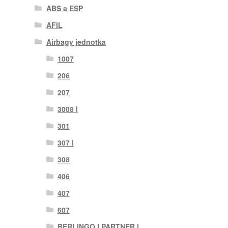
ABS a ESP
AFIL
Airbagy jednotka
1007
206
207
3008 I
301
307 I
308
406
407
607
BERLINGO I PARTNER I