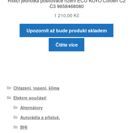
Řídící jednotka posilovače řízení ECU KOYO Citroën C2
C3 9658468080
1 210,00
Kč
Upozornit až bude produkt skladem
Čtěte více
Chlazení, topení, klima
Elektro součásti
Alternátory
Autorádia a přísluš.
BHI