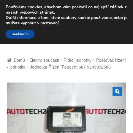
DOPRAVA od 139,-Kč
Používáme cookies, abychom vám poskytli co nejlepší zážitek z
našich webových stránek.
Volejte po-pá 9-16 704 494 494
Další informace o tom, které soubory cookie používáme, nebo je
můžete vypnout v
nastavení
.
Přeskočit
Přejít
Menu
Souhlasím
na
k
navigaci
obsahu
Úvodní stránka
webu
Domů
Elektro součásti
Řídící jednotky
Posilovač řízení
Celosvětová doprava
- jednotka
Jednotka Řízení Peugeot 607 9649992580
Doprava
Kontakt
🔍
Košík
Můj účet