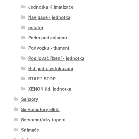
Jednotka Klimatizace
Navigace - jednotka
ostatní
Parkovací asistent
Podvozku - tlumení
Posilovač řízení - jednotka
Říd. jedn. vstřikování
START STOP
XENON říd. jednotka
Senzory
Servomotory elktr.
Servomotůrky topení
Snímače