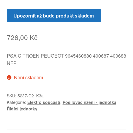
Upozornit až bude produkt skladem
726,00
Kč
PSA CITROEN PEUGEOT 9645460880 400687 400688
NFP
Není skladem
SKU:
5237-C2_K3a
Kategorie:
Elektro součásti
,
Posilovač řízení - jednotka
,
Řídící jednotky