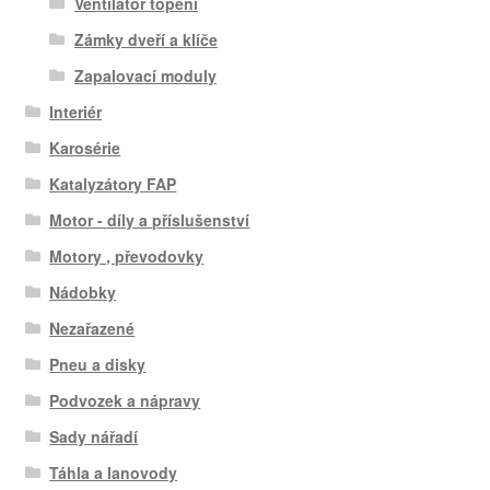
Ventilátor topení
Zámky dveří a klíče
Zapalovací moduly
Interiér
Karosérie
Katalyzátory FAP
Motor - díly a příslušenství
Motory , převodovky
Nádobky
Nezařazené
Pneu a disky
Podvozek a nápravy
Sady nářadí
Táhla a lanovody