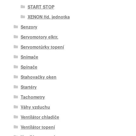
START STOP
XENON říd. jednotka
Senzory
Servomotory elktr.
Servomotůrky topení
Snímače
Spínače
Stahovačky oken
Startéry
Tachometry
Váhy vzduchu
Ventilátor chladiče
Ventilátor topení