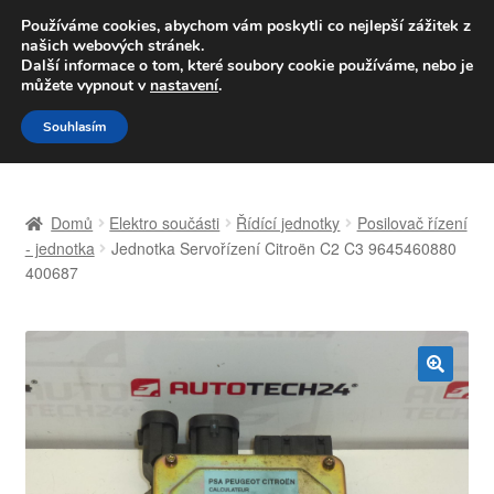
DOPRAVA od 139,-Kč
Používáme cookies, abychom vám poskytli co nejlepší zážitek z
našich webových stránek.
Volejte po-pá 9-16 704 494 494
Další informace o tom, které soubory cookie používáme, nebo je
můžete vypnout v
nastavení
.
Přeskočit
Přejít
Menu
Souhlasím
na
k
navigaci
obsahu
Úvodní stránka
webu
Domů
Elektro součásti
Řídící jednotky
Posilovač řízení
Celosvětová doprava
- jednotka
Jednotka Servořízení Citroën C2 C3 9645460880
400687
Doprava
Kontakt
🔍
Košík
Můj účet