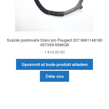
Svazek posilovače řízení pro Peugeot 207 9661148180
6573S9 6586Q9
1 815,00
Kč
Upozornit až bude produkt skladem
Čtěte více