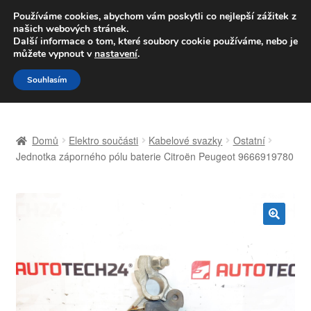
DOPRAVA od 139,-Kč
Používáme cookies, abychom vám poskytli co nejlepší zážitek z
našich webových stránek.
Volejte po-pá 9-16 704 494 494
Další informace o tom, které soubory cookie používáme, nebo je
můžete vypnout v
nastavení
.
Přeskočit
Přejít
Menu
Souhlasím
na
k
navigaci
obsahu
Úvodní stránka
webu
Domů
Elektro součásti
Kabelové svazky
Ostatní
Celosvětová doprava
Jednotka záporného pólu baterie Citroën Peugeot 9666919780
Doprava
Kontakt
🔍
Košík
Můj účet