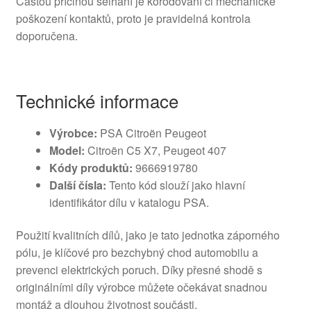
Častou příčinou selhání je korodování či mechanické
poškození kontaktů, proto je pravidelná kontrola
doporučena.
Technické informace
Výrobce:
PSA Citroën Peugeot
Model:
Citroën C5 X7, Peugeot 407
Kódy produktů:
9666919780
Další čísla:
Tento kód slouží jako hlavní
identifikátor dílu v katalogu PSA.
Použití kvalitních dílů, jako je tato jednotka záporného
pólu, je klíčové pro bezchybný chod automobilu a
prevenci elektrických poruch. Díky přesné shodě s
originálními díly výrobce můžete očekávat snadnou
montáž a dlouhou životnost součásti.