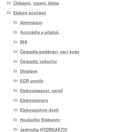
Chlazení, topení, klima
Elektro součásti
Alternátory
Autorádia a přísluš.
BHI
Čerpadla podávací, sací koše
Čerpadlo vzduchu
Displaye
EGR ventily
Elektromagnet. ventil
Elektromotory
Elektropohon dveří
Houkačky Klaksony
Jednotka HYDROAKTIV