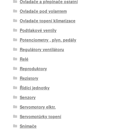
Ovladače a přepínače ostatní
Ovladače pod volantem
Ovladače topení klimatizace
Podtlakové ventily
Potenciometry , plyn. pedály
Regulátory ventilátoru
Relé
Reproduktory
Rezistory
Řídící jednotky
Senzory
Servomotory elktr.
Servomotůrky topení
Snímače