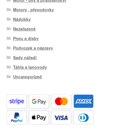
Motor - díly a příslušenství
Motory , převodovky
Nádobky
Nezařazené
Pneu a disky
Podvozek a nápravy
Sady nářadí
Táhla a lanovody
Uncategorized