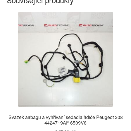
Svazek airbagu a vyhřívání sedadla řidiče Peugeot 308
4424719AF 6509V8