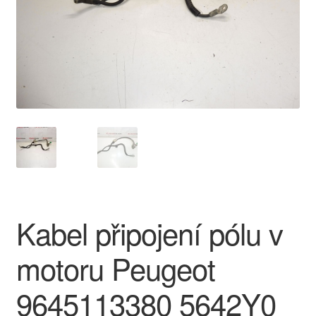
O nás
Obchodní podmínky
Ochrana osobních údajů
Platby
Pokladna
Reklamace
Kabel připojení pólu v
Reklamační řád
motoru Peugeot
Vrakoviště Citroën
9645113380 5642Y0