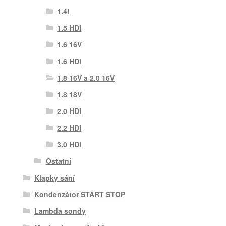
1.4i
1.5 HDI
1.6 16V
1.6 HDI
1.8 16V a 2.0 16V
1.8 18V
2.0 HDI
2.2 HDI
3.0 HDI
Ostatní
Klapky sání
Kondenzátor START STOP
Lambda sondy