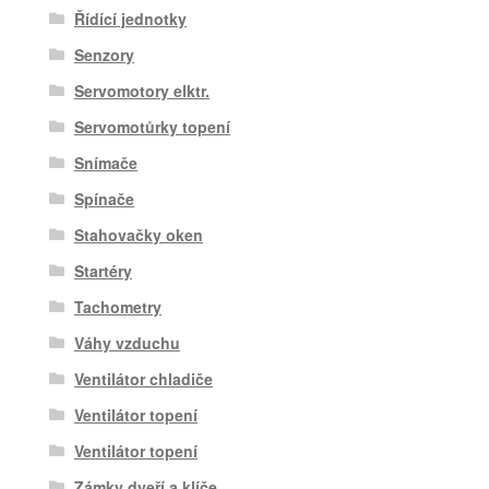
Řídící jednotky
Senzory
Servomotory elktr.
Servomotůrky topení
Snímače
Spínače
Stahovačky oken
Startéry
Tachometry
Váhy vzduchu
Ventilátor chladiče
Ventilátor topení
Ventilátor topení
Zámky dveří a klíče