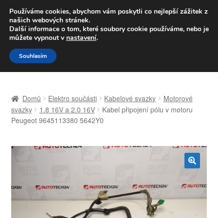
DOPRAVA od 139,-Kč
Používáme cookies, abychom vám poskytli co nejlepší zážitek z
našich webových stránek.
Volejte po-pá 9-16 704 494 494
Další informace o tom, které soubory cookie používáme, nebo je
můžete vypnout v
nastavení
.
Přeskočit
Přejít
Menu
Souhlasím
na
k
navigaci
obsahu
Úvodní stránka
webu
Domů
Elektro součásti
Kabelové svazky
Motorové
Celosvětová doprava
svazky
1.8 16V a 2.0 16V
Kabel připojení pólu v motoru
Peugeot 9645113380 5642Y0
Doprava
Kontakt
🔍
Košík
Můj účet