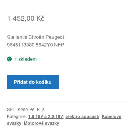
1 452,00
Kč
Stellantis Citroën Peugeot
9645113380 5642Y0 NFP
1 skladem
Kabel
Přidat do košíku
připojení
pólu
v
motoru
SKU:
9269-P6_K18
Kategorie:
1.8 16V a 2.0 16V
,
Elektro součásti
,
Kabelové
Peugeot
svazky
,
Motorové svazky
9645113380
5642Y0