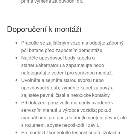
přímá výměna za původní díl.
Doporučení k montáži
Pracujte se zajištěným vozem a odpojte záporný
pól baterie před započetím demontáže.
Najděte upevňovací body kabelu u
startéru/alternátoru a zapamatujte nebo
nafotografujte vedení pro správnou montáž.
Uvolněte a sejměte starou svorku nebo
upevňovací šroub; vyměňte kabel za nový a
zajistěte pevné, čisté a netoxické kontakty.
Při dotažení používejte momenty uvedené v
servisním manuálu výrobce vozidla; pokud
manuál není po ruce, dotahujte spojení pevně, ale
s rozumem, abyste nepoškodili závit.
Po montáži zkontrolujte těsnost spojů, izolaci a