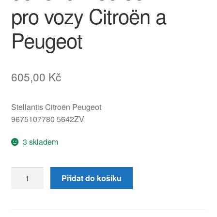
pro vozy Citroën a
Peugeot
605,00
Kč
Stellantis Citroën Peugeot
9675107780 5642ZV
3 skladem
Kladný
Přidat do košíku
svazek
motoru
Citroën