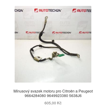
Mínusový svazek motoru pro Citroën a Peugeot
9664284080 9649923380 5638J6
605,00
Kč