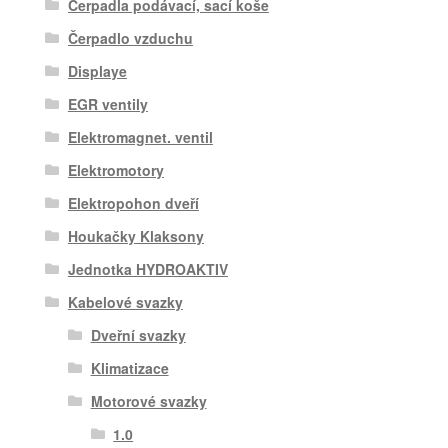
Čerpadla podávací, sací koše
Čerpadlo vzduchu
Displaye
EGR ventily
Elektromagnet. ventil
Elektromotory
Elektropohon dveří
Houkačky Klaksony
Jednotka HYDROAKTIV
Kabelové svazky
Dveřní svazky
Klimatizace
Motorové svazky
1.0