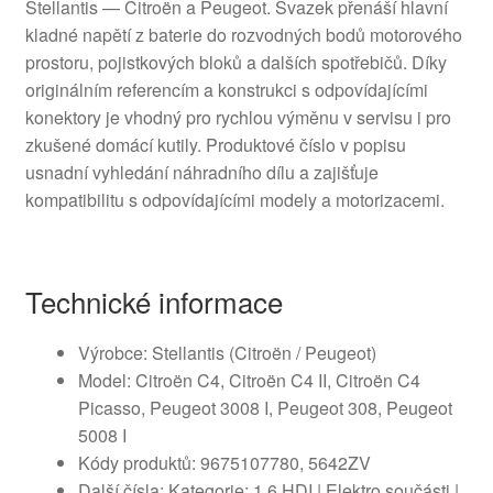
Stellantis — Citroën a Peugeot. Svazek přenáší hlavní
kladné napětí z baterie do rozvodných bodů motorového
prostoru, pojistkových bloků a dalších spotřebičů. Díky
originálním referencím a konstrukci s odpovídajícími
konektory je vhodný pro rychlou výměnu v servisu i pro
zkušené domácí kutily. Produktové číslo v popisu
usnadní vyhledání náhradního dílu a zajišťuje
kompatibilitu s odpovídajícími modely a motorizacemi.
Technické informace
Výrobce: Stellantis (Citroën / Peugeot)
Model: Citroën C4, Citroën C4 II, Citroën C4
Picasso, Peugeot 3008 I, Peugeot 308, Peugeot
5008 I
Kódy produktů: 9675107780, 5642ZV
Další čísla: Kategorie: 1.6 HDI | Elektro součásti |