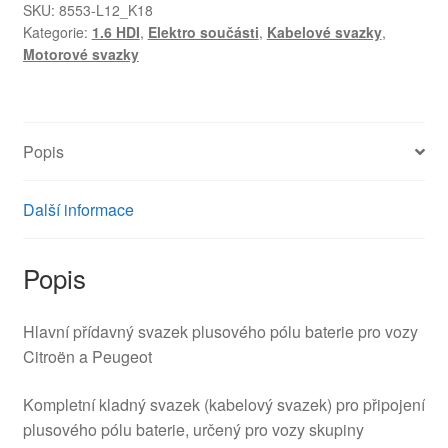
Peugeot
SKU:
8553-L12_K18
Kategorie:
1.6 HDI
,
Elektro součásti
,
Kabelové svazky
,
9675107780
Motorové svazky
5642ZV
pro
vozy
Citroën
Popis
a
Peugeot
množství
Další informace
Popis
Hlavní přídavný svazek plusového pólu baterie pro vozy
Citroën a Peugeot
Kompletní kladný svazek (kabelový svazek) pro připojení
plusového pólu baterie, určený pro vozy skupiny