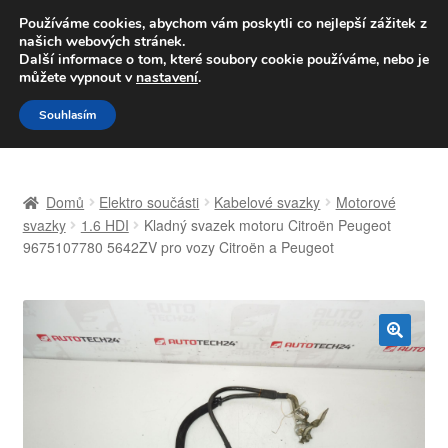
DOPRAVA od 139,-Kč
Používáme cookies, abychom vám poskytli co nejlepší zážitek z
našich webových stránek.
Volejte po-pá 9-16 704 494 494
Další informace o tom, které soubory cookie používáme, nebo je
můžete vypnout v
nastavení
.
Přeskočit
Přejít
Menu
Souhlasím
na
k
navigaci
obsahu
Úvodní stránka
webu
Domů
Elektro součásti
Kabelové svazky
Motorové
Celosvětová doprava
svazky
1.6 HDI
Kladný svazek motoru Citroën Peugeot
9675107780 5642ZV pro vozy Citroën a Peugeot
Doprava
Kontakt
🔍
Košík
Můj účet