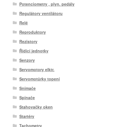
Potenciometry , plyn. pedály
Regulátory ventilátoru
Relé
Reproduktory
Rezistory
Řídící jednotky
Senzory
Servomotory elktr.
Servomotůrky topení
Snímače
Spínače
Stahovačky oken
Startéry
Tachometry