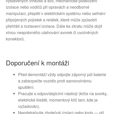
vystavených vlhkosti a soli, mechanické poškození
izolace nebo vodičů při opravách a neodborné
manipulaci, přepětí v elektrickém systému nebo selhání
připojených pojistek a relátek, které může způsobit
přehřátí a roztavení izolace. Dále ke zkratu může dojít
vinou nesprávného utahování svorek či uvolněných
konektorů.
Doporučení k montáži
Před demontáží vždy odpojte záporný pól baterie
a zabezpečte vozidlo proti samovolnému
spuštění.
Pracujte s odpovídajícími nástroji (klíče na svorky,
elektrické kleště, momentový klíč tam, kde je
vyžadován).
Neodstraňujte zbytečně izolaci nebo kryty — při