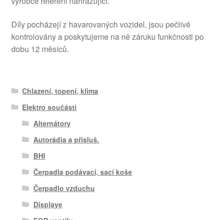
výrobce referení nahrazující.
Díly pocházejí z havarovaných vozidel, jsou pečlivě
kontrolovány a poskytujeme na ně záruku funkčnosti po
dobu 12 měsíců.
Chlazení, topení, klima
Elektro součásti
Alternátory
Autorádia a přísluš.
BHI
Čerpadla podávací, sací koše
Čerpadlo vzduchu
Displaye