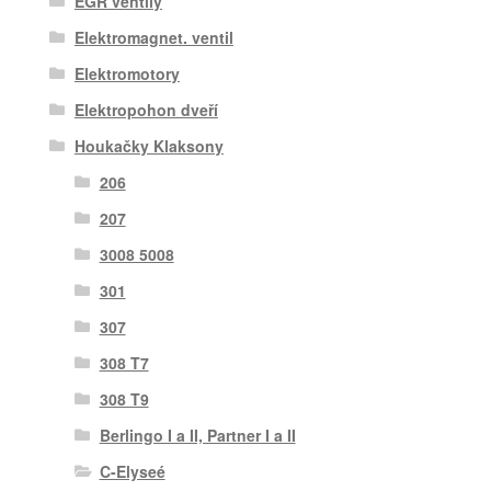
EGR ventily
Elektromagnet. ventil
Elektromotory
Elektropohon dveří
Houkačky Klaksony
206
207
3008 5008
301
307
308 T7
308 T9
Berlingo I a II, Partner I a II
C-Elyseé