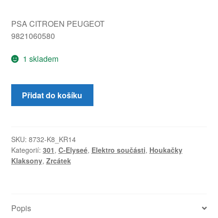
PSA CITROEN PEUGEOT
9821060580
1 skladem
Klakson
Přidat do košíku
Citroën
Peugeot
9821060580
množství
SKU:
8732-K8_KR14
Kategorií:
301
,
C-Elyseé
,
Elektro součásti
,
Houkačky
Klaksony
,
Zrcátek
Popis