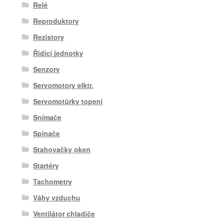
Relé
Reproduktory
Rezistory
Řídící jednotky
Senzory
Servomotory elktr.
Servomotůrky topení
Snímače
Spínače
Stahovačky oken
Startéry
Tachometry
Váhy vzduchu
Ventilátor chladiče