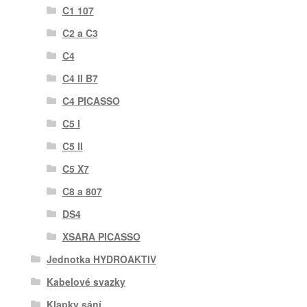
C1 107
C2 a C3
C4
C4 II B7
C4 PICASSO
C5 I
C5 II
C5 X7
C8 a 807
DS4
XSARA PICASSO
Jednotka HYDROAKTIV
Kabelové svazky
Klapky sání