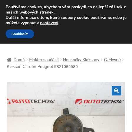
DOPRAVA od 139,-Kč
Používáme cookies, abychom vám poskytli co nejlepší zážitek z
našich webových stránek.
Volejte po-pá 9-16 704 494 494
Další informace o tom, které soubory cookie používáme, nebo je
můžete vypnout v
nastavení
.
Přeskočit
Přejít
Menu
Souhlasím
na
k
navigaci
obsahu
Úvodní stránka
webu
Domů
Elektro součásti
Houkačky Klaksony
C-Elyseé
Celosvětová doprava
Klakson Citroën Peugeot 9821060580
Doprava
Kontakt
🔍
Košík
Můj účet