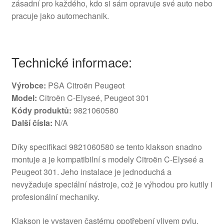
zásadní pro každého, kdo si sám opravuje své auto nebo
pracuje jako automechanik.
Technické informace:
Výrobce:
PSA Citroën Peugeot
Model:
Citroën C-Elyseé, Peugeot 301
Kódy produktů:
9821060580
Další čísla:
N/A
Díky specifikaci 9821060580 se tento klakson snadno
montuje a je kompatibilní s modely Citroën C-Elyseé a
Peugeot 301. Jeho instalace je jednoduchá a
nevyžaduje speciální nástroje, což je výhodou pro kutily i
profesionální mechaniky.
Klakson je vystaven častému opotřebení vlivem pylu,