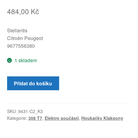
484,00
Kč
Stellantis
Citroën Peugeot
9677556380
1 skladem
Klakson
Přidat do košíku
houkačka
s
držákem
Peugeot
SKU:
9431-C2_K3
Kategorie:
308 T7
,
Elektro součásti
,
Houkačky Klaksony
308
T7
9677556380