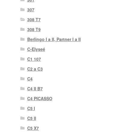
307
308 T7
308 T9
Berlingo I a II, Partner I a II
C-Elyseé
C1 107
C2 a C3
C4
C4 II B7
C4 PICASSO
C5 I
C5 II
C5 X7