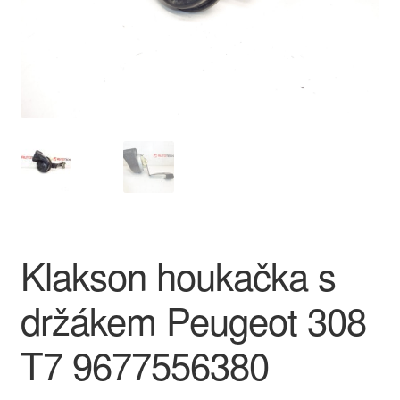
O nás
Obchodní podmínky
Ochrana osobních údajů
Platby
Pokladna
Klakson houkačka s
Reklamace
držákem Peugeot 308
Reklamační řád
T7 9677556380
Vrakoviště Citroën