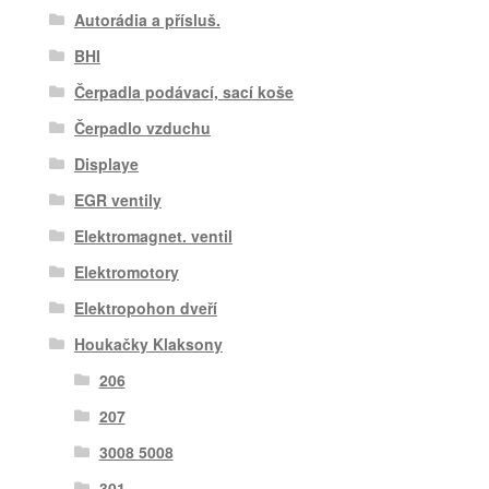
Autorádia a přísluš.
BHI
Čerpadla podávací, sací koše
Čerpadlo vzduchu
Displaye
EGR ventily
Elektromagnet. ventil
Elektromotory
Elektropohon dveří
Houkačky Klaksony
206
207
3008 5008
301