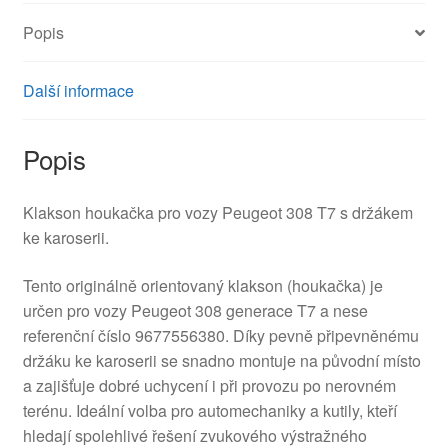
množství
Popis
Další informace
Popis
Klakson houkačka pro vozy Peugeot 308 T7 s držákem
ke karoserii.
Tento originálně orientovaný klakson (houkačka) je
určen pro vozy Peugeot 308 generace T7 a nese
referenční číslo 9677556380. Díky pevně připevněnému
držáku ke karoserii se snadno montuje na původní místo
a zajišťuje dobré uchycení i při provozu po nerovném
terénu. Ideální volba pro automechaniky a kutily, kteří
hledají spolehlivé řešení zvukového výstražného