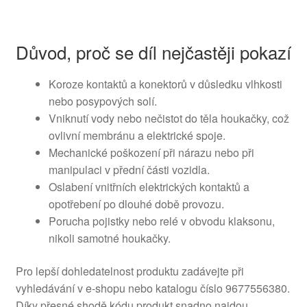
Důvod, proč se díl nejčastěji pokazí
Koroze kontaktů a konektorů v důsledku vlhkosti
nebo posypových solí.
Vniknutí vody nebo nečistot do těla houkačky, což
ovlivní membránu a elektrické spoje.
Mechanické poškození při nárazu nebo při
manipulaci v přední části vozidla.
Oslabení vnitřních elektrických kontaktů a
opotřebení po dlouhé době provozu.
Porucha pojistky nebo relé v obvodu klaksonu,
nikoli samotné houkačky.
Pro lepší dohledatelnost produktu zadávejte při
vyhledávání v e-shopu nebo katalogu číslo 9677556380.
Díky přesné shodě kódu produkt snadno najdou