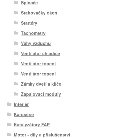
Spínače
Stahovačky oken
Startéry
Tachometry
Váhy vzduchu
Ventilátor chladiče
Ventilátor topení
Ventilátor topení
Zámky dveří a klíče
Zapalovací moduly
Interiér
Karosérie
Katalyzátory FAP
Motor - díly a příslušenství