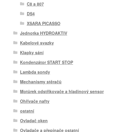
C8 a 807
DS4
XSARA PICASSO
Jednotka HYDROAKTIV
Kabelové svazky
Klapky sání
Kondenzátor START STOP
Lambda sondy
Mechanismy stěračů
Motůrek odstřikovače a hladinový sensor
Ohřívače nafty
ostatní
Ovladač oken
Ovladače a přepínače ostatní