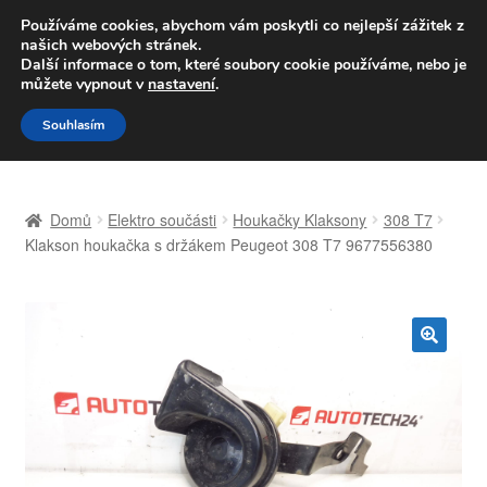
DOPRAVA od 139,-Kč
Používáme cookies, abychom vám poskytli co nejlepší zážitek z
našich webových stránek.
Volejte po-pá 9-16 704 494 494
Další informace o tom, které soubory cookie používáme, nebo je
můžete vypnout v
nastavení
.
Přeskočit
Přejít
Menu
Souhlasím
na
k
navigaci
obsahu
Úvodní stránka
webu
Domů
Elektro součásti
Houkačky Klaksony
308 T7
Celosvětová doprava
Klakson houkačka s držákem Peugeot 308 T7 9677556380
Doprava
Kontakt
🔍
Košík
Můj účet