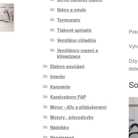
Stěny a vrtule
Termostaty
Tlakové spínače
Poku
Ventilátor chladiče
Vyhr
Ventilátory topení a
klimatizace
Díly
Elektro součásti
dob
Interiér
So
Karosérie
Katalyzátory FAP
Motor - díly a příslušenství
Motory , převodovky
Nádobky
Nezařazené