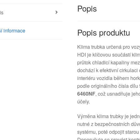
Popis
is
Popis produktu
í informace
Klima trubka určená pro vo
HDI je klíčovou součástí kli
průtok chladicí kapaliny mez
dochází k efektivní cirkulac
interiéru vozidla během hor
podle originálního čísla dílu
6460NF
, což usnadňuje jeho
účely.
Výměna klima trubky je jedn
nutné z bezpečnostních dův
systému, poté odpojit starou
Doporučuje se provést kontr