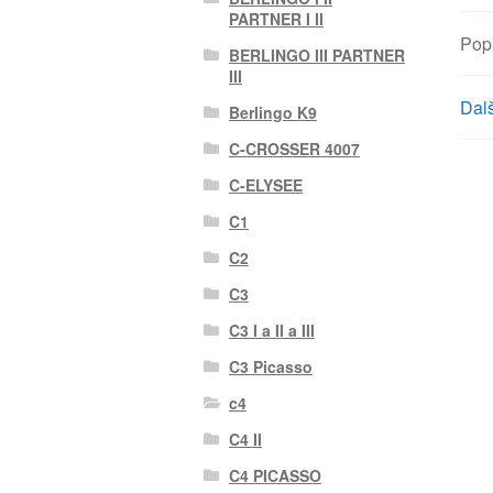
PARTNER I II
Pop
BERLINGO III PARTNER
III
Dalš
Berlingo K9
C-CROSSER 4007
C-ELYSEE
C1
C2
C3
C3 I a II a III
C3 Picasso
c4
C4 II
C4 PICASSO