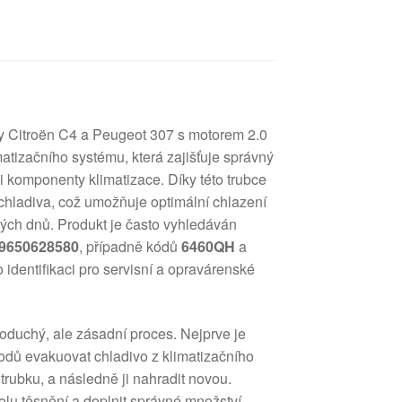
zy Citroën C4 a Peugeot 307 s motorem 2.0
matizačního systému, která zajišťuje správný
i komponenty klimatizace. Díky této trubce
i chladiva, což umožňuje optimální chlazení
kých dnů. Produkt je často vyhledáván
9650628580
, případně kódů
6460QH
a
 identifikaci pro servisní a opravárenské
oduchý, ale zásadní proces. Nejprve je
odů evakuovat chladivo z klimatizačního
 trubku, a následně ji nahradit novou.
olu těsnění a doplnit správné množství