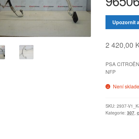
9650
Upozornit 
2 420,00
PSA CITROËN
NFP
Není sklad
SKU:
2937-V1_K
Kategorie:
307
,