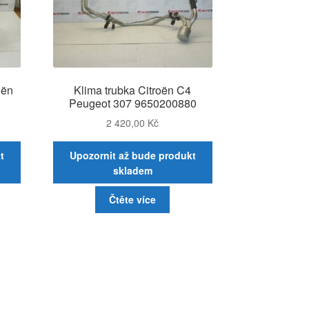
oën
Klima trubka Citroën C4
Peugeot 307 9650200880
2 420,00
Kč
t
Upozornit až bude produkt
skladem
Čtěte více