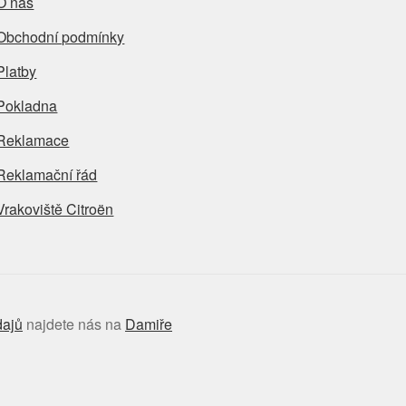
O nás
Obchodní podmínky
Platby
Pokladna
Reklamace
Reklamační řád
Vrakoviště Citroën
dajů
najdete nás na
Damiře