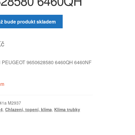
628580 6460QH
až bude produkt skladem
Kč
 PEUGEOT 9650628580 6460QH 6460NF
em
41a M2937
c4
,
Chlazení, topení, klima
,
Klima trubky