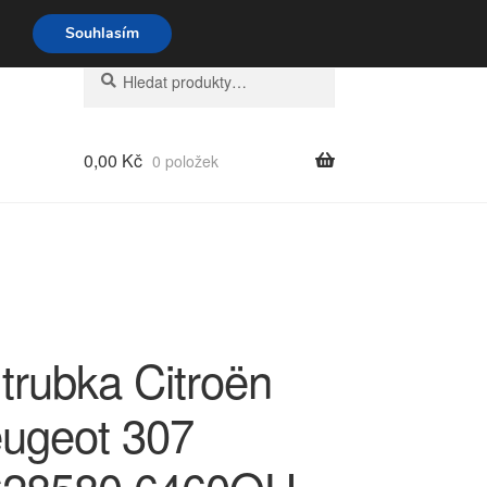
o-pá 9-16 704 494 494
Souhlasím
Hledat:
Hledat
0,00
Kč
0 položek
trubka Citroën
ugeot 307