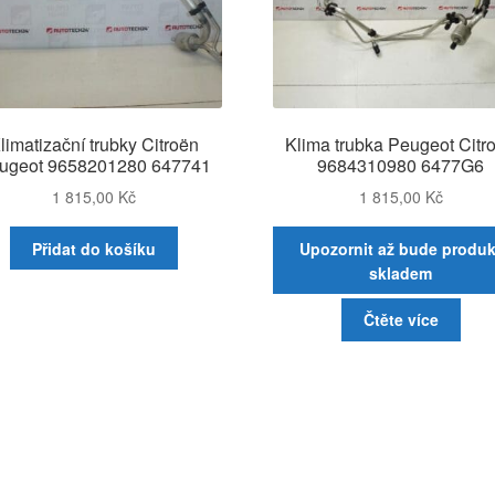
limatizační trubky Citroën
Klima trubka Peugeot Citr
ugeot 9658201280 647741
9684310980 6477G6
1 815,00
Kč
1 815,00
Kč
Přidat do košíku
Upozornit až bude produk
skladem
Čtěte více