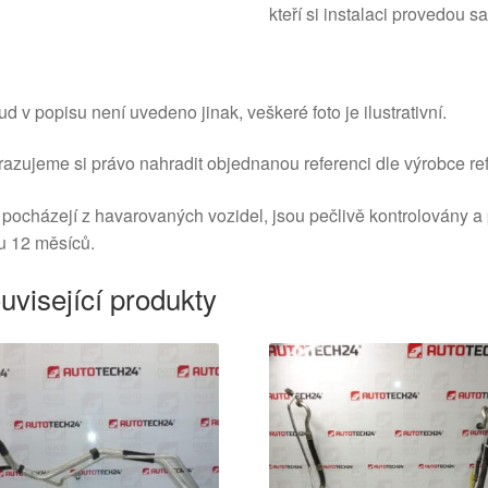
kteří si instalaci provedou 
d v popisu není uvedeno jinak, veškeré foto je ilustrativní.
azujeme si právo nahradit objednanou referenci dle výrobce ref
 pocházejí z havarovaných vozidel, jsou pečlivě kontrolovány a
u 12 měsíců.
uvisející produkty