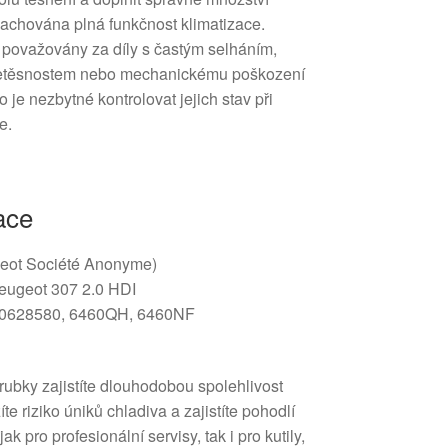
zachována plná funkčnost klimatizace.
 považovány za díly s častým selháním,
netěsnostem nebo mechanickému poškození
o je nezbytné kontrolovat jejich stav při
e.
ace
ot Société Anonyme)
eugeot 307 2.0 HDI
0628580, 6460QH, 6460NF
 trubky zajistíte dlouhodobou spolehlivost
te riziko úniků chladiva a zajistíte pohodlí
jak pro profesionální servisy, tak i pro kutily,