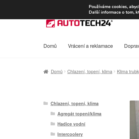
DOPRAVA od 13
Používáme cookies, abych
Další informace o tom, k
Přeskočit
Přejít
na
k
navigaci
obsahu
webu
Domů
Vrácení a reklamace
Dopra
Úvodní stránka
Celosvětová doprava
Dopra
Domů
Chlazení, topení, klima
Klima trub
Ochrana osobních údajů
Platby
Pokladna
Chlazení, topení, klima
Agregát topení/klima
Hadice vodní
Intercoolery