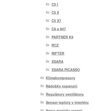
C5 I
C5 II
C5 X7
C8 a 807
PARTNER K9
RCZ
RIFTER
XSARA
XSARA PICASSO
Klimakompresory
Nádobky expanzní
Regulátory ventilátoru
Sensor teploty v interiéru
Servo motůrky topení