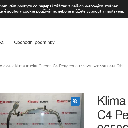
9,-Kč
Volejte p
om vám poskytli co nejlepší zážitek z našich webových stránek.
teré soubory cookie používáme, nebo je můžete vypnout v
nastavení
.
va
Obchodní podmínky
va
Kontakt
Košík
Můj účet
O nás
Obchodní podmínky
ky
c4
Klima trubka Citroën C4 Peugeot 307 9650628580 6460QH
Reklamace
Reklamační řád
Vrakoviště Citroën
Klima 
C4 Pe
🔍