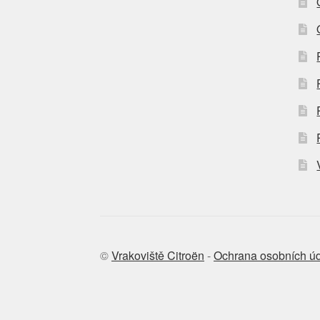
©
Vrakoviště Citroën
-
Ochrana osobních ú