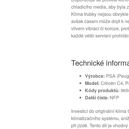
chladicího media, aby byla 
Klima trubky nejsou obvykle
avšak časem může dojít k 
vlivem vibrací či koroze, prot
každé větší servisní prohlídc
Technické inform
Výrobce:
PSA (Peuge
Model:
Citroën C4, P
Kódy produktů:
965
Další čísla:
NFP
Investicí do originální klima
klimatizačního systému, sníží
při jízdě. Tento díl je vhodný 