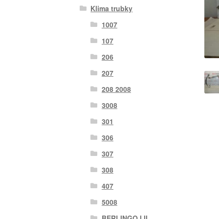
Klima trubky
1007
107
206
207
208 2008
3008
301
306
307
308
407
5008
BERLINGO I II