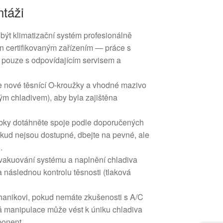
táži
být klimatizační systém profesionálně
n certifikovaným zařízením — práce s
 pouze s odpovídajícím servisem a
e nové těsnící O‑kroužky a vhodné mazivo
tým chladivem), aby byla zajištěna
bky dotáhněte spoje podle doporučených
ud nejsou dostupné, dbejte na pevné, ale
.
vakuování systému a naplnění chladiva
 následnou kontrolu těsnosti (tlaková
hanikovi, pokud nemáte zkušenosti s A/C
 manipulace může vést k úniku chladiva
onent.