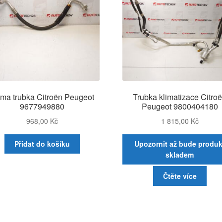
ima trubka Citroën Peugeot
Trubka klimatizace Citro
9677949880
Peugeot 9800404180
968,00
Kč
1 815,00
Kč
Přidat do košíku
Upozornit až bude produk
skladem
Čtěte více