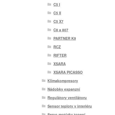
C5 I
C5 II
C5 X7
C8 a 807
PARTNER K9
RCZ
RIFTER
XSARA
XSARA PICASSO
Klimakompresory
Nádobky expanzní
Regulátory ventilátoru
Sensor teploty v interiéru
Servo motůrky topení