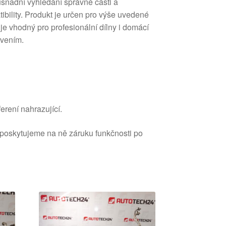
usnadní vyhledání správné části a
ibility. Produkt je určen pro výše uvedené
je vhodný pro profesionální dílny i domácí
avením.
erení nahrazující.
 poskytujeme na ně záruku funkčnosti po