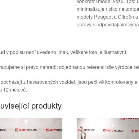
konkrétní model vozu. Toto 
minimalizuje riziko nekompat
modely Peugeot a Citroën a 
opravy s odpovídajícím vyb
d v popisu není uvedeno jinak, veškeré foto je ilustrativní.
azujeme si právo nahradit objednanou referenci dle výrobce ref
 pocházejí z havarovaných vozidel, jsou pečlivě kontrolovány a
u 12 měsíců.
uvisející produkty