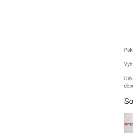
Poku
Vyhr
Díly
dob
So