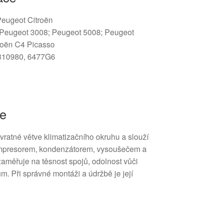
 Peugeot Citroën
 Peugeot 3008; Peugeot 5008; Peugeot
roën C4 Picasso
4310980, 6477G6
ce
 vratné větve klimatizačního okruhu a slouží
ompresorem, kondenzátorem, vysoušečem a
aměřuje na těsnost spojů, odolnost vůči
m. Při správné montáži a údržbě je její