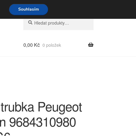
o-pá 9-16 704 494 494
Souhlasím
Hledat:
Hledat
0,00
Kč
0 položek
 trubka Peugeot
ën 9684310980