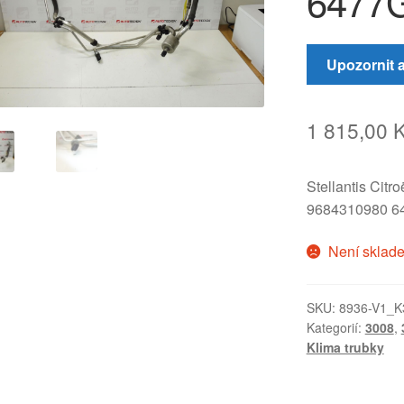
6477
Upozornit 
1 815,00
Stellantis Citr
9684310980 6
Není sklad
SKU:
8936-V1_K
Kategorií:
3008
,
Klima trubky