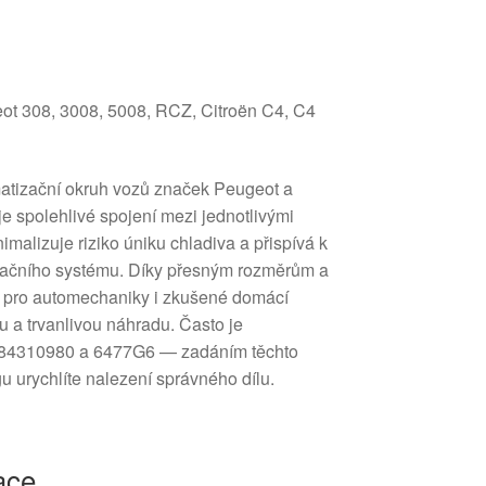
eot 308, 3008, 5008, RCZ, Citroën C4, C4
imatizační okruh vozů značek Peugeot a
uje spolehlivé spojení mezi jednotlivými
malizuje riziko úniku chladiva a přispívá k
začního systému. Díky přesným rozměrům a
ná pro automechaniky i zkušené domácí
ou a trvanlivou náhradu. Často je
684310980 a 6477G6 — zadáním těchto
u urychlíte nalezení správného dílu.
ace