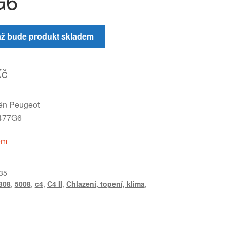
G6
až bude produkt skladem
Kč
oën Peugeot
477G6
em
35
308
,
5008
,
c4
,
C4 II
,
Chlazení, topení, klima
,