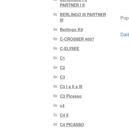
PARTNER I II
BERLINGO III PARTNER
Pop
III
Berlingo K9
Dalš
C-CROSSER 4007
C-ELYSEE
C1
C2
C3
C3 I a II a III
C3 Picasso
c4
C4 II
C4 PICASSO