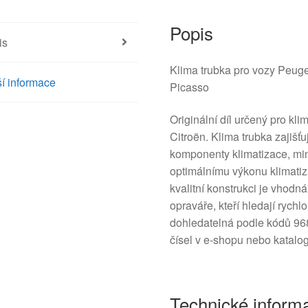
Popis
is
Klima trubka pro vozy Peug
í informace
Picasso
Originální díl určený pro kl
Citroën. Klima trubka zajišť
komponenty klimatizace, mini
optimálnímu výkonu klimati
kvalitní konstrukci je vhod
opraváře, kteří hledají rychl
dohledatelná podle kódů 9
čísel v e‑shopu nebo katalog
Technické inform