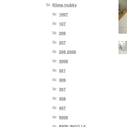
Klima trubky
1007
107
206
207
208 2008
3008
301
306
307
308
407
5008
BERLINGO I II