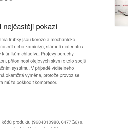
l nejčastěji pokazí
Klima trubky jsou koroze a mechanické
roserii nebo kamínky), stárnutí materiálu a
 k únikům chladiva. Projevy poruchy
kon, přítomnost olejových skvrn okolo spojů
začním systému. V případě viditelného
tná okamžitá výměna, protože provoz se
a může poškodit kompresor.
u kódů produktu (9684310980, 6477G6) a