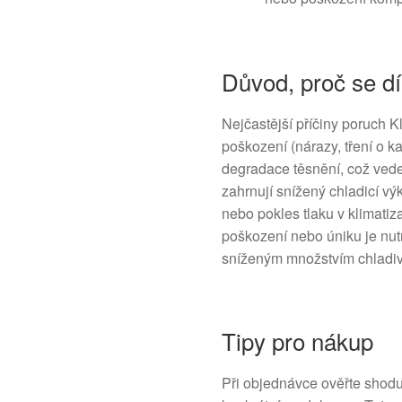
Důvod, proč se dí
Nejčastější příčiny poruch 
poškození (nárazy, tření o ka
degradace těsnění, což vede
zahrnují snížený chladicí vý
nebo pokles tlaku v klimati
poškození nebo úniku je nu
sníženým množstvím chladiv
Tipy pro nákup
Při objednávce ověřte shod