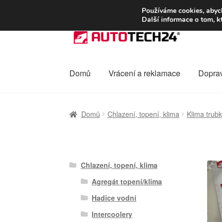
DOPRAVA od 13
Používáme cookies, abych
Další informace o tom, k
Přeskočit
Přejít
na
k
navigaci
obsahu
webu
Domů
Vrácení a reklamace
Dopra
Úvodní stránka
Celosvětová doprava
Dopra
Domů
Chlazení, topení, klima
Klima trub
Ochrana osobních údajů
Platby
Pokladna
Chlazení, topení, klima
Agregát topení/klima
Hadice vodní
Intercoolery