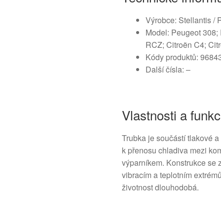
Výrobce: Stellantis /
Model: Peugeot 308;
RCZ; Citroën C4; Cit
Kódy produktů: 968
Další čísla: –
Vlastnosti a funk
Trubka je součástí tlakové a
k přenosu chladiva mezi k
výparníkem. Konstrukce se z
vibracím a teplotním extrémů
životnost dlouhodobá.