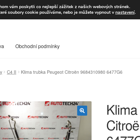
9,-Kč
Volejte p
om vám poskytli co nejlepší zážitek z našich webových stránek.
teré soubory cookie používáme, nebo je můžete vypnout v
nastavení
.
va
Obchodní podmínky
va
Kontakt
Košík
Můj účet
O nás
Obchodní podmínky
ky
C4 II
Klima trubka Peugeot Citroën 9684310980 6477G6
Reklamace
Reklamační řád
Vrakoviště Citroën
Klima
Citro
🔍