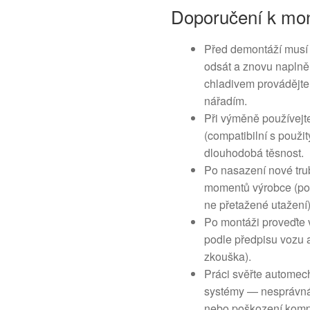
Doporučení k mon
Před demontáží musí 
odsát a znovu naplně
chladivem provádějte
nářadím.
Při výměně používejt
(compatibilní s použi
dlouhodobá těsnost.
Po nasazení nové tru
momentů výrobce (pok
ne přetažené utažení)
Po montáži proveďte 
podle předpisu vozu a
zkouška).
Práci svěřte automec
systémy — nesprávná
nebo poškození komp