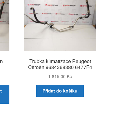
ën
Trubka klimatizace Peugeot
Citroën 9684368380 6477F4
1 815,00
Kč
t
Přidat do košíku