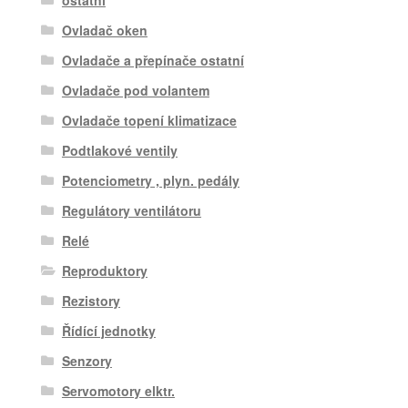
ostatní
Ovladač oken
Ovladače a přepínače ostatní
Ovladače pod volantem
Ovladače topení klimatizace
Podtlakové ventily
Potenciometry , plyn. pedály
Regulátory ventilátoru
Relé
Reproduktory
Rezistory
Řídící jednotky
Senzory
Servomotory elktr.