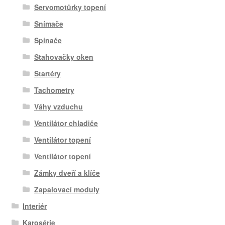
Servomotůrky topení
Snímače
Spínače
Stahovačky oken
Startéry
Tachometry
Váhy vzduchu
Ventilátor chladiče
Ventilátor topení
Ventilátor topení
Zámky dveří a klíče
Zapalovací moduly
Interiér
Karosérie