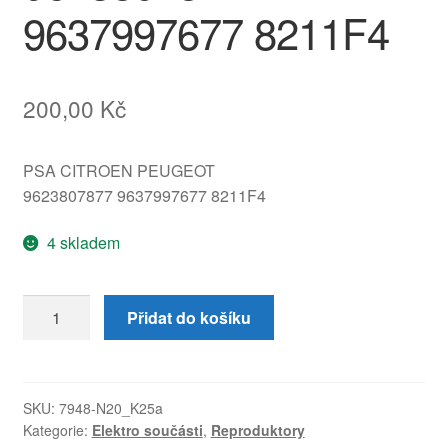
9637997677 8211F4
200,00
Kč
PSA CITROEN PEUGEOT
9623807877 9637997677 8211F4
4 skladem
Kryt
Přidat do košíku
reproduktoru
Citroën
Peugeot
9623807877
SKU:
7948-N20_K25a
Kategorie:
Elektro součásti
,
Reproduktory
9637997677