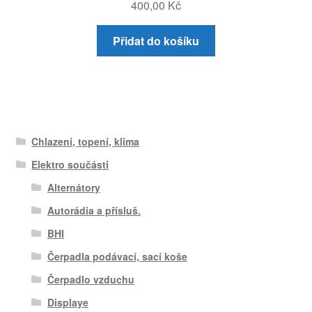
400,00
Kč
Přidat do košíku
Chlazení, topení, klima
Elektro součásti
Alternátory
Autorádia a přísluš.
BHI
Čerpadla podávací, sací koše
Čerpadlo vzduchu
Displaye