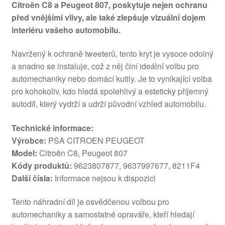
Citroën C8 a Peugeot 807, poskytuje nejen ochranu
před vnějšími vlivy, ale také zlepšuje vizuální dojem
interiéru vašeho automobilu.
Navržený k ochraně tweeterů, tento kryt je vysoce odolný
a snadno se instaluje, což z něj činí ideální volbu pro
automechaniky nebo domácí kutily. Je to vynikající volba
pro kohokoliv, kdo hledá spolehlivý a esteticky příjemný
autodíl, který vydrží a udrží původní vzhled automobilu.
Technické informace:
Výrobce:
PSA CITROEN PEUGEOT
Model:
Citroën C8, Peugeot 807
Kódy produktů:
9623807877, 9637997677, 8211F4
Další čísla:
Informace nejsou k dispozici
Tento náhradní díl je osvědčenou volbou pro
automechaniky a samostatné opraváře, kteří hledají