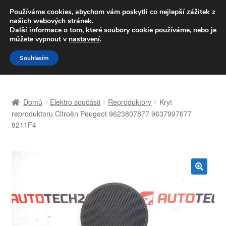
DOPRAVA od 139,-Kč
Používáme cookies, abychom vám poskytli co nejlepší zážitek z
našich webových stránek.
Volejte po-pá 9-16 704 494 494
Další informace o tom, které soubory cookie používáme, nebo je
můžete vypnout v
nastavení
.
Přeskočit
Přejít
Menu
Souhlasím
na
k
navigaci
obsahu
Úvodní stránka
webu
Domů
Elektro součásti
Reproduktory
Kryt
Celosvětová doprava
reproduktoru Citroën Peugeot 9623807877 9637997677
8211F4
Doprava
Kontakt
🔍
Košík
Můj účet