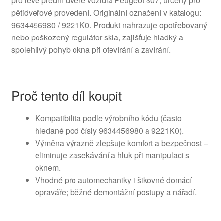
pro levé přední dveře vozidla Peugeot 307, určený pro
pětidveřové provedení. Originální označení v katalogu:
9634456980 / 9221K0. Produkt nahrazuje opotřebovaný
nebo poškozený regulátor skla, zajišťuje hladký a
spolehlivý pohyb okna při otevírání a zavírání.
Proč tento díl koupit
Kompatibilita podle výrobního kódu (často
hledané pod čísly 9634456980 a 9221K0).
Výměna výrazně zlepšuje komfort a bezpečnost –
eliminuje zasekávání a hluk při manipulaci s
oknem.
Vhodné pro automechaniky i šikovné domácí
opraváře; běžné demontážní postupy a nářadí.