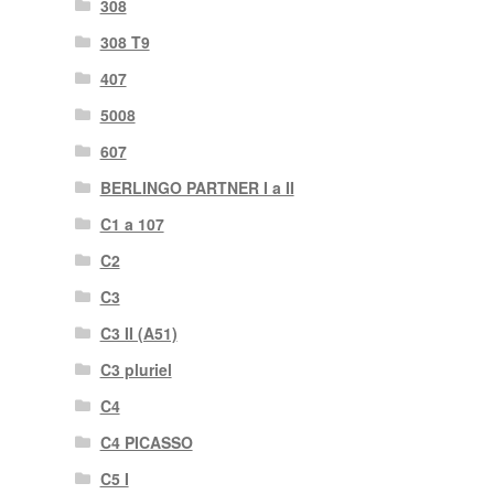
308
308 T9
407
5008
607
BERLINGO PARTNER I a II
C1 a 107
C2
C3
C3 II (A51)
C3 pluriel
C4
C4 PICASSO
C5 I