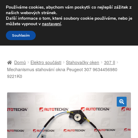
DOPRAVA od 139,-Kč
Používáme cookies, abychom vám poskytli co nejlepší zážitek z
našich webových stránek.
Volejte po-pá 9-16 704 494 494
Další informace o tom, které soubory cookie používáme, nebo je
můžete vypnout v
nastavení
.
Přeskočit
Přejít
Menu
Souhlasím
na
k
navigaci
obsahu
Úvodní stránka
webu
Domů
Elektro součásti
Stahovačky oken
307 II
Celosvětová doprava
Mechanismus stahování okna Peugeot 307 9634456980
9221K0
Doprava
Kontakt
🔍
Košík
Můj účet