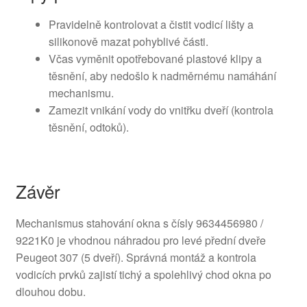
Pravidelně kontrolovat a čistit vodicí lišty a
silikonově mazat pohyblivé části.
Včas vyměnit opotřebované plastové klipy a
těsnění, aby nedošlo k nadměrnému namáhání
mechanismu.
Zamezit vnikání vody do vnitřku dveří (kontrola
těsnění, odtoků).
Závěr
Mechanismus stahování okna s čísly 9634456980 /
9221K0 je vhodnou náhradou pro levé přední dveře
Peugeot 307 (5 dveří). Správná montáž a kontrola
vodicích prvků zajistí tichý a spolehlivý chod okna po
dlouhou dobu.