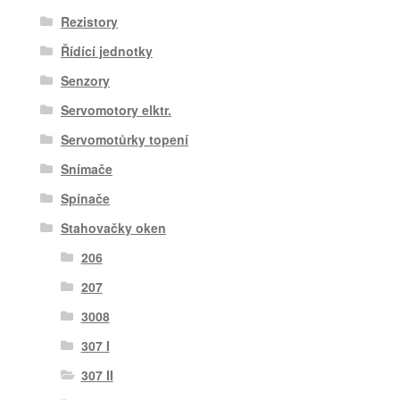
Rezistory
Řídící jednotky
Senzory
Servomotory elktr.
Servomotůrky topení
Snímače
Spínače
Stahovačky oken
206
207
3008
307 I
307 II