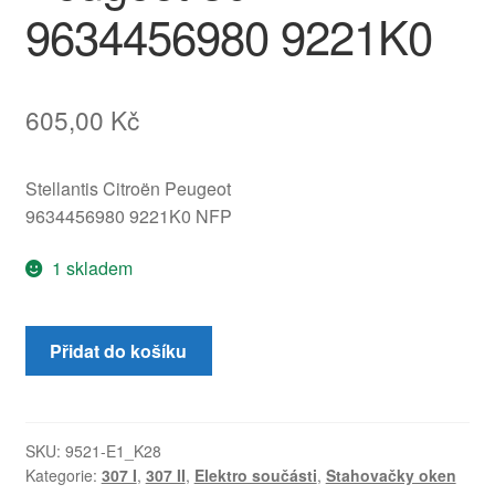
9634456980 9221K0
605,00
Kč
Stellantis Citroën Peugeot
9634456980 9221K0 NFP
1 skladem
Mechanismus
Přidat do košíku
stahování
okna
Peugeot
307
SKU:
9521-E1_K28
Kategorie:
307 I
,
307 II
,
Elektro součásti
,
Stahovačky oken
9634456980