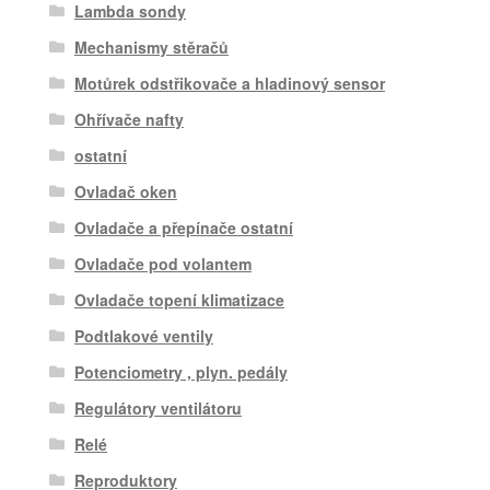
Lambda sondy
Mechanismy stěračů
Motůrek odstřikovače a hladinový sensor
Ohřívače nafty
ostatní
Ovladač oken
Ovladače a přepínače ostatní
Ovladače pod volantem
Ovladače topení klimatizace
Podtlakové ventily
Potenciometry , plyn. pedály
Regulátory ventilátoru
Relé
Reproduktory