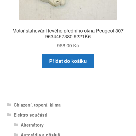
Motor stahování levého předního okna Peugeot 307
9634457380 9221K6
968,00
Kč
Přidat do košíku
Chlazení, topení, klima
Elektro součásti
Alternátory
Autorádia a přísluš.