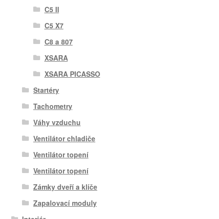
C5 II
C5 X7
C8 a 807
XSARA
XSARA PICASSO
Startéry
Tachometry
Váhy vzduchu
Ventilátor chladiče
Ventilátor topení
Ventilátor topení
Zámky dveří a klíče
Zapalovací moduly