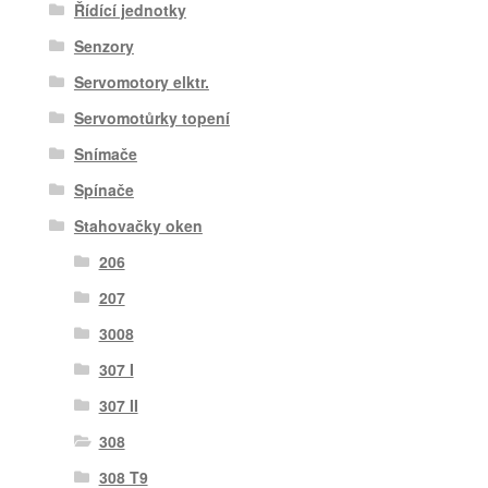
Řídící jednotky
Senzory
Servomotory elktr.
Servomotůrky topení
Snímače
Spínače
Stahovačky oken
206
207
3008
307 I
307 II
308
308 T9