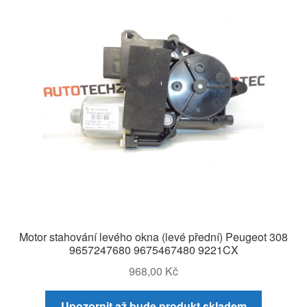
Motor stahování levého okna (levé přední) Peugeot 308
9657247680 9675467480 9221CX
968,00
Kč
Upozornit až bude produkt skladem