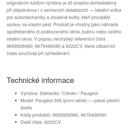
originálním kódům výrobce je díl snadno dohledatelný
při objednávce i v servisních databázích — ideální volba
pro automechaniky a zkušené kutily, kteří provádějí
opravy na vlastní pěst. Produkt je vhodný jako náhrada
opotřebeného či poškozeného táhla, bubnu nebo celého
vedení okna. V popisu nechybějí referenční čísla
9658926980, 9675466080 a 9222CV, která zákazníci
často používají při vyhledávání.
Technické informace
Výrobce: Stellantis / Citroën / Peugeot
Model: Peugeot 308 (první série) — pravé přední
dveře
Kódy produktů: 9658926980, 9675466080
Další čísla: 9222CV