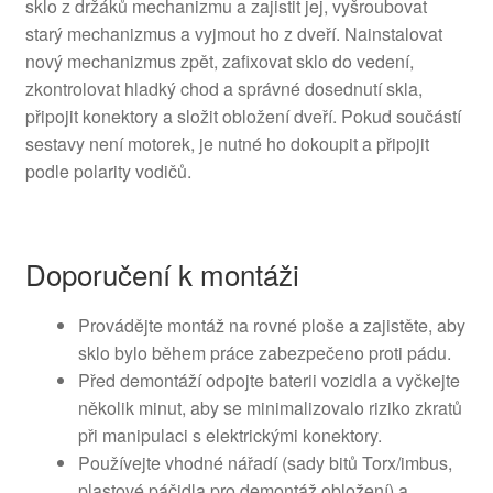
sklo z držáků mechanizmu a zajistit jej, vyšroubovat
starý mechanizmus a vyjmout ho z dveří. Nainstalovat
nový mechanizmus zpět, zafixovat sklo do vedení,
zkontrolovat hladký chod a správné dosednutí skla,
připojit konektory a složit obložení dveří. Pokud součástí
sestavy není motorek, je nutné ho dokoupit a připojit
podle polarity vodičů.
Doporučení k montáži
Provádějte montáž na rovné ploše a zajistěte, aby
sklo bylo během práce zabezpečeno proti pádu.
Před demontáží odpojte baterii vozidla a vyčkejte
několik minut, aby se minimalizovalo riziko zkratů
při manipulaci s elektrickými konektory.
Používejte vhodné nářadí (sady bitů Torx/imbus,
plastové páčidla pro demontáž obložení) a