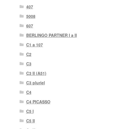
407
5008
607
BERLINGO PARTNER I a II
C1 a 107
C2
C3
C3 II (A51)
C3 pluriel
C4
C4 PICASSO
C5 I
C5 II