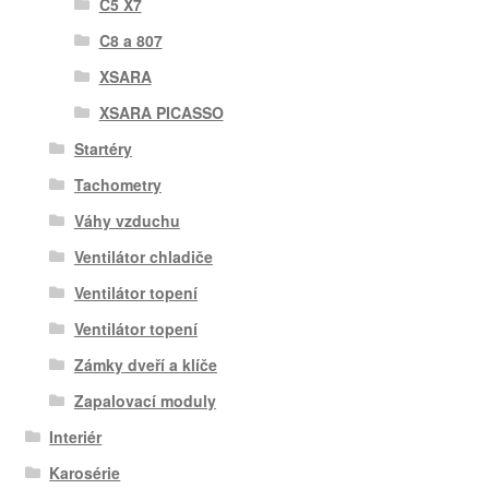
C5 X7
C8 a 807
XSARA
XSARA PICASSO
Startéry
Tachometry
Váhy vzduchu
Ventilátor chladiče
Ventilátor topení
Ventilátor topení
Zámky dveří a klíče
Zapalovací moduly
Interiér
Karosérie