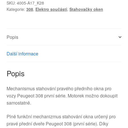
Peugeot
SKU:
4005-A17_K28
Kategorie:
308
,
Elektro součásti
,
Stahovačky oken
308
9658926980
9675466080
množství
Popis
Další informace
Popis
Mechanismus stahování pravého předního okna pro
vozy Peugeot 308 první série. Motorek možno dokoupit
samostatně.
Plně funkční mechanizmus stahování okna určený pro
pravé přední dveře Peugeot 308 (první série). Díky