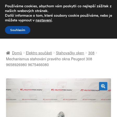
DOPRAVA od 139,-Kč
Používáme cookies, abychom vám poskytli co nejlepší zážitek z
našich webových stránek.
Volejte po-pá 9-16 704 494 494
Další informace o tom, které soubory cookie používáme, nebo je
můžete vypnout v
nastavení
.
Přeskočit
Přejít
Menu
Souhlasím
na
k
navigaci
obsahu
Úvodní stránka
webu
Domů
Elektro součásti
Stahovačky oken
308
Celosvětová doprava
Mechanismus stahování pravého okna Peugeot 308
9658926980 9675466080
Doprava
Kontakt
🔍
Košík
Můj účet