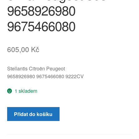
9658926980
9675466080
605,00
Kč
Stellantis Citroën Peugeot
9658926980 9675466080 9222CV
1 skladem
Mechanismus
Přidat do košíku
stahování
pravého
okna