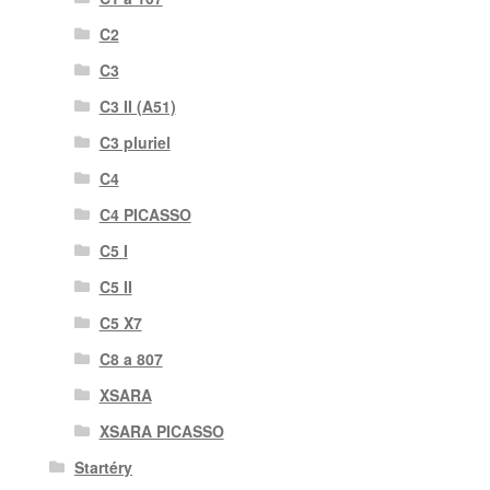
C2
C3
C3 II (A51)
C3 pluriel
C4
C4 PICASSO
C5 I
C5 II
C5 X7
C8 a 807
XSARA
XSARA PICASSO
Startéry