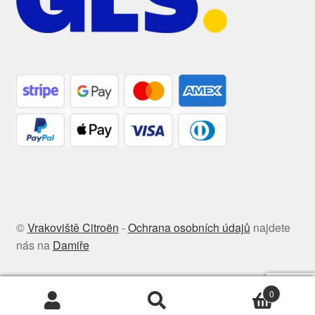
©
Vrakoviště Citroën
-
Ochrana osobních údajů
najdete
nás na
Damiře
0
Hledat:
Hledat