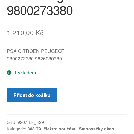
9800273380
1 210,00
Kč
PSA CITROEN PEUGEOT
9800273380 9826080380
1 skladem
Mechanizmus
Přidat do košíku
stahování
zadního
okna
Peugeot
SKU:
9207-D4_K29
Kategorie:
308 T9
,
Elektro součásti
,
Stahovačky oken
308