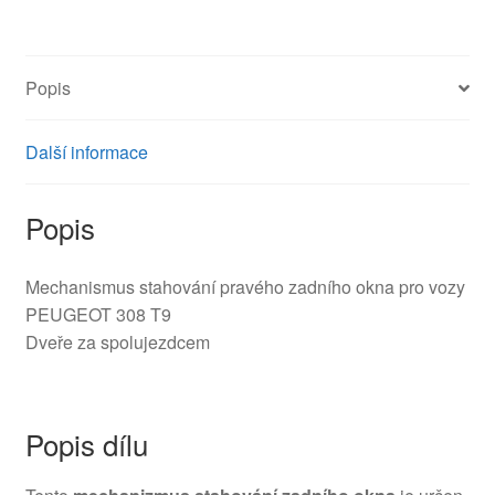
T9
9800273380
množství
Popis
Další informace
Popis
Mechanismus stahování pravého zadního okna pro vozy
PEUGEOT 308 T9
Dveře za spolujezdcem
Popis dílu