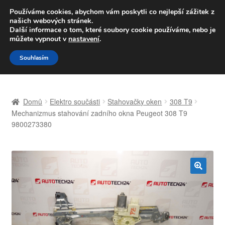
DOPRAVA od 139,-Kč
Používáme cookies, abychom vám poskytli co nejlepší zážitek z
našich webových stránek.
Volejte po-pá 9-16 704 494 494
Další informace o tom, které soubory cookie používáme, nebo je
můžete vypnout v
nastavení
.
Přeskočit
Přejít
Menu
Souhlasím
na
k
navigaci
obsahu
Úvodní stránka
webu
Domů
Elektro součásti
Stahovačky oken
308 T9
Celosvětová doprava
Mechanizmus stahování zadního okna Peugeot 308 T9
9800273380
Doprava
Kontakt
🔍
Košík
Můj účet