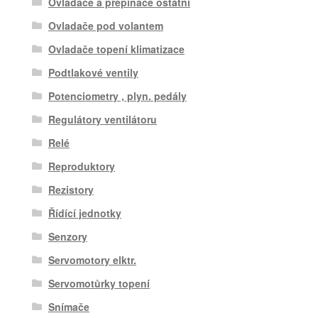
Ovladače a přepínače ostatní
Ovladače pod volantem
Ovladače topení klimatizace
Podtlakové ventily
Potenciometry , plyn. pedály
Regulátory ventilátoru
Relé
Reproduktory
Rezistory
Řídící jednotky
Senzory
Servomotory elktr.
Servomotůrky topení
Snímače