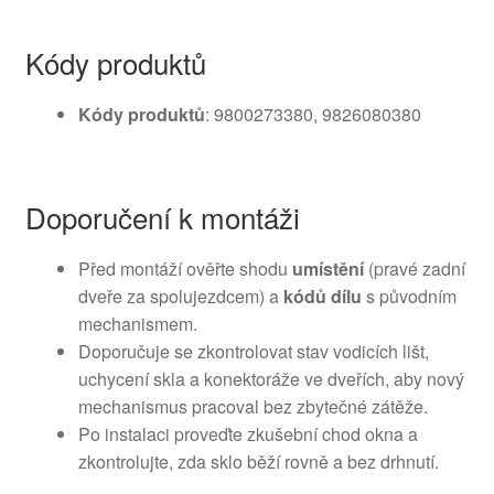
Kódy produktů
Kódy produktů
: 9800273380, 9826080380
Doporučení k montáži
Před montáží ověřte shodu
umístění
(pravé zadní
dveře za spolujezdcem) a
kódů dílu
s původním
mechanismem.
Doporučuje se zkontrolovat stav vodicích lišt,
uchycení skla a konektoráže ve dveřích, aby nový
mechanismus pracoval bez zbytečné zátěže.
Po instalaci proveďte zkušební chod okna a
zkontrolujte, zda sklo běží rovně a bez drhnutí.