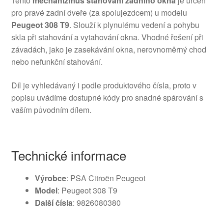
Tento
mechanizmus stahování zadního okna
je určen
pro pravé zadní dveře (za spolujezdcem) u modelu
Peugeot 308 T9
. Slouží k plynulému vedení a pohybu
skla při stahování a vytahování okna. Vhodné řešení při
závadách, jako je zasekávání okna, nerovnoměrný chod
nebo nefunkční stahování.
Díl je vyhledávaný i podle produktového čísla, proto v
popisu uvádíme dostupné kódy pro snadné spárování s
vaším původním dílem.
Technické informace
Výrobce
: PSA Citroën Peugeot
Model
: Peugeot 308 T9
Další čísla
: 9826080380