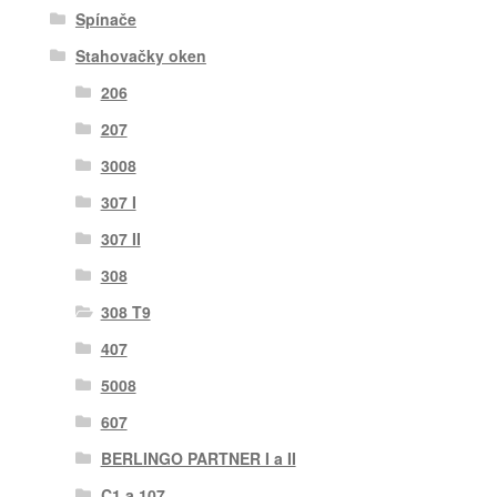
Spínače
Stahovačky oken
206
207
3008
307 I
307 II
308
308 T9
407
5008
607
BERLINGO PARTNER I a II
C1 a 107