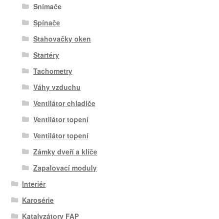
Snímače
Spínače
Stahovačky oken
Startéry
Tachometry
Váhy vzduchu
Ventilátor chladiče
Ventilátor topení
Ventilátor topení
Zámky dveří a klíče
Zapalovací moduly
Interiér
Karosérie
Katalyzátory FAP