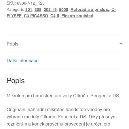
DS
SKU:
6906-N12_K25
Kategorií:
301
,
308
,
308 T9
,
5008
,
Autorádia a přísluš.
,
C-
9656164180
ELYSEE
,
C3 PICASSO
,
C4 II
,
Elektro součásti
9812377180
9812377180
množství
Popis
Další informace
Popis
Mikrofon pro handsfree pro vozy Citroën, Peugeot a DS
Originální náhradní mikrofon handsfree vhodný pro
vybrané modely Citroën, Peugeot a DS. Díky přesným
rozměrům a konektorovému provedení je určen pro