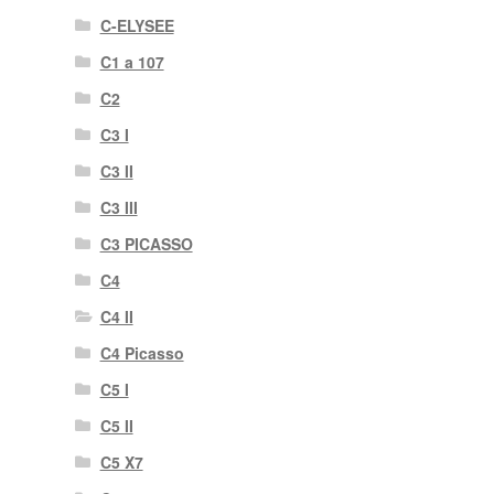
C-ELYSEE
C1 a 107
C2
C3 I
C3 II
C3 III
C3 PICASSO
C4
C4 II
C4 Picasso
C5 I
C5 II
C5 X7