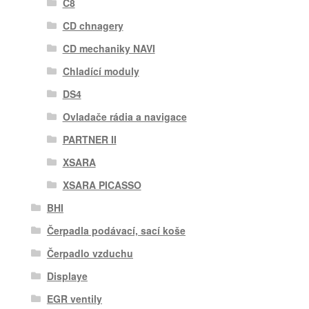
C8
CD chnagery
CD mechaniky NAVI
Chladící moduly
DS4
Ovladače rádia a navigace
PARTNER II
XSARA
XSARA PICASSO
BHI
Čerpadla podávací, sací koše
Čerpadlo vzduchu
Displaye
EGR ventily