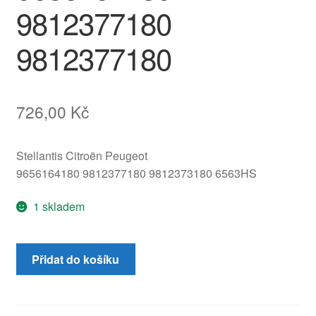
9812377180
9812377180
726,00
Kč
Stellantis Citroën Peugeot
9656164180 9812377180 9812373180 6563HS
1 skladem
Mikrofon
Přidat do košíku
Handsfree
Citroën
Peugeot