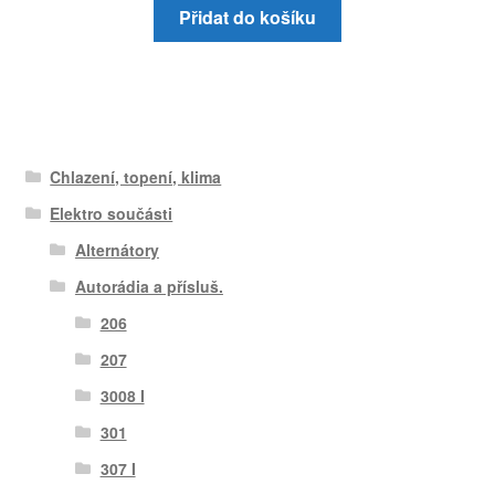
Přidat do košíku
Chlazení, topení, klima
Elektro součásti
Alternátory
Autorádia a přísluš.
206
207
3008 I
301
307 I