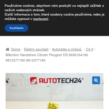
DOPRAVA od 139,-Kč
Používáme cookies, abychom vám poskytli co nejlepší zážitek z
našich webových stránek.
Volejte po-pá 9-16 704 494 494
Další informace o tom, které soubory cookie používáme, nebo je
můžete vypnout v
nastavení
.
Přeskočit
Přejít
Menu
Souhlasím
na
k
navigaci
obsahu
Úvodní stránka
webu
Domů
Elektro součásti
Autorádia a přísluš.
C4 II
Celosvětová doprava
Mikrofon Handsfree Citroën Peugeot DS 9656164180
9812377180 9812377180
Doprava
Kontakt
🔍
Košík
Můj účet