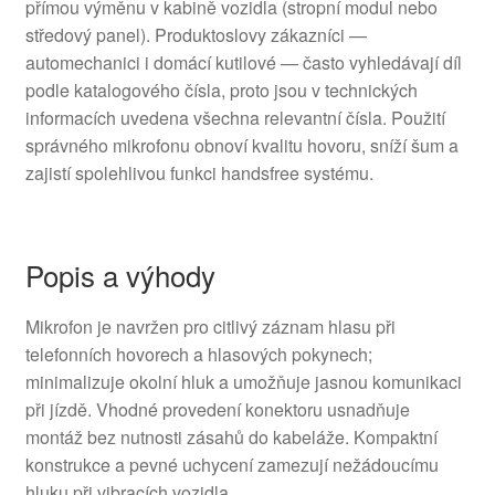
přímou výměnu v kabině vozidla (stropní modul nebo
středový panel). Produktoslovy zákazníci —
automechanici i domácí kutilové — často vyhledávají díl
podle katalogového čísla, proto jsou v technických
informacích uvedena všechna relevantní čísla. Použití
správného mikrofonu obnoví kvalitu hovoru, sníží šum a
zajistí spolehlivou funkci handsfree systému.
Popis a výhody
Mikrofon je navržen pro citlivý záznam hlasu při
telefonních hovorech a hlasových pokynech;
minimalizuje okolní hluk a umožňuje jasnou komunikaci
při jízdě. Vhodné provedení konektoru usnadňuje
montáž bez nutnosti zásahů do kabeláže. Kompaktní
konstrukce a pevné uchycení zamezují nežádoucímu
hluku při vibracích vozidla.