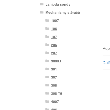
Lambda sondy
Mechanismy stěračů
1007
106
107
206
Pop
207
3008 I
Dalš
301
307
308
308 T9
4007
406