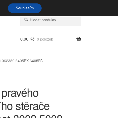
o-pá 9-16 704 494 494
Souhlasím
Hledat:
Hledat
0,00
Kč
0 položek
671062380 6405PX 6405PA
 pravého
ího stěrače