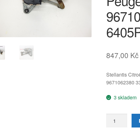
Peuge
9671
6405
847,00
Kč
Stellantis Citr
9671062380 3
3 skladem
Motor
pravého
předního