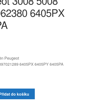
ot 3008 5008
062380 6405PX
PA
oën Peugeot
397021289 6405PX 6405PY 6405PA
Přidat do košíku