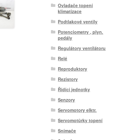
Ovladače topení
klimatizace
Podtlakové ventily
Potenciometry , plyn.
pedály
Regulátory ventilátoru
Relé
Reproduktory
Rezistory
Řídící jednotky
Senzory
Servomotory elktr.
Servomotůrky topení
Snímače