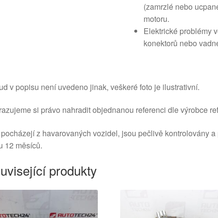
(zamrzlé nebo ucpané
motoru.
Elektrické problémy 
konektorů nebo vadné
d v popisu není uvedeno jinak, veškeré foto je ilustrativní.
azujeme si právo nahradit objednanou referenci dle výrobce ref
 pocházejí z havarovaných vozidel, jsou pečlivě kontrolovány a
u 12 měsíců.
uvisející produkty