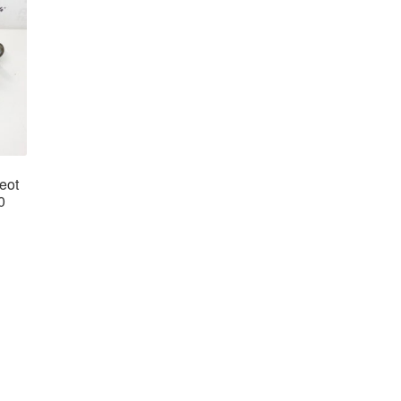
eot
0