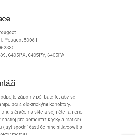
ace
 Peugeot
I, Peugeot 5008 I
062380
1289, 6405PX, 6405PY, 6405PA
ntáži
odpojte záporný pól baterie, aby se
nipulaci s elektrickými konektory.
lohu stěrače na skle a sejměte rameno
ý nástroj pro demontáž krytky a matice).
u (kryt spodní části čelního skla/cowl) a
nektor motoru.