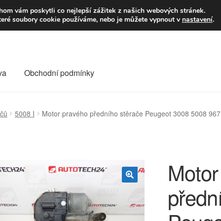
9,-Kč
Volejte p
om vám poskytli co nejlepší zážitek z našich webových stránek.
teré soubory cookie používáme, nebo je můžete vypnout v
nastavení
.
va
Obchodní podmínky
va
Kontakt
Košík
Můj účet
O nás
Obchodní podmínky
ačů
5008 I
Motor pravého předního stěrače Peugeot 3008 5008 9
Reklamace
Reklamační řád
Vrakoviště Citroën
Motor
předn
🔍