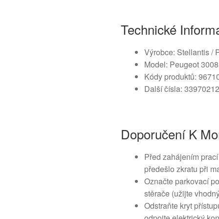
Technické Inform
Výrobce: Stellantis /
Model: Peugeot 3008 
Kódy produktů: 9671
Další čísla: 339702
Doporučení K Mo
Před zahájením prací 
předešlo zkratu při ma
Označte parkovací po
stěrače (užijte vhodn
Odstraňte kryt přístup
odpojte elektrický ko