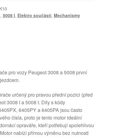
K10
I
,
5008 I
,
Elektro součásti
,
Mechanismy
rače pro vozy Peugeot 3008 a 5008 první
ujezdcem.
ěrače určený pro pravou přední pozici (před
t 3008 I a 5008 I. Díly s kódy
6405PX, 6405PY a 6405PA jsou často
ho čísla, proto je tento motor ideální
omácí opraváře, kteří potřebují spolehlivou
 Motor nabízí přímou výměnu bez nutnosti