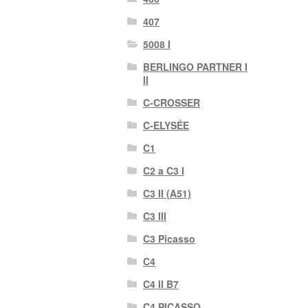
407
5008 I
BERLINGO PARTNER I
II
C-CROSSER
C-ELYSÉE
C1
C2 a C3 I
C3 II (A51)
C3 III
C3 Picasso
C4
C4 II B7
C4 PICASSO