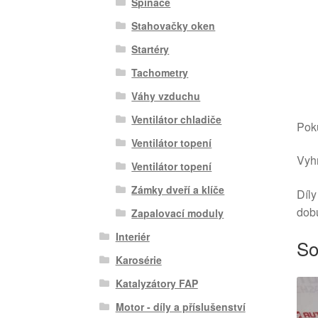
Spínače
Stahovačky oken
Startéry
Tachometry
Váhy vzduchu
Ventilátor chladiče
Poku
Ventilátor topení
Vyhr
Ventilátor topení
Zámky dveří a klíče
Díly
dob
Zapalovací moduly
Interiér
So
Karosérie
Katalyzátory FAP
Motor - díly a příslušenství