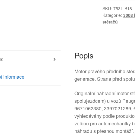
stěrače
Peugeot
SKU:
7531-B18_
Kategorie:
3008 
3008
stěračů
5008
9671062380
6405PX
6405PA
Popis
množství
is
Motor pravého předního stě
í informace
generace. Strana před spol
Originální náhradní motor st
spolujezdcem) u vozů Peugeo
9671062380, 3397021289, 
vyhledávány podle produktové
volbou pro automechaniky i d
náhradu s přesnou montáží.