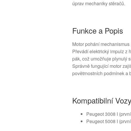
úprav mechaniky stěračů.
Funkce a Popis
Motor pohání mechanismus p
Převádí elektrický impulz z 
pák, což umožňuje plynulý st
Správně fungující motor zaji
povětrnostních podmínek a 
Kompatibilní Voz
Peugeot 3008 I (prvn
Peugeot 5008 I (prvn