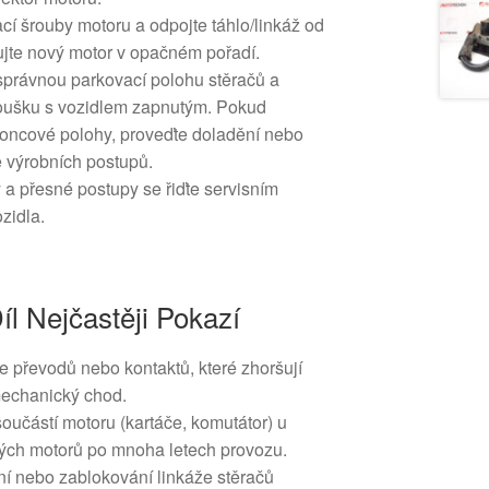
í šrouby motoru a odpojte táhlo/linkáž od
lujte nový motor v opačném pořadí.
správnou parkovací polohu stěračů a
koušku s vozidlem zapnutým. Pokud
oncové polohy, proveďte doladění nebo
e výrobních postupů.
 přesné postupy se řiďte servisním
zidla.
l Nejčastěji Pokazí
e převodů nebo kontaktů, které zhoršují
mechanický chod.
součástí motoru (kartáče, komutátor) u
ých motorů po mnoha letech provozu.
 nebo zablokování linkáže stěračů