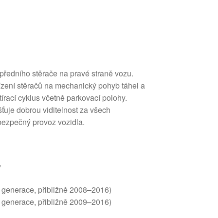
ředního stěrače na pravé straně vozu.
řízení stěračů na mechanický pohyb táhel a
írací cyklus včetně parkovací polohy.
šťuje dobrou viditelnost za všech
bezpečný provoz vozidla.
y
í generace, přibližně 2008–2016)
í generace, přibližně 2009–2016)