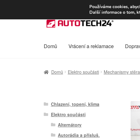
DOPRAVA od 13
Používáme cookies, abych
Další informace o tom, k
Přeskočit
Přejít
na
k
navigaci
obsahu
webu
Domů
Vrácení a reklamace
Dopra
Úvodní stránka
Celosvětová doprava
Dopra
Domů
Elektro součásti
Mechanismy stěr
Ochrana osobních údajů
Platby
Pokladna
Chlazení, topení, klima
Elektro součásti
Alternátory
Autorádia a přísluš.