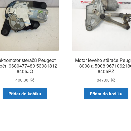
ektromotor stěračů Peugeot
Motor levého stěrače Peug
roën 9680477480 53031812
3008 a 5008 967106218
6405JQ
6405PZ
400,00
Kč
847,00
Kč
Přidat do košíku
Přidat do košíku