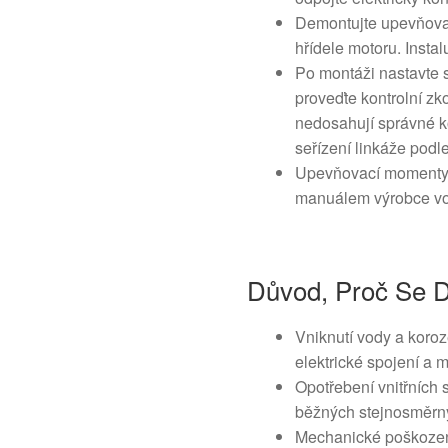
Demontujte upevňovac
hřídele motoru. Insta
Po montáži nastavte 
proveďte kontrolní z
nedosahují správné k
seřízení linkáže podl
Upevňovací momenty a
manuálem výrobce vo
Důvod, Proč Se Dí
Vniknutí vody a koroz
elektrické spojení a 
Opotřebení vnitřních 
běžných stejnosměrn
Mechanické poškození