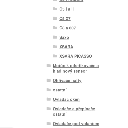
C5 I a II
C5 X7
C8 a 807
Saxo
XSARA
XSARA PICASSO
Motůrek odstřikovače a
hladinový sensor
Ohřívače nafty
ostatní
Ovladač oken
Ovladače a přepínače
ostatní
Ovladače pod volantem