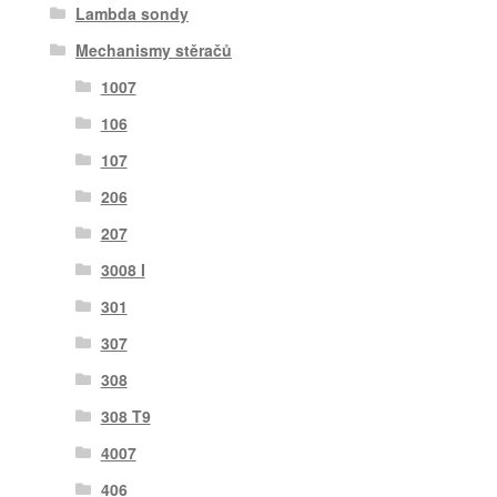
Lambda sondy
Mechanismy stěračů
1007
106
107
206
207
3008 I
301
307
308
308 T9
4007
406