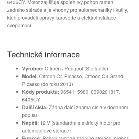
6405CY. Motor zajišťuje spolehlivý pohon ramen
zadního stěrače a je vhodný pro automechaniky i kutily,
kteří provádějí opravy karosérie a elektroinstalace
svépomocí.
Technické informace
Výrobce:
Citroën / Peugeot (Stellantis)
Model:
Citroën C4 Picasso, Citroën C4 Grand
Picasso (do roku 2013)
Kódy produktů:
9654115980, 0390201817,
6405CY
Další čísla:
Žádná další známá čísla v dodaném
popisu
Napětí:
12 V (standardní elektrický motor pro
automobilové stěrače)
Funkce:
Pohon ramene zadního stěrače, přenos