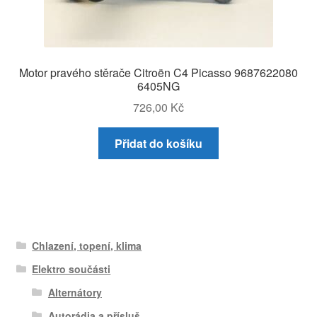
Motor pravého stěrače Citroën C4 Picasso 9687622080
6405NG
726,00
Kč
Přidat do košíku
Chlazení, topení, klima
Elektro součásti
Alternátory
Autorádia a přísluš.