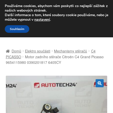
DOPRAVA od 139,-Kč
Používáme cookies, abychom vám poskytli co nejlepší zážitek z
našich webových stránek.
Volejte po-pá 9-16 704 494 494
Další informace o tom, které soubory cookie používáme, nebo je
můžete vypnout v
nastavení
.
Přeskočit
Přejít
Menu
Souhlasím
na
k
navigaci
obsahu
Úvodní stránka
webu
Domů
Elektro součásti
Mechanismy stěračů
C4
Celosvětová doprava
PICASSO
Motor zadního stěrače Citroën C4 Grand Picasso
9654115980 0390201817 6405CY
Doprava
Kontakt
🔍
Košík
Můj účet