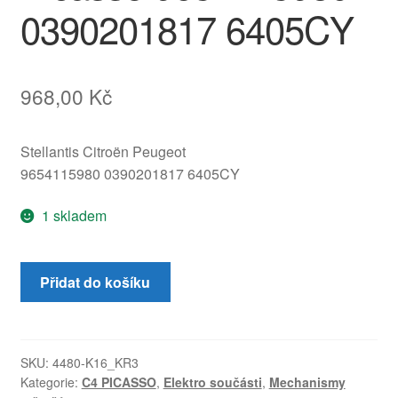
0390201817 6405CY
968,00
Kč
Stellantis Citroën Peugeot
9654115980 0390201817 6405CY
1 skladem
Motor
Přidat do košíku
zadního
stěrače
Citroën
C4
SKU:
4480-K16_KR3
Kategorie:
C4 PICASSO
,
Elektro součásti
,
Mechanismy
Grand