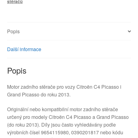
stěračů
Picasso
9654115980
0390201817
6405CY
Popis
množství
Další informace
Popis
Motor zadního stěrače pro vozy Citroën C4 Picasso i
Grand Picasso do roku 2013.
Originální nebo kompatibilní motor zadního stěrače
určený pro modely Citroën C4 Picasso a Grand Picasso
(do roku 2013). Díly jsou často vyhledávány podle
výrobních čísel 9654115980, 0390201817 nebo kódu