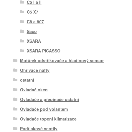
C5 I a II
C5 X7
C8 a 807
Saxo
XSARA
XSARA PICASSO
Motůrek odstřikovače a hladinový sensor
Ohřívače nafty
ostatní
Ovladač oken
Ovladače a přepínače ostatní
Ovladače pod volantem
Ovladače topení klimatizace
Podtlakové ventily