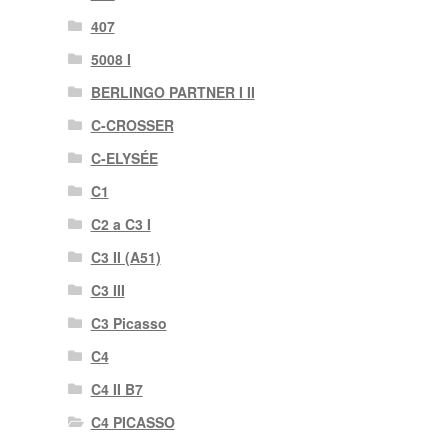
407
5008 I
BERLINGO PARTNER I II
C-CROSSER
C-ELYSÉE
C1
C2 a C3 I
C3 II (A51)
C3 III
C3 Picasso
C4
C4 II B7
C4 PICASSO