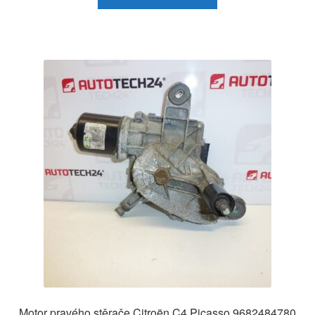
Motor pravého stěrače Citroën C4 Picasso 9682484780