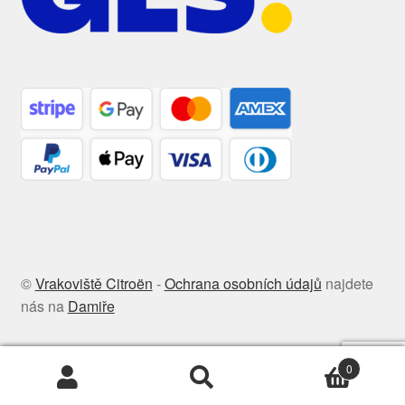
©
Vrakoviště Citroën
-
Ochrana osobních údajů
najdete
nás na
Damiře
0
Hledat:
Hledat