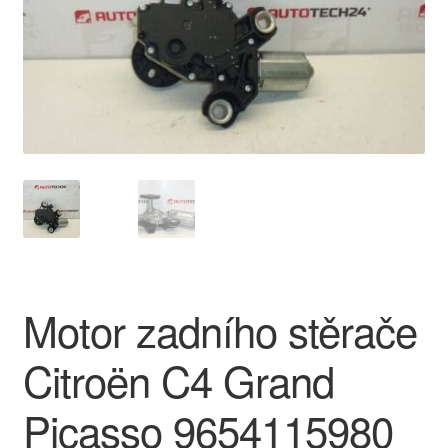
O nás
Obchodní podmínky
Ochrana osobních údajů
Platby
Pokladna
Reklamace
Motor zadního stěrače
Reklamační řád
Citroën C4 Grand
Vrakoviště Citroën
Picasso 9654115980