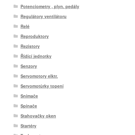
Potenciometry , plyn. pedály
Regulátory ventilátoru
Relé
Reproduktory
Rezistory
Řídící jednotky
Senzory
Servomotory elktr.
Servomotůrky topení
Snímače
Spínače
Stahovačky oken
Startéry