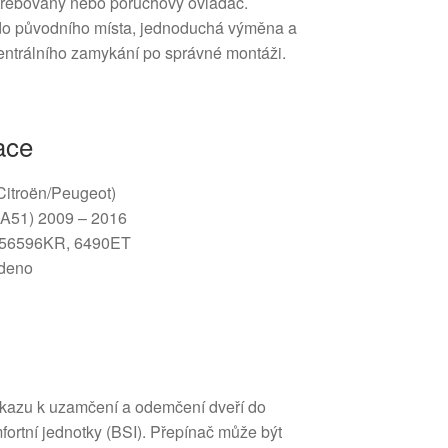
třebovaný nebo poruchový ovladač.
do původního místa, jednoduchá výměna a
entrálního zamykání po správné montáži.
ace
(Citroën/Peugeot)
 (A51) 2009 – 2016
56596KR, 6490ET
deno
příkazu k uzamčení a odemčení dveří do
ortní jednotky (BSI). Přepínač může být