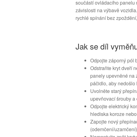
součástí ovládacího panelu
závislosti na výbavě vozidla
rychlé spínání bez zpoždění,
Jak se díl vyměň
Odpojte záporný pól b
Odstraňte kryt dveří 
panely upevněné na z
páčidlo, aby nedošlo 
Uvolněte starý přepí
upevňovací šrouby a 
Odpojte elektrický kon
hlediska koroze nebo
Zapojte nový přepínač
(odemčení/uzamčení) p
Namontujte zpět kryty 