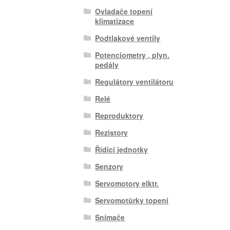
Ovladače topení
klimatizace
Podtlakové ventily
Potenciometry , plyn.
pedály
Regulátory ventilátoru
Relé
Reproduktory
Rezistory
Řídící jednotky
Senzory
Servomotory elktr.
Servomotůrky topení
Snímače