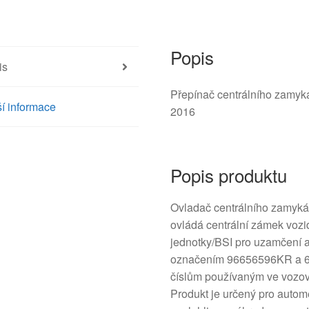
6490ET
množství
Popis
is
Přepínač centrálního zamyká
í informace
2016
Popis produktu
Ovladač centrálního zamykán
ovládá centrální zámek vozi
jednotky/BSI pro uzamčení 
označením 96656596KR a 64
číslům používaným ve vozové
Produkt je určený pro autome