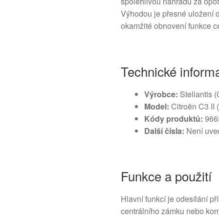
spolehlivou náhradu za opo
Výhodou je přesné uložení 
okamžité obnovení funkce c
Technické inform
Výrobce:
Stellantis 
Model:
Citroën C3 II
Kódy produktů:
966
Další čísla:
Není uve
Funkce a použití
Hlavní funkcí je odesílání 
centrálního zámku nebo komf