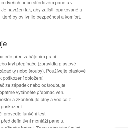
 na dveřích nebo středovém panelu v
. Je navržen tak, aby zajistil opakované a
 které by ovlivnilo bezpečnost a komfort.
uje
aterie před zahájením prací.
nebo kryt přepínače (zpravidla plastové
ápadky nebo šrouby). Používejte plastové
k poškození obložení.
nač ze západek nebo odšroubujte
opatrně vytáhněte přepínač ven.
ektor a zkontrolujte piny a vodiče z
 poškození.
, proveďte funkční test
řed definitivní montáží panelu.
a připojte baterii. Znovu otestujte funkci