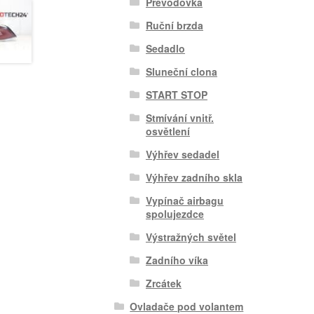
Převodovka
Ruční brzda
Sedadlo
Sluneční clona
START STOP
Stmívání vnitř.
osvětlení
Výhřev sedadel
Výhřev zadního skla
Vypínač airbagu
spolujezdce
Výstražných světel
Zadního víka
Zrcátek
Ovladače pod volantem