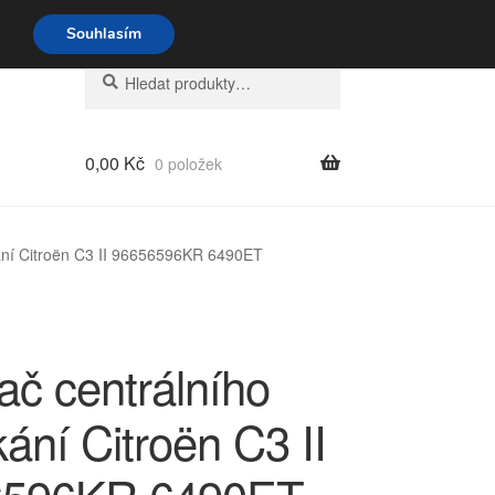
o-pá 9-16 704 494 494
Souhlasím
Hledat:
Hledat
0,00
Kč
0 položek
ání Citroën C3 II 96656596KR 6490ET
ač centrálního
ání Citroën C3 II