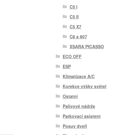
C5 I
C5 II
C5 X7
C8 a 807
XSARA PICASSO
ECO OFF
ESP
Klimatizace A/C
Korekce výšky světel
Ostatní
Palivové nádrže
Parkovací asistent
Posuv dveří