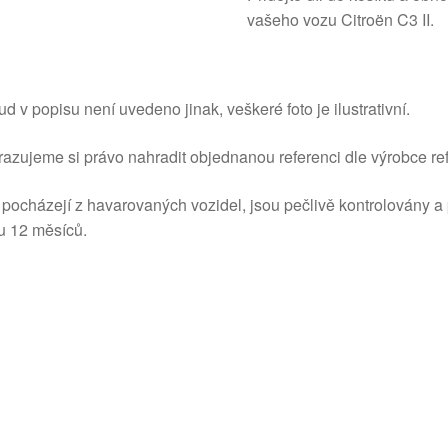
vašeho vozu Citroën C3 II.
d v popisu není uvedeno jinak, veškeré foto je ilustrativní.
azujeme si právo nahradit objednanou referenci dle výrobce ref
 pocházejí z havarovaných vozidel, jsou pečlivě kontrolovány a
u 12 měsíců.