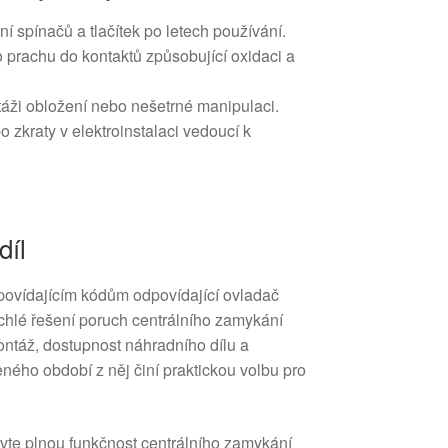
 spínačů a tlačítek po letech používání.
o prachu do kontaktů způsobující oxidaci a
áži obložení nebo nešetrné manipulaci.
o zkraty v elektroinstalaci vedoucí k
díl
povídajícím kódům odpovídající ovladač
hlé řešení poruch centrálního zamykání
ontáž, dostupnost náhradního dílu a
eného období z něj činí praktickou volbu pro
ovte plnou funkčnost centrálního zamykání