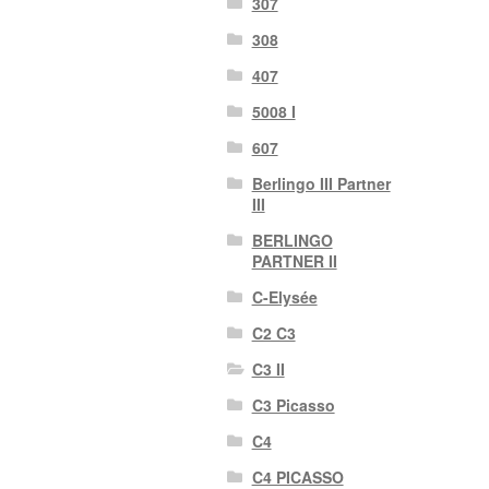
307
308
407
5008 I
607
Berlingo III Partner
III
BERLINGO
PARTNER II
C-Elysée
C2 C3
C3 II
C3 Picasso
C4
C4 PICASSO