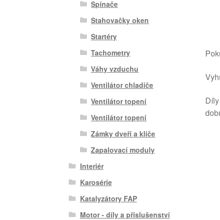
Spínače
Stahovačky oken
Startéry
Poku
Tachometry
Váhy vzduchu
Vyhr
Ventilátor chladiče
Díly
Ventilátor topení
dob
Ventilátor topení
Zámky dveří a klíče
Zapalovací moduly
Interiér
Karosérie
Katalyzátory FAP
Motor - díly a příslušenství