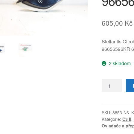
9665
605,00
Kč
Stellantis Citr
96656596KR 
2 skladem
Ovladač
centrálního
zamykání
Citroën
C3
SKU:
8853-N6_K
Kategorie:
C3 II
,
II
Ovladače a přep
96656596KR