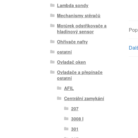
Lambda sondy
Mechanismy stěračů
Motůrek odstřikovače a
Pop
hladinový sensor
Ohřívače nafty
Dalš
ostatní
Ovladač oken
Ovladače a přepínače
ostatní
AFIL
Centrální zamykání
207
3008 I
301