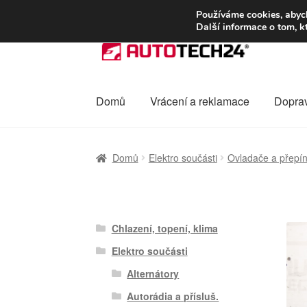
DOPRAVA od 13
Používáme cookies, abych
Další informace o tom, k
Přeskočit
Přejít
na
k
navigaci
obsahu
webu
Domů
Vrácení a reklamace
Dopra
Úvodní stránka
Celosvětová doprava
Dopra
Domů
Elektro součásti
Ovladače a přepín
Ochrana osobních údajů
Platby
Pokladna
Chlazení, topení, klima
Elektro součásti
Alternátory
Autorádia a přísluš.