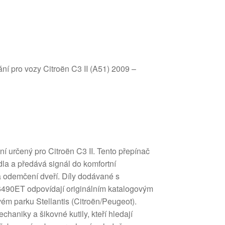
ní pro vozy Citroën C3 II (A51) 2009 –
í určený pro Citroën C3 II. Tento přepínač
dla a předává signál do komfortní
a odemčení dveří. Díly dodávané s
90ET odpovídají originálním katalogovým
m parku Stellantis (Citroën/Peugeot).
chaniky a šikovné kutily, kteří hledají