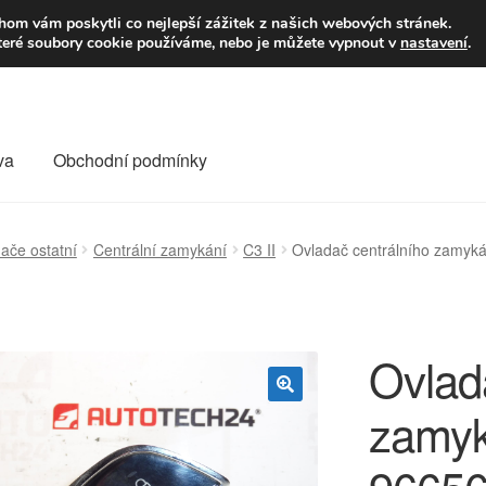
9,-Kč
Volejte p
om vám poskytli co nejlepší zážitek z našich webových stránek.
teré soubory cookie používáme, nebo je můžete vypnout v
nastavení
.
va
Obchodní podmínky
va
Kontakt
Košík
Můj účet
O nás
Obchodní podmínky
ače ostatní
Centrální zamykání
C3 II
Ovladač centrálního zamyk
Reklamace
Reklamační řád
Vrakoviště Citroën
Ovlad
zamyk
🔍