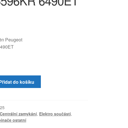
6596KR 6490ET
oën Peugeot
6490ET
Přidat do košíku
25
Centrální zamykání
,
Elektro součásti
,
ínače ostatní