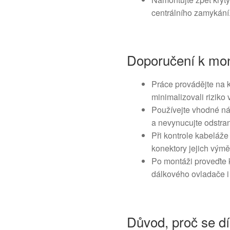
centrálního zamykání
Doporučení k mon
Práce provádějte na 
minimalizovali riziko 
Používejte vhodné ná
a nevynucujte odstraně
Při kontrole kabeláž
konektory jejich vým
Po montáži proveďte 
dálkového ovladače i 
Důvod, proč se dí