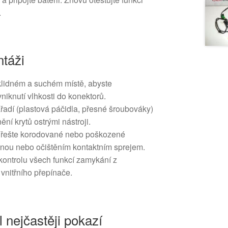
.
táži
klidném a suchém místě, abyste
vniknutí vlhkosti do konektorů.
řadí (plastová páčidla, přesné šroubováky)
ní krytů ostrými nástroji.
e řešte korodované nebo poškozené
ěnou nebo očištěním kontaktním sprejem.
kontrolu všech funkcí zamykání z
vnitřního přepínače.
l nejčastěji pokazí