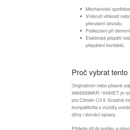
Mechanické opotřebení
Vniknutí vlhkosti neb
přerušení obvodu.
Poškození při demont
Elektrické přepětí neb
přepálení kontaktů.
Proč vybrat tento 
Originálním nebo přesně od
96656596KR / 6490ET je ryc
pro Citroën C3 II. Snadná m
kompatibilita s vozidly uved
dílny i domácí opravy.
Přidejte díl do košíku a obn