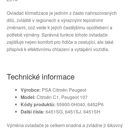
Ovladač klimatizace je jedním z často nahrazovaných
dílů, zvláště v regionech s výraznými teplotními
změnami, což vede k jejich častějšímu opotřebení a
potřebě výměny. Správná funkce tohoto ovladače
zajišťuje nejen komfort pro řidiče a cestující, ale také
přispívá k efektivnímu chlazení a vytápění vozidla.
Technické informace
Výrobce:
PSA Citroën Peugeot
Model:
Citroën C1, Peugeot 107
Kódy produktů:
55900-0H040, 6452P6
Další čísla:
6451SG, 6451SJ, 6451SH
Výměna ovladače je celkem snadná a zvládne ji šikovný