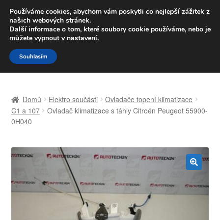
DOPRAVA od 139,-Kč
Používáme cookies, abychom vám poskytli co nejlepší zážitek z
našich webových stránek.
Volejte po-pá 9-16 704 494 494
Další informace o tom, které soubory cookie používáme, nebo je
můžete vypnout v
nastavení
.
Přeskočit
Přejít
Menu
Souhlasím
na
k
navigaci
obsahu
Úvodní stránka
webu
Domů
Elektro součásti
Ovladače topení klimatizace
Celosvětová doprava
C1 a 107
Ovladač klimatizace s táhly Citroën Peugeot 55900-
0H040
Doprava
Kontakt
🔍
Košík
Můj účet