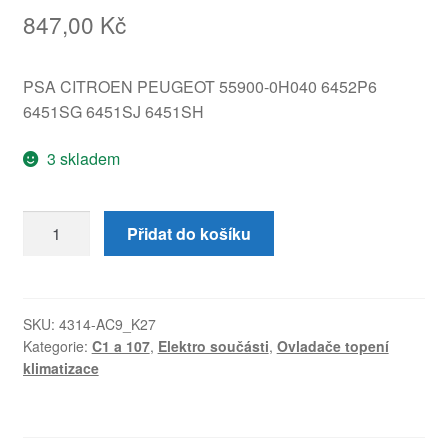
847,00
Kč
PSA CITROEN PEUGEOT 55900-0H040 6452P6
6451SG 6451SJ 6451SH
3 skladem
Ovladač
Přidat do košíku
klimatizace
s
táhly
Citroën
SKU:
4314-AC9_K27
Kategorie:
C1 a 107
,
Elektro součásti
,
Ovladače topení
Peugeot
klimatizace
55900-
0H040
množství