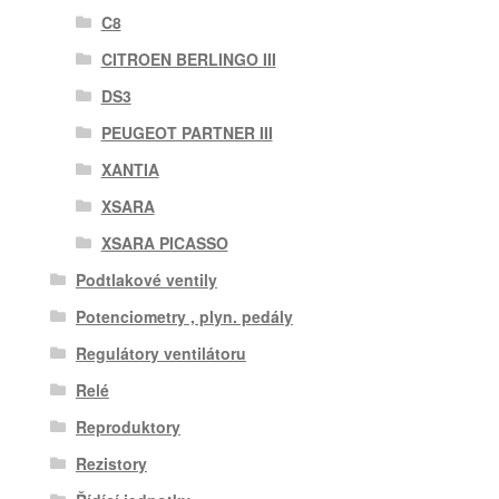
C8
CITROEN BERLINGO III
DS3
PEUGEOT PARTNER III
XANTIA
XSARA
XSARA PICASSO
Podtlakové ventily
Potenciometry , plyn. pedály
Regulátory ventilátoru
Relé
Reproduktory
Rezistory