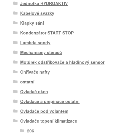
Jednotka HYDROAKTIV
Kabelové svazky
Klapky sání
Kondenzátor START STOP
Lambda sondy
Mechanismy stěračů
Motůrek odstřikovače a hladinový sensor
Ohřívače nafty
ostatní
Ovladač oken
Ovladače a přepínače ostatní
Ovladače pod volantem
Ovladače topení klimatizace
206