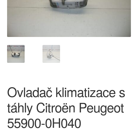
O nás
Obchodní podmínky
Ochrana osobních údajů
Platby
Pokladna
Ovladač klimatizace s
Reklamace
táhly Citroën Peugeot
Reklamační řád
55900-0H040
Vrakoviště Citroën