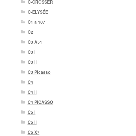
C-CROSSER
C-ELYSÉE
C1 a 107
C2
C3 A51
C3 I
C3 II
C3 Picasso
C4
C4 II
C4 PICASSO
C5 I
C5 II
C5 X7