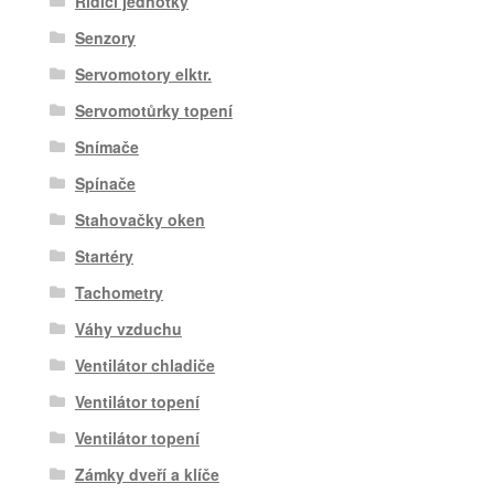
Řídící jednotky
Senzory
Servomotory elktr.
Servomotůrky topení
Snímače
Spínače
Stahovačky oken
Startéry
Tachometry
Váhy vzduchu
Ventilátor chladiče
Ventilátor topení
Ventilátor topení
Zámky dveří a klíče