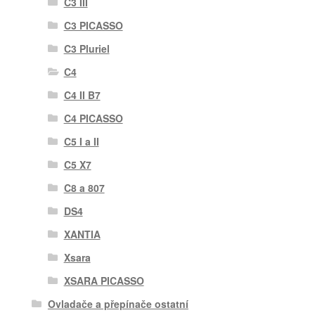
C3 III
C3 PICASSO
C3 Pluriel
C4
C4 II B7
C4 PICASSO
C5 I a II
C5 X7
C8 a 807
DS4
XANTIA
Xsara
XSARA PICASSO
Ovladače a přepínače ostatní