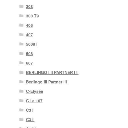
308
308 T9
406
407
5008 I
508
607
BERLINGO I II PARTNER I II
Berlingo III Partner III
C-Elysée
C1 a 107
C3 I
C3 II