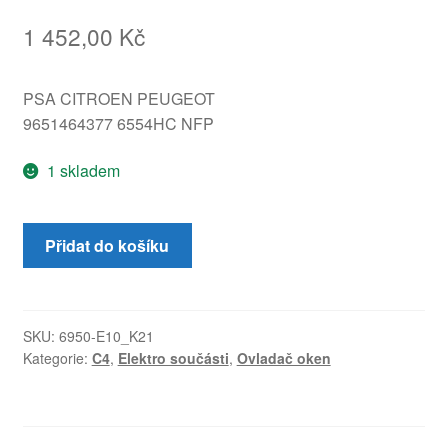
1 452,00
Kč
PSA CITROEN PEUGEOT
9651464377 6554HC NFP
1 skladem
Ovladač
Přidat do košíku
oken
Citroën
C4
9651464377
SKU:
6950-E10_K21
Kategorie:
C4
,
Elektro součásti
,
Ovladač oken
6554HC
množství