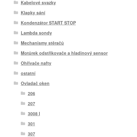
Kabelové svazky
Klapky sání
Kondenzátor START STOP
Lambda sondy
Mechanismy stěračů
Motůrek odstřikovače a hladinový sensor
Ohřívače nafty
ostatní
Ovladač oken
206
207
3008 I
301
307