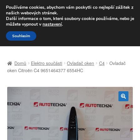
DOPRAVA od 139,-Kč
Používáme cookies, abychom vám poskytli co nejlepší zážitek z
našich webových stránek.
Volejte po-pá 9-16 704 494 494
Další informace o tom, které soubory cookie používáme, nebo je
můžete vypnout v
nastavení
.
Přeskočit
Přejít
Menu
Souhlasím
na
k
navigaci
obsahu
Úvodní stránka
webu
Domů
Elektro součásti
Ovladač oken
C4
Ovladač
Celosvětová doprava
oken Citroën C4 9651464377 6554HC
Doprava
Kontakt
🔍
Košík
Můj účet