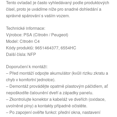
Tento ovladač je často vyhledávaný podle produktových
čísel, proto je uvádíme níže pro snadné dohledání a
správné spárování s vaším vozem.
Technické informace:
Výrobce: PSA (Citroën / Peugeot)
Model: Citroën C4
Kódy produktů: 9651464377, 6554HC
Další čísla: NFP
Doporučení k montáži:
– Před montáží odpojte akumulátor (kvůli riziku zkratu a
chyb v komfortní jednotce).
– Demontáž provádějte opatrně plastovým páčidlem, ať
nepoškodíte čalounění dveří a západky panelu.
– Zkontrolujte konektor a kabeláž ve dveřích (oxidace,
uvolněné piny) a kontakty případně očistěte.
– Po zapojení ověřte funkci: přední okna, nastavení