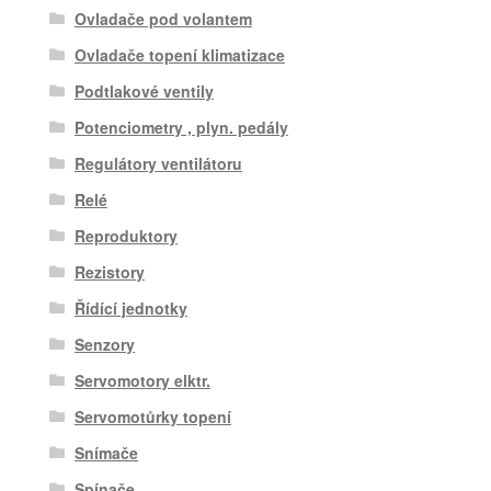
Ovladače pod volantem
Ovladače topení klimatizace
Podtlakové ventily
Potenciometry , plyn. pedály
Regulátory ventilátoru
Relé
Reproduktory
Rezistory
Řídící jednotky
Senzory
Servomotory elktr.
Servomotůrky topení
Snímače
Spínače