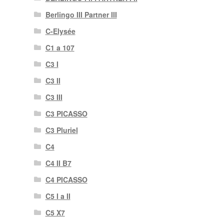
Berlingo III Partner III
C-Elysée
C1 a 107
C3 I
C3 II
C3 III
C3 PICASSO
C3 Pluriel
C4
C4 II B7
C4 PICASSO
C5 I a II
C5 X7