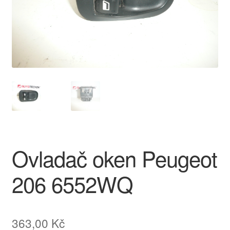
O nás
Obchodní podmínky
Ochrana osobních údajů
Platby
Pokladna
Ovladač oken Peugeot
Reklamace
206 6552WQ
Reklamační řád
Vrakoviště Citroën
363,00
Kč