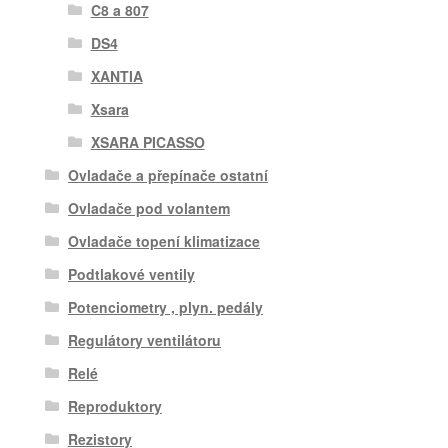
C8 a 807
DS4
XANTIA
Xsara
XSARA PICASSO
Ovladače a přepínače ostatní
Ovladače pod volantem
Ovladače topení klimatizace
Podtlakové ventily
Potenciometry , plyn. pedály
Regulátory ventilátoru
Relé
Reproduktory
Rezistory