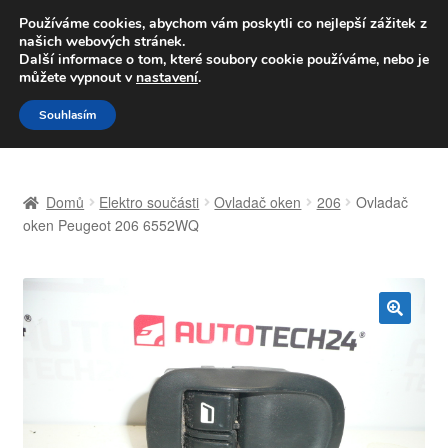
DOPRAVA od 139,-Kč
Používáme cookies, abychom vám poskytli co nejlepší zážitek z
našich webových stránek.
Volejte po-pá 9-16 704 494 494
Další informace o tom, které soubory cookie používáme, nebo je
můžete vypnout v
nastavení
.
Přeskočit
Přejít
Menu
Souhlasím
na
k
navigaci
obsahu
Úvodní stránka
webu
Domů
Elektro součásti
Ovladač oken
206
Ovladač
Celosvětová doprava
oken Peugeot 206 6552WQ
Doprava
Kontakt
🔍
Košík
Můj účet