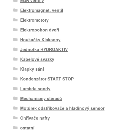
EGR ventily
Elektromagnet. ventil
Elektromotory
Elektropohon dveří
Houkačky Klaksony
Jednotka HYDROAKTIV
Kabelové svazky
Klapky sání
Kondenzátor START STOP
Lambda sondy
Mechanismy stěračů
Motůrek odstřikovače a hladinový sensor
Ohřívače nafty
ostatní