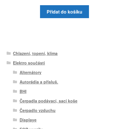
Přidat do košíku
Chlazení, topení, klima
Elektro součásti
Alternátory
Autorádia a přísluš.
BHI
Čerpadla podávací, sací koše
Čerpadlo vzduchu
Displaye