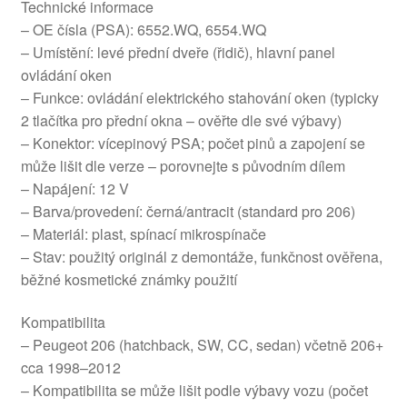
Technické informace
– OE čísla (PSA): 6552.WQ, 6554.WQ
– Umístění: levé přední dveře (řidič), hlavní panel
ovládání oken
– Funkce: ovládání elektrického stahování oken (typicky
2 tlačítka pro přední okna – ověřte dle své výbavy)
– Konektor: vícepinový PSA; počet pinů a zapojení se
může lišit dle verze – porovnejte s původním dílem
– Napájení: 12 V
– Barva/provedení: černá/antracit (standard pro 206)
– Materiál: plast, spínací mikrospínače
– Stav: použitý originál z demontáže, funkčnost ověřena,
běžné kosmetické známky použití
Kompatibilita
– Peugeot 206 (hatchback, SW, CC, sedan) včetně 206+
cca 1998–2012
– Kompatibilita se může lišit podle výbavy vozu (počet