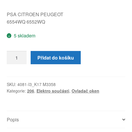
PSA CITROEN PEUGEOT
6554WQ 6552WQ
5 skladem
Ovladač
Přidat do košíku
oken
Peugeot
206
6552WQ
SKU:
4081-I3_K17 M3358
Kategorie:
206
,
Elektro součásti
,
Ovladač oken
množství
Popis