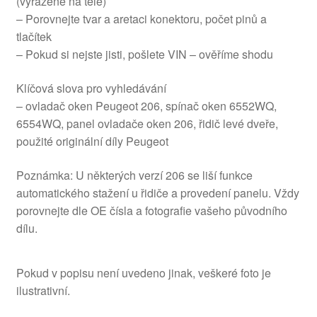
(vyražené na těle)
– Porovnejte tvar a aretaci konektoru, počet pinů a
tlačítek
– Pokud si nejste jisti, pošlete VIN – ověříme shodu
Klíčová slova pro vyhledávání
– ovladač oken Peugeot 206, spínač oken 6552WQ,
6554WQ, panel ovladače oken 206, řidič levé dveře,
použité originální díly Peugeot
Poznámka: U některých verzí 206 se liší funkce
automatického stažení u řidiče a provedení panelu. Vždy
porovnejte dle OE čísla a fotografie vašeho původního
dílu.
Pokud v popisu není uvedeno jinak, veškeré foto je
ilustrativní.