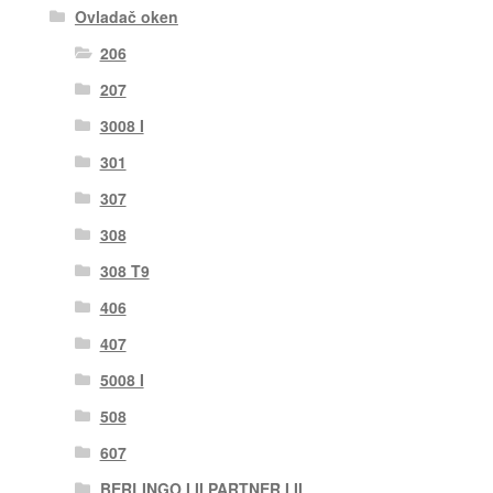
Ovladač oken
206
207
3008 I
301
307
308
308 T9
406
407
5008 I
508
607
BERLINGO I II PARTNER I II