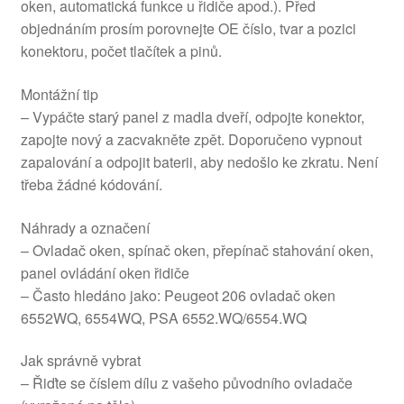
oken, automatická funkce u řidiče apod.). Před
objednáním prosím porovnejte OE číslo, tvar a pozici
konektoru, počet tlačítek a pinů.
Montážní tip
– Vypáčte starý panel z madla dveří, odpojte konektor,
zapojte nový a zacvakněte zpět. Doporučeno vypnout
zapalování a odpojit baterii, aby nedošlo ke zkratu. Není
třeba žádné kódování.
Náhrady a označení
– Ovladač oken, spínač oken, přepínač stahování oken,
panel ovládání oken řidiče
– Často hledáno jako: Peugeot 206 ovladač oken
6552WQ, 6554WQ, PSA 6552.WQ/6554.WQ
Jak správně vybrat
– Řiďte se číslem dílu z vašeho původního ovladače