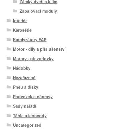
Zámky dveří a klíče
Zapalovací moduly
Interiér
Karosérie
Katalyzátory FAP
Motor - díly a příslušenství
Motory , převodovky
Nádobky
Nezařazené
Pneu a disky
Podvozek a nápravy
Sady nářadí
Táhla a lanovody
Uncategorized