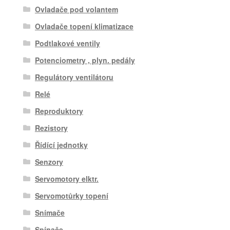
Ovladače pod volantem
Ovladače topení klimatizace
Podtlakové ventily
Potenciometry , plyn. pedály
Regulátory ventilátoru
Relé
Reproduktory
Rezistory
Řídící jednotky
Senzory
Servomotory elktr.
Servomotůrky topení
Snímače
Spínače