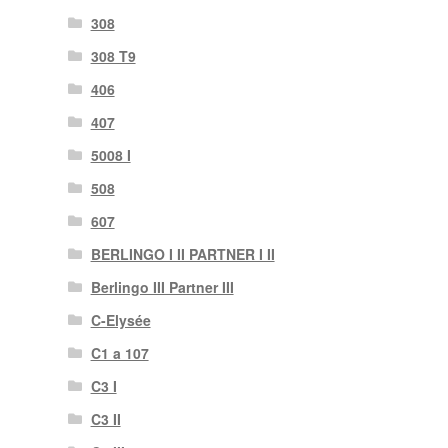
308
308 T9
406
407
5008 I
508
607
BERLINGO I II PARTNER I II
Berlingo III Partner III
C-Elysée
C1 a 107
C3 I
C3 II