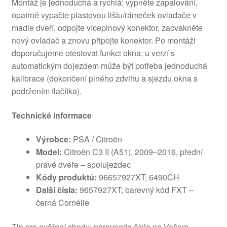
Montáž je jednoduchá a rychlá: vypněte zapalování,
opatrně vypačte plastovou lištu/rámeček ovladače v
madle dveří, odpojte vícepinový konektor, zacvakněte
nový ovladač a znovu připojte konektor. Po montáži
doporučujeme otestovat funkci okna; u verzí s
automatickým dojezdem může být potřeba jednoduchá
kalibrace (dokončení plného zdvihu a sjezdu okna s
podržením tlačítka).
Technické informace
Výrobce:
PSA / Citroën
Model:
Citroën C3 II (A51), 2009–2016, přední
pravé dveře – spolujezdec
Kódy produktů:
96657927XT, 6490CH
Další čísla:
9657927XT; barevný kód FXT –
černá Cornélie
Tip pro ověření shody: porovnejte čísla na Vašem