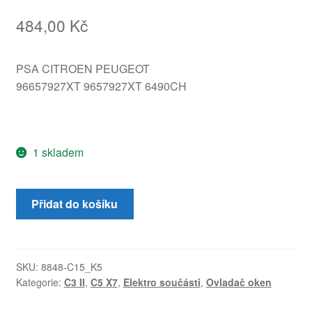
484,00
Kč
PSA CITROEN PEUGEOT
96657927XT 9657927XT 6490CH
1 skladem
Ovladač
Přidat do košíku
okna
Citroën
C3
II
SKU:
8848-C15_K5
Kategorie:
C3 II
,
C5 X7
,
Elektro součásti
,
Ovladač oken
96657927XT
6490CH