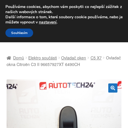
DOPRAVA od 139,-Kč
Používáme cookies, abychom vám poskytli co nejlepší zážitek z
našich webových stránek.
Volejte po-pá 9-16 704 494 494
Další informace o tom, které soubory cookie používáme, nebo je
můžete vypnout v
nastavení
.
Přeskočit
Přejít
Menu
Souhlasím
na
k
navigaci
obsahu
Úvodní stránka
webu
Domů
Elektro součásti
Ovladač oken
C5 X7
Ovladač
Celosvětová doprava
okna Citroën C3 II 96657927XT 6490CH
Doprava
Kontakt
🔍
Košík
Můj účet