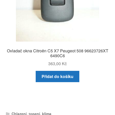
Ovladač okna Citroën C5 X7 Peugeot 508 96623726XT
6490C6
363,00
Kč
Přidat do košíku
Chlazení, topení, klima