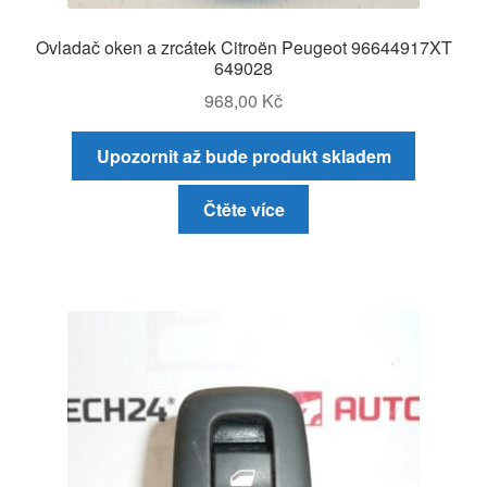
Ovladač oken a zrcátek Citroën Peugeot 96644917XT
649028
968,00
Kč
Upozornit až bude produkt skladem
Čtěte více