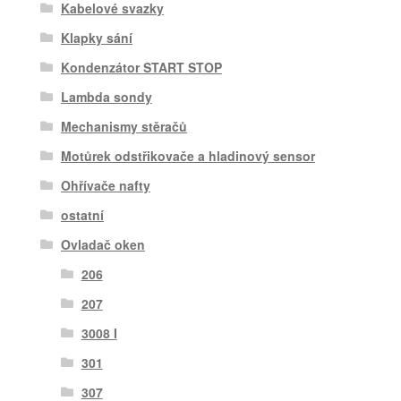
Kabelové svazky
Klapky sání
Kondenzátor START STOP
Lambda sondy
Mechanismy stěračů
Motůrek odstřikovače a hladinový sensor
Ohřívače nafty
ostatní
Ovladač oken
206
207
3008 I
301
307