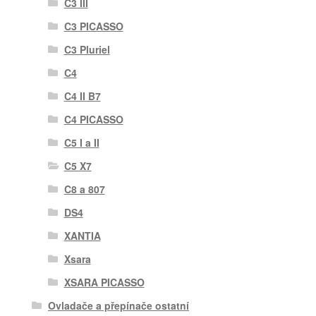
C3 III
C3 PICASSO
C3 Pluriel
C4
C4 II B7
C4 PICASSO
C5 I a II
C5 X7
C8 a 807
DS4
XANTIA
Xsara
XSARA PICASSO
Ovladače a přepínače ostatní