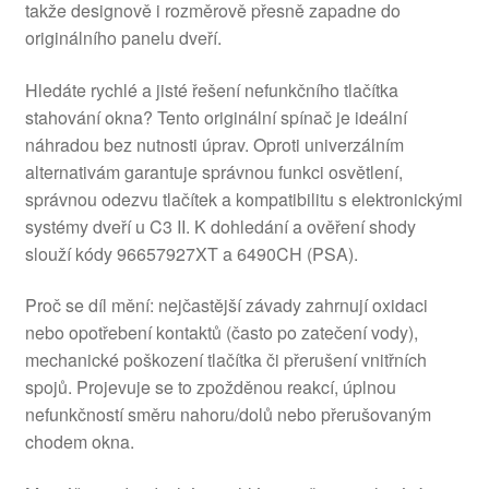
takže designově i rozměrově přesně zapadne do
originálního panelu dveří.
Hledáte rychlé a jisté řešení nefunkčního tlačítka
stahování okna? Tento originální spínač je ideální
náhradou bez nutnosti úprav. Oproti univerzálním
alternativám garantuje správnou funkci osvětlení,
správnou odezvu tlačítek a kompatibilitu s elektronickými
systémy dveří u C3 II. K dohledání a ověření shody
slouží kódy 96657927XT a 6490CH (PSA).
Proč se díl mění: nejčastější závady zahrnují oxidaci
nebo opotřebení kontaktů (často po zatečení vody),
mechanické poškození tlačítka či přerušení vnitřních
spojů. Projevuje se to zpožděnou reakcí, úplnou
nefunkčností směru nahoru/dolů nebo přerušovaným
chodem okna.