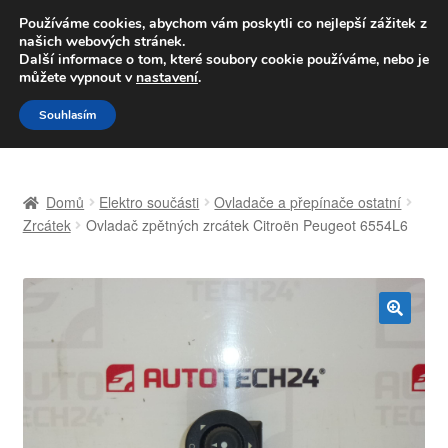
DOPRAVA od 139,-Kč
Používáme cookies, abychom vám poskytli co nejlepší zážitek z
našich webových stránek.
Volejte po-pá 9-16 704 494 494
Další informace o tom, které soubory cookie používáme, nebo je
můžete vypnout v
nastavení
.
Přeskočit
Přejít
Menu
Souhlasím
na
k
navigaci
obsahu
Úvodní stránka
webu
Domů
Elektro součásti
Ovladače a přepínače ostatní
Celosvětová doprava
Zrcátek
Ovladač zpětných zrcátek Citroën Peugeot 6554L6
Doprava
Kontakt
🔍
Košík
Můj účet