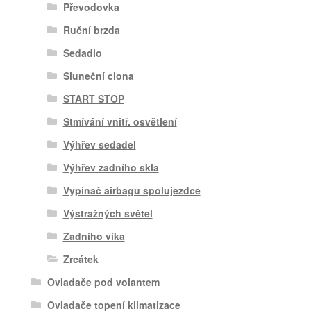
Převodovka
Ruční brzda
Sedadlo
Sluneční clona
START STOP
Stmívání vnitř. osvětlení
Výhřev sedadel
Výhřev zadního skla
Vypínač airbagu spolujezdce
Výstražných světel
Zadního víka
Zrcátek
Ovladače pod volantem
Ovladače topení klimatizace