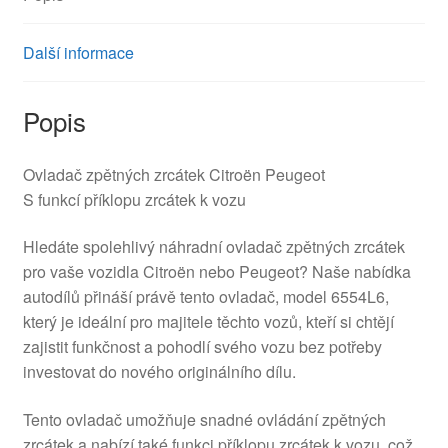
Další informace
Popis
Ovladač zpětných zrcátek Citroën Peugeot
S funkcí příklopu zrcátek k vozu
Hledáte spolehlivý náhradní ovladač zpětných zrcátek
pro vaše vozidla Citroën nebo Peugeot? Naše nabídka
autodílů přináší právě tento ovladač, model 6554L6,
který je ideální pro majitele těchto vozů, kteří si chtějí
zajistit funkčnost a pohodlí svého vozu bez potřeby
investovat do nového originálního dílu.
Tento ovladač umožňuje snadné ovládání zpětných
zrcátek a nabízí také funkci příklopu zrcátek k vozu, což