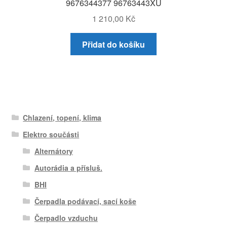
9676344377 96763443XU
1 210,00
Kč
Přidat do košíku
Chlazení, topení, klima
Elektro součásti
Alternátory
Autorádia a přísluš.
BHI
Čerpadla podávací, sací koše
Čerpadlo vzduchu