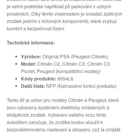
je velmi praktické například při parkování v úzkých
prostorách. Díky těmto vlastnostem je ovladač zpětných
zrcátek jedním z klíčových komponentů, které zvyšují
komfort a bezpečnost řízení.
Technické informace:
Výrobce:
Original PSA (Peugeot Citroën)
Model:
Citroën C2, Citroën C3, Citroën C3
Pluriel, Peugeot (kompatibilní modely)
Kódy produktů:
6554L6
Další čísla:
NFP (Nahrazeno funkcí produktu)
Tento díl je určen pro modely Citroën a Peugeot, které
jsou vybaveny systémem elektricky ovládaných a
sklápěcích zrcátek. Vybavení vašeho vozu tímto
autodílem zaručuje, že zrcátka budou sloužit k
bezproblémovému nastavení a sklopení, což je zvláště