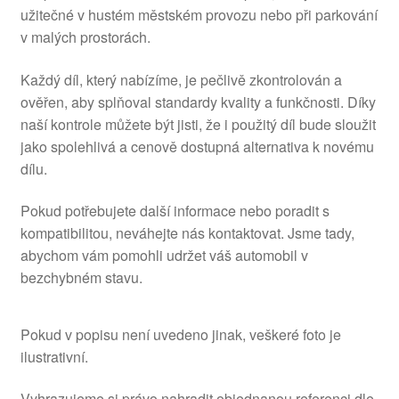
užitečné v hustém městském provozu nebo při parkování
v malých prostorách.
Každý díl, který nabízíme, je pečlivě zkontrolován a
ověřen, aby splňoval standardy kvality a funkčnosti. Díky
naší kontrole můžete být jisti, že i použitý díl bude sloužit
jako spolehlivá a cenově dostupná alternativa k novému
dílu.
Pokud potřebujete další informace nebo poradit s
kompatibilitou, neváhejte nás kontaktovat. Jsme tady,
abychom vám pomohli udržet váš automobil v
bezchybném stavu.
Pokud v popisu není uvedeno jinak, veškeré foto je
ilustrativní.
Vyhrazujeme si právo nahradit objednanou referenci dle