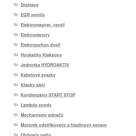
Displaye
EGR ventily
Elektromagnet. ventil
Elektromotory
Elektropohon dveří
Houkačky Klaksony
Jednotka HYDROAKTIV
Kabelové svazky
Klapky sání
Kondenzátor START STOP
Lambda sondy
Mechanismy stěračů
Motůrek odstřikovače a hladinový sensor
Ohřívače nafty