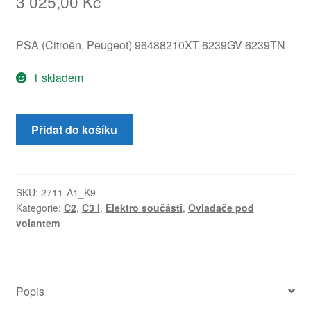
3 025,00
Kč
PSA (Citroën, Peugeot) 96488210XT 6239GV 6239TN
1 skladem
Ovladače
Přidat do košíku
pro
Citroën
C2/C3
96488210XT,
SKU:
2711-A1_K9
Kategorie:
C2
,
C3 I
,
Elektro součásti
,
Ovladače pod
6239GV,
volantem
6239TN
množství
Popis