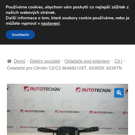
DOPRAVA od 139,-Kč
Používáme cookies, abychom vám poskytli co nejlepší zážitek z
našich webových stránek.
Volejte po-pá 9-16 704 494 494
Další informace o tom, které soubory cookie používáme, nebo je
můžete vypnout v
nastavení
.
Přeskočit
Přejít
Menu
Souhlasím
na
k
navigaci
obsahu
Úvodní stránka
webu
Domů
Elektro součásti
Ovladače pod volantem
C3 I
Celosvětová doprava
Ovladače pro Citroën C2/C3 96488210XT, 6239GV, 6239TN
Doprava
Kontakt
🔍
Košík
Můj účet