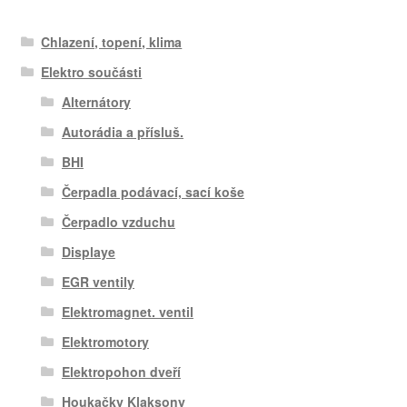
Chlazení, topení, klima
Elektro součásti
Alternátory
Autorádia a přísluš.
BHI
Čerpadla podávací, sací koše
Čerpadlo vzduchu
Displaye
EGR ventily
Elektromagnet. ventil
Elektromotory
Elektropohon dveří
Houkačky Klaksony