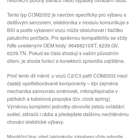
nefunkční polohy stěračů nebo výpadky ovládání rádia.
Tento typ COM2002 je navržen specificky pro výbavu s
dešťovým senzorem; elektronika v modulu komunikuje s
BSI a podle vybavení vozu může obsluhovat i tlačítko
palubního počítače. Pro správnou kompatibilitu se vždy
řiďte uvedenými OEM kódy: 96488210XT, 6239.GV,
6239.TN. Pokud se čísla shodují s vaším původním
dílem, je shoda funkcí a konektorů zpravidla zajištěna.
Proč tento díl měnit: u vozů C2/C3 patří COM2002 mezi
častěji opotřebovávané komponenty – trpí zejména
mechanika samovratu směrovek, mikropřepínače v
páčkách a kabelová propojka (tzv. clock spring).
Výměnou kompletní jednotky obnovíte jistotu ovládání
světel, stěračů i rádia a předejdete dalšímu nechtěnému
chování elektrické výbavy.
Montážní tipy: před jakýmkoliv zásahem vždy odpojte