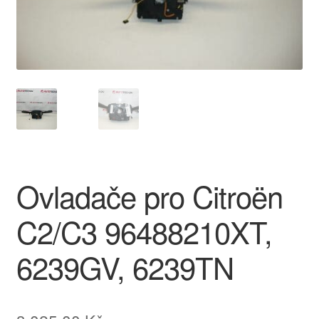
O nás
Obchodní podmínky
Ochrana osobních údajů
Platby
Pokladna
Ovladače pro Citroën
Reklamace
C2/C3 96488210XT,
Reklamační řád
6239GV, 6239TN
Vrakoviště Citroën