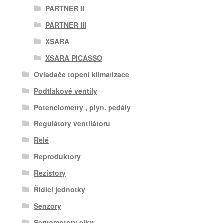
PARTNER II
PARTNER III
XSARA
XSARA PICASSO
Ovladače topení klimatizace
Podtlakové ventily
Potenciometry , plyn. pedály
Regulátory ventilátoru
Relé
Reproduktory
Rezistory
Řídící jednotky
Senzory
Servomotory elktr.