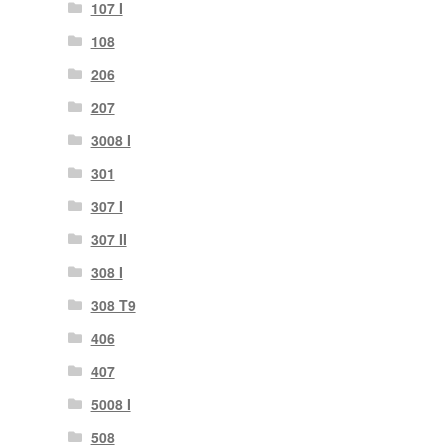
107 I
108
206
207
3008 I
301
307 I
307 II
308 I
308 T9
406
407
5008 I
508