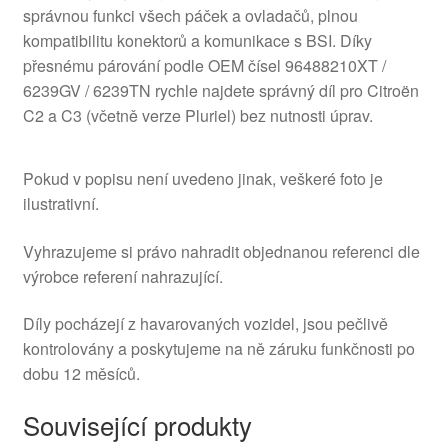
správnou funkci všech páček a ovladačů, plnou
kompatibilitu konektorů a komunikace s BSI. Díky
přesnému párování podle OEM čísel 96488210XT /
6239GV / 6239TN rychle najdete správný díl pro Citroën
C2 a C3 (včetně verze Pluriel) bez nutnosti úprav.
Pokud v popisu není uvedeno jinak, veškeré foto je
ilustrativní.
Vyhrazujeme si právo nahradit objednanou referenci dle
výrobce referení nahrazující.
Díly pocházejí z havarovaných vozidel, jsou pečlivě
kontrolovány a poskytujeme na ně záruku funkčnosti po
dobu 12 měsíců.
Související produkty