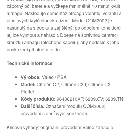
záporný pól baterie a vyčkejte minimálně 10 minut kvůli
airbagu. Následuje demontáž airbagu volantu, volantu a
plastových krytů sloupku řízení. Modul COM2002 je
nasunutý na sloupku a zajištěný; po odpojení konektorů
jej lze vyjmout a nahradit. Dbejte na správnou centraci
kroužku airbagu (plochého kabelu), aby nedošlo k jeho
poškození při plném rejdu.
Technické informace
Výrobce:
Valeo / PSA
Model:
Citroën C2; Citroën C3 I; Citroën C3
Pluriel
Kódy produktů:
96488210XT; 6239.GV; 6239.TN
Další čísla:
Označení modulu COM2002;
provedení s dešťovým senzorem
Klíčové výhody: originální provedení Valeo zaručuje